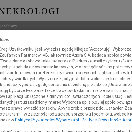
ogrzebowy
tność
Szukaj
ogi Użytkowniku, jeśli wyrazisz zgodę klikając "Akceptuję", Wyborcza sp
Imię i na
 Zaufanych Partnerów IAB, jak również Agora S.A. będąca spółką powi
Twoje dane osobowe takie jak adresy IP, adresy e-mail czy identyfikato
 tych plikach do celów marketingowych, w szczególności na potrzeby 
 zainteresowań i preferencji w swoich serwisach, aplikacjach i w Int
w nich wyświetlanych. Wyrażenie zgody jest dobrowolne. Jeśli nie chce
INNE NE
 lub chcesz wycofać zgodę uprzednio udzieloną przejdź do „Ustawień
Zdzis
gą być przetwarzane także do celów badania i mierzenia informacji
Z ogr
w i aplikacji lub łączone z danymi dot. świadczonych Tobie usług. Jeś
Danu
nych jest uzasadniony interes Wyborcza sp. z o.o., jej spółki powiąza
Marii Wasiak
Z ogr
masz prawo wyrazić sprzeciw. Aby to zrobić przejdź do „Ustawień Z
26.0
istratorem – w zależności od zakresu sprzeciwu i podmiotu, wobec któ
Panu 
dziesz w
Polityce Prywatności Wyborcza.pl
i
Polityce Prywatności Agor
30.0
azy głębokiego współczucia
Drogi
z powodu śmierci
ceptuję" wyrażasz zgodę na zainstalowanie i przechowywanie plików t