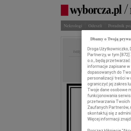
Nekrologi
Odeszli
Poradnik p
Dbamy o Twoją prywa
Droga Użytkowniczko, Dr
IMIĘ I NAZWISKO:
Partnerzy, w tym [
872
]
o.o., będą przetwarzać 
Radom
REGION:
informacje zapisane w
18.03.2016
DATA EMISJI:
dopasowanych do Twoich
personalizacji treści 
ograniczyć jej zakres
Twoje dane osobowe mo
funkcjonowania serwisó
przetwarzania Twoich da
Zaufanych Partnerów, 
skontaktuj się z admin
Więcej informacji znaj
wyr
Poprzez kliknięcie "Ak