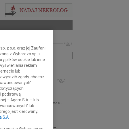
 nekrologów i wspomnień
. z o.o. oraz jej Zaufani
zwisko lub numer ogłoszenia:
ązaną z Wyborcza sp. z
ry plików cookie lub inne
wyświetlania reklam
+ szukanie zaawansowane
ernecie lub
sz wyrazić zgody, chcesz
KROLOGI
 Zaawansowanych”.
ław Maszkiewicz
29.07.2026
Radom
 dotyczących
omnym smutkiem i żalem przyjąłem...
li podstawą
ta Grabowska
07.07.2026
Radom
nej – Agora S.A. – lub
omnym smutkiem przyjęliśmy wiadomość o...
aawansowanych” lub
5.2026
Radom
rego jest kierowany.
Dariuszowi Piątkowi Dyrektorowi...
a S.A.
3.2026
Radom
ej Koleżance Dorocie Łobodzie wyrazy...
ypu cookie Wyborczej sp.