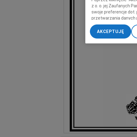
z o. o. jej Zaufanych 
swoje preferencje dot.
przetwarzania danych 
„Ustawienia zaawansow
AKCEPTUJĘ
My, nasi Zaufani Part
dokładnych danych geol
Przechowywanie informa
treści, badnie odbiorcó