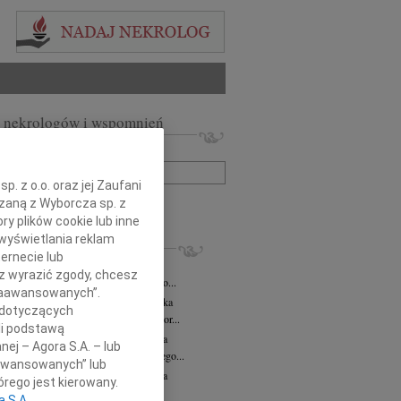
 nekrologów i wspomnień
zwisko lub numer ogłoszenia:
. z o.o. oraz jej Zaufani
ązaną z Wyborcza sp. z
+ szukanie zaawansowane
ry plików cookie lub inne
wyświetlania reklam
KROLOGI
ernecie lub
iusz Butruk
05.08.2026
Warszawa
sz wyrazić zgody, chcesz
omnym żalem przyjęliśmy wiadomość o...
 Zaawansowanych”.
rzata Kościelska
06.08.2026
cała Polska
 dotyczących
bokim smutkiem żegnamy Panią Profesor...
li podstawą
zej Morozowski
06.08.2026
cała Polska
nej – Agora S.A. – lub
my Andrzeja Morozowskiego Wybitnego...
aawansowanych” lub
zej Morozowski
06.08.2026
cała Polska
rego jest kierowany.
bokim żalem żegnamy Andrzeja...
a S.A.