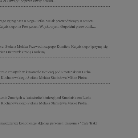
Alei Chwały" poprzez zawiłe ścieżki...
owego zginął nasz Kolega Stefan Melak przewodniczący Komitetu
Katyńskiego na Powązkach Wojskowych, długoletni przewodnik...
ierci Stefana Melaka Przewodniczącego Komitetu Katyńskiego łączymy się
ian Owczarek z żoną i rodziną
cznie zmarłych w katastrofie lotniczej pod Smoleńskiem Lecha
Kochanowskiego Stefana Melaka Stanisława Mikke Piotra...
cznie Zmarłych w katastrofie lotniczej pod Smoleńskiem Lecha
Kochanowskiego Stefana Melaka Stanisława Mikke Piotra...
najszczersze kondolencje składają personel i znajomi z "Cafe Trakt"