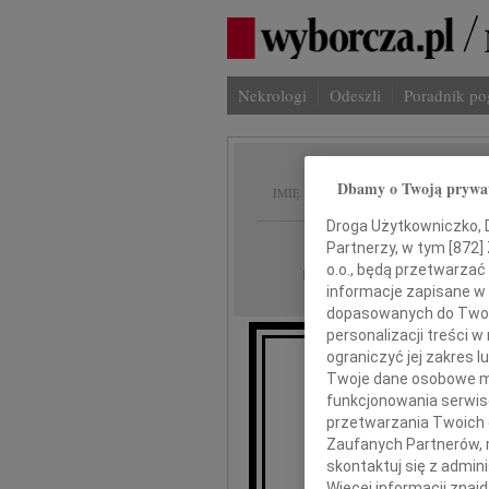
Nekrologi
Odeszli
Poradnik p
Stefan
Dbamy o Twoją prywa
IMIĘ I NAZWISKO:
Droga Użytkowniczko, Dr
Warszawa, cała Po
REGION:
Partnerzy, w tym [
872
]
o.o., będą przetwarzać 
16.04.2010
DATA EMISJI:
informacje zapisane w
dopasowanych do Twoich
personalizacji treści 
ograniczyć jej zakres
Twoje dane osobowe mo
funkcjonowania serwisó
przetwarzania Twoich da
Zaufanych Partnerów, 
St
skontaktuj się z admin
Więcej informacji znaj