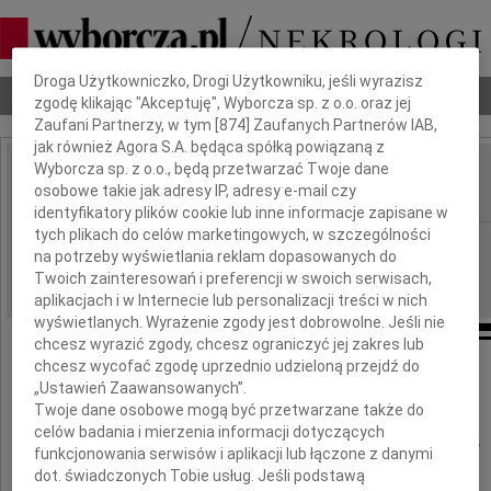
Dbamy o Twoją prywatność
Droga Użytkowniczko, Drogi Użytkowniku, jeśli wyrazisz
Nekrologi
Odeszli
Poradnik pogrzebowy
zgodę klikając "Akceptuję", Wyborcza sp. z o.o. oraz jej
Zaufani Partnerzy, w tym [
874
] Zaufanych Partnerów IAB,
jak również Agora S.A. będąca spółką powiązaną z
Wyborcza sp. z o.o., będą przetwarzać Twoje dane
Małgorzata Kozłowska
osobowe takie jak adresy IP, adresy e-mail czy
IMIĘ I NAZWISKO:
identyfikatory plików cookie lub inne informacje zapisane w
tych plikach do celów marketingowych, w szczególności
Łódź
REGION:
na potrzeby wyświetlania reklam dopasowanych do
21.04.2010
DATA EMISJI:
Twoich zainteresowań i preferencji w swoich serwisach,
aplikacjach i w Internecie lub personalizacji treści w nich
wyświetlanych. Wyrażenie zgody jest dobrowolne. Jeśli nie
chcesz wyrazić zgody, chcesz ograniczyć jej zakres lub
chcesz wycofać zgodę uprzednio udzieloną przejdź do
21 kwietnia mija drugi rok
„Ustawień Zaawansowanych”.
od śmierci naszej Córki
Twoje dane osobowe mogą być przetwarzane także do
celów badania i mierzenia informacji dotyczących
Małgosi Kozłowskiej
funkcjonowania serwisów i aplikacji lub łączone z danymi
dot. świadczonych Tobie usług. Jeśli podstawą