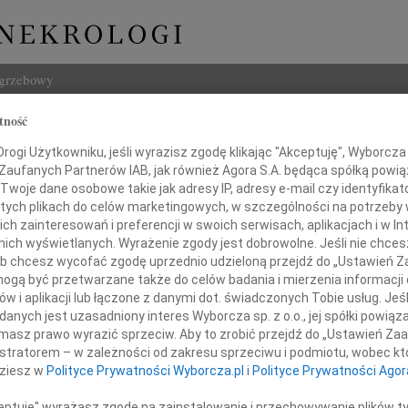
ogrzebowy
tność
Szukaj
ogi Użytkowniku, jeśli wyrazisz zgodę klikając "Akceptuję", Wyborcza sp
Imię i na
 Zaufanych Partnerów IAB, jak również Agora S.A. będąca spółką powi
Twoje dane osobowe takie jak adresy IP, adresy e-mail czy identyfikato
 tych plikach do celów marketingowych, w szczególności na potrzeby 
 zainteresowań i preferencji w swoich serwisach, aplikacjach i w Int
w nich wyświetlanych. Wyrażenie zgody jest dobrowolne. Jeśli nie chce
INNE NE
 lub chcesz wycofać zgodę uprzednio udzieloną przejdź do „Ustawień
Grzeg
gą być przetwarzane także do celów badania i mierzenia informacji
Z żal
w i aplikacji lub łączone z danymi dot. świadczonych Tobie usług. Jeś
Pani
Grzeg
nych jest uzasadniony interes Wyborcza sp. z o.o., jej spółki powiąza
Z żal
.med. Danucie Pajor
masz prawo wyrazić sprzeciw. Aby to zrobić przejdź do „Ustawień Z
22.0
istratorem – w zależności od zakresu sprzeciwu i podmiotu, wobec któ
Wyraz
dziesz w
Polityce Prywatności Wyborcza.pl
i
Polityce Prywatności Agor
 współczucia z powodu śmierci
15.0
Pani 
ceptuję" wyrażasz zgodę na zainstalowanie i przechowywanie plików t