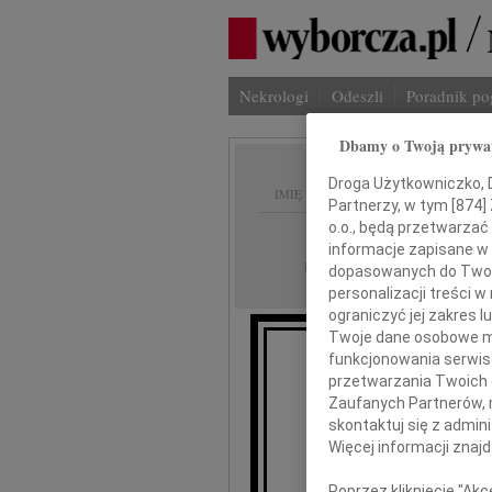
Nekrologi
Odeszli
Poradnik p
Dbamy o Twoją prywa
Droga Użytkowniczko, Dr
IMIĘ I NAZWISKO:
Partnerzy, w tym [
874
]
o.o., będą przetwarzać 
Częstochowa
REGION:
informacje zapisane w
10.03.2016
DATA EMISJI:
dopasowanych do Twoich
personalizacji treści 
ograniczyć jej zakres
Twoje dane osobowe mo
funkcjonowania serwisó
przetwarzania Twoich da
lek
Zaufanych Partnerów, 
skontaktuj się z admin
Więcej informacji znaj
wyrazy
Poprzez kliknięcie "Ak