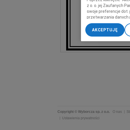
z o. o. jej Zaufanych 
swoje preferencje dot.
przetwarzania danych 
„Ustawienia zaawansow
AKCEPTUJĘ
My, nasi Zaufani Part
Zarząd i pracow
dokładnych danych geol
Przechowywanie informa
treści, badnie odbiorcó
Copyright © Wyborcza sp. z o.o.
O nas
St
Ustawienia prywatności