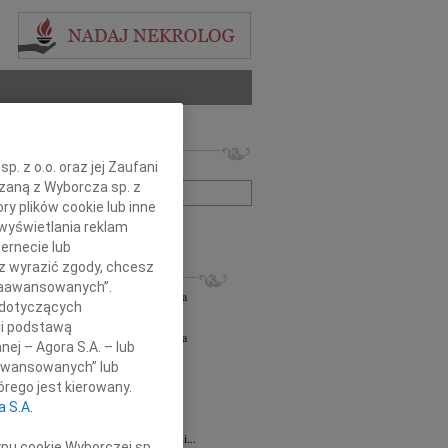
 nekrologów i wspomnień
. z o.o. oraz jej Zaufani
zwisko lub numer ogłoszenia:
ązaną z Wyborcza sp. z
ry plików cookie lub inne
wyświetlania reklam
+ szukanie zaawansowane
ernecie lub
sz wyrazić zgody, chcesz
KROLOGI
 Zaawansowanych”.
orz Lipowski
06.08.2026
Częstochowa
 dotyczących
em przyjęliśmy wiadomość o śmierci...
li podstawą
orz Lipowski
05.08.2026
Częstochowa
nej – Agora S.A. – lub
em przyjęliśmy wiadomość o śmierci...
aawansowanych” lub
6.2026
Częstochowa
rego jest kierowany.
y głębokiego współczucia oraz...
a S.A.
6.2026
Częstochowa
Joannie Jędrzejowskiej-Prokop radczyni...
ypu cookie Wyborczej sp.