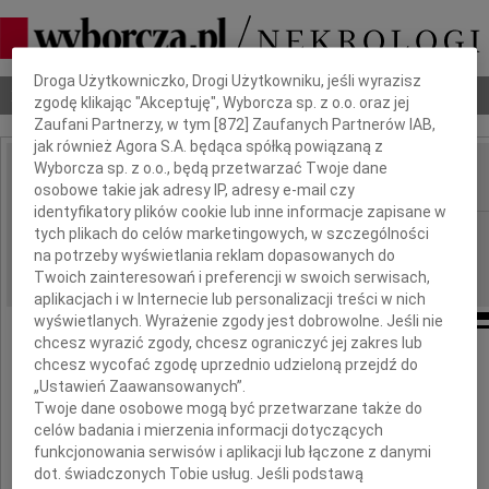
Dbamy o Twoją prywatność
Droga Użytkowniczko, Drogi Użytkowniku, jeśli wyrazisz
Nekrologi
Odeszli
Poradnik pogrzebowy
zgodę klikając "Akceptuję", Wyborcza sp. z o.o. oraz jej
Zaufani Partnerzy, w tym [
872
] Zaufanych Partnerów IAB,
jak również Agora S.A. będąca spółką powiązaną z
Wyborcza sp. z o.o., będą przetwarzać Twoje dane
osobowe takie jak adresy IP, adresy e-mail czy
IMIĘ I NAZWISKO:
identyfikatory plików cookie lub inne informacje zapisane w
Częstochowa
tych plikach do celów marketingowych, w szczególności
REGION:
na potrzeby wyświetlania reklam dopasowanych do
10.03.2016
DATA EMISJI:
Twoich zainteresowań i preferencji w swoich serwisach,
aplikacjach i w Internecie lub personalizacji treści w nich
wyświetlanych. Wyrażenie zgody jest dobrowolne. Jeśli nie
chcesz wyrazić zgody, chcesz ograniczyć jej zakres lub
Pani
chcesz wycofać zgodę uprzednio udzieloną przejdź do
„Ustawień Zaawansowanych”.
Agnieszce Mazik
Twoje dane osobowe mogą być przetwarzane także do
celów badania i mierzenia informacji dotyczących
funkcjonowania serwisów i aplikacji lub łączone z danymi
wyrazy głębokiego i szczerego współczucia
dot. świadczonych Tobie usług. Jeśli podstawą
oraz słowa pocieszenia z powodu śmierci