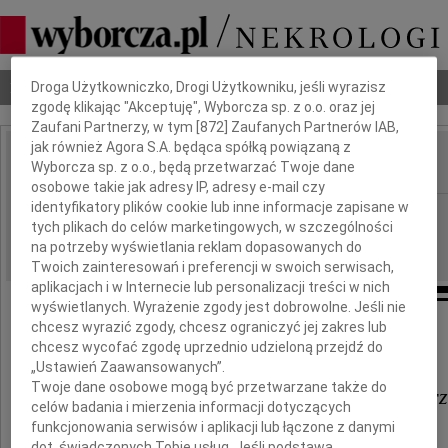
Dbamy o Twoją prywatność
Nekrologi
Odeszli
Poradnik pogrzebowy
Droga Użytkowniczko, Drogi Użytkowniku, jeśli wyrazisz
zgodę klikając "Akceptuję", Wyborcza sp. z o.o. oraz jej
Zaufani Partnerzy, w tym [
872
] Zaufanych Partnerów IAB,
jak również Agora S.A. będąca spółką powiązaną z
Wyborcza sp. z o.o., będą przetwarzać Twoje dane
IMIĘ I NAZWISKO:
osobowe takie jak adresy IP, adresy e-mail czy
identyfikatory plików cookie lub inne informacje zapisane w
Bydgoszcz
REGION:
tych plikach do celów marketingowych, w szczególności
04.03.2016
DATA EMISJI:
na potrzeby wyświetlania reklam dopasowanych do
Twoich zainteresowań i preferencji w swoich serwisach,
aplikacjach i w Internecie lub personalizacji treści w nich
wyświetlanych. Wyrażenie zgody jest dobrowolne. Jeśli nie
chcesz wyrazić zgody, chcesz ograniczyć jej zakres lub
Radnej Miasta Bydgoszczy
chcesz wycofać zgodę uprzednio udzieloną przejdź do
„Ustawień Zaawansowanych”.
Twoje dane osobowe mogą być przetwarzane także do
Bernadecie Różańskiej - Majchr
celów badania i mierzenia informacji dotyczących
funkcjonowania serwisów i aplikacji lub łączone z danymi
dot. świadczonych Tobie usług. Jeśli podstawą