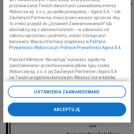
wyrazy głębokiego współczucia i słowa otuchy
przetwarzania Twoich danych jest uzasadniony interes
z powodu śmierci
Wyborcza sp. z o.o., jej spółki powiązanej – Agora S.A. – lub
Zaufanych Partnerów, masz prawo wyrazić sprzeciw. Aby
to zrobić przejdź do „Ustawień Zaawansowanych” lub
skontaktuj się z administratorem – w zależności od
Męża
zakresu sprzeciwu i podmiotu, wobec którego jest
kierowany. Więcej informacji znajdziesz w
Polityce
Prywatności Wyborcza.pl
i
Polityce Prywatności Agora S.A.
składają
Poprzez kliknięcie "Akceptuję" wyrażasz zgodę na
zainstalowanie i przechowywanie plików typu cookie
Wyborczej sp. z o. o. jej Zaufanych Partnerów i Agora S.A.
dr Zbigniew Sobociński
na Twoim urządzeniu końcowym. Możesz też w każdej
chwili zmienić swoje preferencje dot. plików cookie,
Przewodniczący Rady Miasta Bydgoszczy,
ponownie wywołując narzędzie do zarządzania Twoimi
USTAWIENIA ZAAWANSOWANE
preferencjami dot. przetwarzania danych poprzez
Rafał Bruski
odnośnik „Ustawienia prywatności” w stopce serwisu i
przechodząc do sekcji „Ustawienia zaawansowane”.
Prezydent Miasta Bydgoszczy
AKCEPTUJĘ
Zmiana ustawień plików cookie możliwa jest także za
Radni Miasta Bydgoszczy
pomocą ustawień przeglądarki.
oraz
My, nasi Zaufani Partnerzy i Agora S.A. możemy