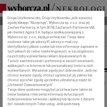
Dbamy o Twoją prywatność
Droga Użytkowniczko, Drogi Użytkowniku, jeśli wyrazisz
Nekrologi
Odeszli
Poradnik pogrzebowy
zgodę klikając "Akceptuję", Wyborcza sp. z o.o. oraz jej
Zaufani Partnerzy, w tym [
874
] Zaufanych Partnerów IAB,
jak również Agora S.A. będąca spółką powiązaną z
Wyborcza sp. z o.o., będą przetwarzać Twoje dane
osobowe takie jak adresy IP, adresy e-mail czy
IMIĘ I NAZWISKO:
identyfikatory plików cookie lub inne informacje zapisane w
Bydgoszcz
REGION:
tych plikach do celów marketingowych, w szczególności
na potrzeby wyświetlania reklam dopasowanych do
04.03.2016
DATA EMISJI:
Twoich zainteresowań i preferencji w swoich serwisach,
aplikacjach i w Internecie lub personalizacji treści w nich
wyświetlanych. Wyrażenie zgody jest dobrowolne. Jeśli nie
chcesz wyrazić zgody, chcesz ograniczyć jej zakres lub
chcesz wycofać zgodę uprzednio udzieloną przejdź do
Annie i Tomaszowi Tomaszek
„Ustawień Zaawansowanych”.
Twoje dane osobowe mogą być przetwarzane także do
celów badania i mierzenia informacji dotyczących
Wyrazy współczucia z powodu śmierci
funkcjonowania serwisów i aplikacji lub łączone z danymi
dot. świadczonych Tobie usług. Jeśli podstawą