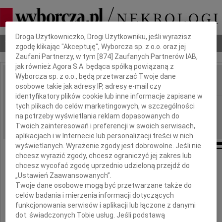
Dbamy o Twoją prywatność
Droga Użytkowniczko, Drogi Użytkowniku, jeśli wyrazisz
Nekrologi
Odeszli
Poradnik pogrzebowy
zgodę klikając "Akceptuję", Wyborcza sp. z o.o. oraz jej
Zaufani Partnerzy, w tym [
874
] Zaufanych Partnerów IAB,
jak również Agora S.A. będąca spółką powiązaną z
Wyborcza sp. z o.o., będą przetwarzać Twoje dane
osobowe takie jak adresy IP, adresy e-mail czy
IMIĘ I NAZWISKO:
identyfikatory plików cookie lub inne informacje zapisane w
Bydgoszcz
tych plikach do celów marketingowych, w szczególności
REGION:
na potrzeby wyświetlania reklam dopasowanych do
04.03.2016
DATA EMISJI:
Twoich zainteresowań i preferencji w swoich serwisach,
aplikacjach i w Internecie lub personalizacji treści w nich
wyświetlanych. Wyrażenie zgody jest dobrowolne. Jeśli nie
chcesz wyrazić zgody, chcesz ograniczyć jej zakres lub
Ze smutkiem żegnamy
chcesz wycofać zgodę uprzednio udzieloną przejdź do
„Ustawień Zaawansowanych”.
Twoje dane osobowe mogą być przetwarzane także do
Karla Dedeciusa
celów badania i mierzenia informacji dotyczących
funkcjonowania serwisów i aplikacji lub łączone z danymi
dot. świadczonych Tobie usług. Jeśli podstawą