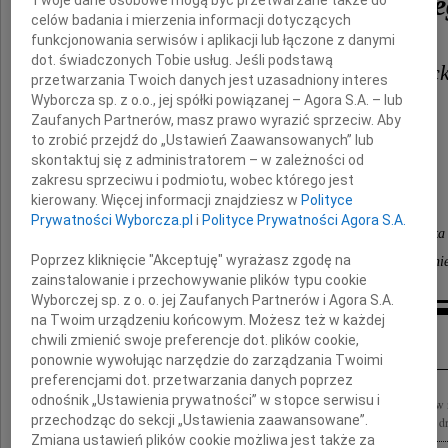
Stanisława Komornicki
celów badania i mierzenia informacji dotyczących
funkcjonowania serwisów i aplikacji lub łączone z danymi
dot. świadczonych Tobie usług. Jeśli podstawą
prof. dr hab. Tomaszowi Komornic
przetwarzania Twoich danych jest uzasadniony interes
Wyborcza sp. z o.o., jej spółki powiązanej – Agora S.A. – lub
i Jego rodzinie
Zaufanych Partnerów, masz prawo wyrazić sprzeciw. Aby
to zrobić przejdź do „Ustawień Zaawansowanych” lub
skontaktuj się z administratorem – w zależności od
składamy wyrazy głębokiego współczucia
zakresu sprzeciwu i podmiotu, wobec którego jest
kierowany. Więcej informacji znajdziesz w
Polityce
Prywatności Wyborcza.pl
i
Polityce Prywatności Agora S.A.
Rektor, Senat oraz cała społeczność akademicka
Poprzez kliknięcie "Akceptuję" wyrażasz zgodę na
Uniwersytetu Marii Curie Skłodowskiej w Lublini
zainstalowanie i przechowywanie plików typu cookie
Wyborczej sp. z o. o. jej Zaufanych Partnerów i Agora S.A.
na Twoim urządzeniu końcowym. Możesz też w każdej
Inne kondolencje
chwili zmienić swoje preferencje dot. plików cookie,
ponownie wywołując narzędzie do zarządzania Twoimi
preferencjami dot. przetwarzania danych poprzez
odnośnik „Ustawienia prywatności” w stopce serwisu i
Tomkowi, Bożenie, Oli i Mariance wyrazy najgłębszego smutku i rodzinnej więzi w n
przechodząc do sekcji „Ustawienia zaawansowane”.
tragicznej śmierci pod Smoleńskiem Waszego ukochanego Taty i Dziadzia, a mego dr
Zmiana ustawień plików cookie możliwa jest także za