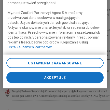
pomocą ustawień przeglądarki.
10 kwietnia w katastrofie lotniczej pod Smoleńskiem zginęli gen. Franciszek Gągor
My, nasi Zaufani Partnerzy i Agora S.A. możemy
Wojska Polskiego gen. Tadeusz Buk Dowódca Wojsk Lądowych wiceadm. Andrzej 
przetwarzać dane osobowe w następujących
celach:
Użycie dokładnych danych geolokalizacyjnych.
Aktywne skanowanie charakterystyki urządzenia do celów
Żegnamy zmarłego tragicznie w katastrofie pod Smoleńskiem gen. bryg. Stanisława
identyfikacji. Przechowywanie informacji na urządzeniu lub
Powstania Warszawskiego, Kanclerza Orderu Wojennego Virtutti Militari. Był On...
dostęp do nich. Spersonalizowane reklamy i treści, pomiar
reklam i treści, badnie odbiorców i ulepszanie usług.
Lista Zaufanych Partnerów
19 kwietnia 2010 roku w katastrofie lotniczej pod Smoleńskiem zginął nasz Kolega
autor książek historycznych żegnamy Go z żalem Stowarzyszenie Pisarzy Polskich
USTAWIENIA ZAAWANSOWANE
Panu prof. Tomaszowi Komornickiemu wyrazy szczerego i głębokiego współczucia z
Ojca Gen. bryg. Stanisława Komornickiego składają współpracownicy z Zakładu...
AKCEPTUJĘ
Drogiej Bożenie Regulskiej-Komornickiej wyrazy głębokiego współczucia i smutku 
Teścia gen. Stanisława Komornickiego składają koleżanki i koledzy z ING Życie, IN