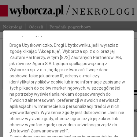
Nekrologi
Odeszli
Poradnik pogrzebowy
Dbamy o Twoją prywatność
Droga Użytkowniczko, Drogi Użytkowniku, jeśli wyrazisz
Stanisław Komornicki
zgodę klikając "Akceptuję", Wyborcza sp. z o.o. oraz jej
IMIĘ I NAZWISKO:
Zaufani Partnerzy, w tym [
872
] Zaufanych Partnerów IAB,
jak również Agora S.A. będąca spółką powiązaną z
Lublin, cała Polska
REGION:
Wyborcza sp. z o.o., będą przetwarzać Twoje dane
osobowe takie jak adresy IP, adresy e-mail czy
15.04.2010
DATA EMISJI:
identyfikatory plików cookie lub inne informacje zapisane w
tych plikach do celów marketingowych, w szczególności
na potrzeby wyświetlania reklam dopasowanych do
Twoich zainteresowań i preferencji w swoich serwisach,
Z głębokim żalem i smutkiem żegnamy
aplikacjach i w Internecie lub personalizacji treści w nich
tragicznie zmarłego w katastrofie lotniczej w Smole
wyświetlanych. Wyrażenie zgody jest dobrowolne. Jeśli nie
chcesz wyrazić zgody, chcesz ograniczyć jej zakres lub
generała
chcesz wycofać zgodę uprzednio udzieloną przejdź do
„Ustawień Zaawansowanych”.
Twoje dane osobowe mogą być przetwarzane także do