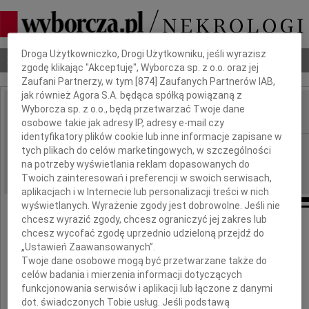
Dbamy o Twoją prywatność
Droga Użytkowniczko, Drogi Użytkowniku, jeśli wyrazisz
Nekrologi
Odeszli
Poradnik pogrzebowy
zgodę klikając "Akceptuję", Wyborcza sp. z o.o. oraz jej
Zaufani Partnerzy, w tym [
874
] Zaufanych Partnerów IAB,
jak również Agora S.A. będąca spółką powiązaną z
Wyborcza sp. z o.o., będą przetwarzać Twoje dane
IMIĘ I NAZWISKO:
osobowe takie jak adresy IP, adresy e-mail czy
identyfikatory plików cookie lub inne informacje zapisane w
Bydgoszcz
REGION:
tych plikach do celów marketingowych, w szczególności
na potrzeby wyświetlania reklam dopasowanych do
23.02.2016
DATA EMISJI:
Twoich zainteresowań i preferencji w swoich serwisach,
aplikacjach i w Internecie lub personalizacji treści w nich
wyświetlanych. Wyrażenie zgody jest dobrowolne. Jeśli nie
chcesz wyrazić zgody, chcesz ograniczyć jej zakres lub
chcesz wycofać zgodę uprzednio udzieloną przejdź do
Naszej Koleżance
„Ustawień Zaawansowanych”.
Twoje dane osobowe mogą być przetwarzane także do
Annie Górnej-Binkul
celów badania i mierzenia informacji dotyczących
funkcjonowania serwisów i aplikacji lub łączone z danymi
dot. świadczonych Tobie usług. Jeśli podstawą