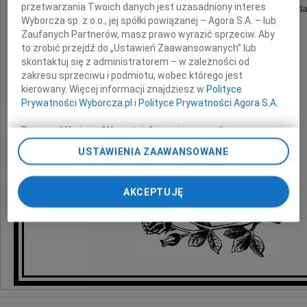
przetwarzania Twoich danych jest uzasadniony interes
wyrazy głębokiego współczucia i słowa wsparcia
Wyborcza sp. z o.o., jej spółki powiązanej – Agora S.A. – lub
z powodu śmierci
Zaufanych Partnerów, masz prawo wyrazić sprzeciw. Aby
to zrobić przejdź do „Ustawień Zaawansowanych” lub
skontaktuj się z administratorem – w zależności od
Taty
zakresu sprzeciwu i podmiotu, wobec którego jest
kierowany. Więcej informacji znajdziesz w
Polityce
Prywatności Wyborcza.pl
i
Polityce Prywatności Agora S.A.
składają
Poprzez kliknięcie "Akceptuję" wyrażasz zgodę na
Zarząd i Pracownicy
zainstalowanie i przechowywanie plików typu cookie
USTAWIENIA ZAAWANSOWANE
Polmass S.A. w Bydgoszczy
Wyborczej sp. z o. o. jej Zaufanych Partnerów i Agora S.A.
na Twoim urządzeniu końcowym. Możesz też w każdej
chwili zmienić swoje preferencje dot. plików cookie,
AKCEPTUJĘ
ponownie wywołując narzędzie do zarządzania Twoimi
preferencjami dot. przetwarzania danych poprzez
odnośnik „Ustawienia prywatności” w stopce serwisu i
przechodząc do sekcji „Ustawienia zaawansowane”.
Zmiana ustawień plików cookie możliwa jest także za
pomocą ustawień przeglądarki.
My, nasi Zaufani Partnerzy i Agora S.A. możemy