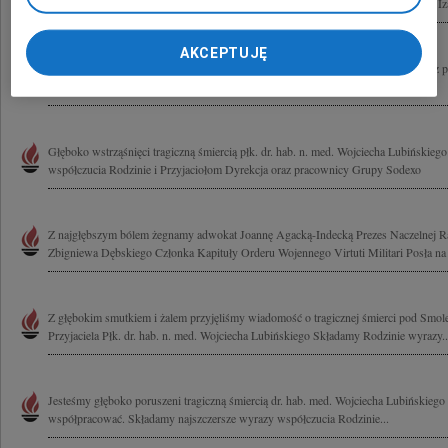
składamy wyrazy najgłębszego współczucia możesz na nas polegać Beata, Gośka, Iza,
AKCEPTUJĘ
Poruszeni do głębi składamy najszczersze wyrazy współczucia Beacie Lubińskiej z 
Wojciecha Jesteśmy z Tobą całym sercem! Monika i Maciej oraz nasze Mamy
Głęboko wstrząśnięci tragiczną śmiercią płk. dr. hab. n. med. Wojciecha Lubińskie
współczucia Rodzinie i Przyjaciołom Dyrekcja oraz pracownicy Grupy Sodexo
Z najgłębszym bólem żegnamy adwokat Joannę Agacką-Indecką Prezes Naczelnej R
Zbigniewa Dębskiego Członka Kapituły Orderu Wojennego Virtuti Militari Posła na 
Z głębokim smutkiem i żalem przyjęliśmy wiadomość o tragicznej śmierci pod Smol
Przyjaciela Płk. dr. hab. n. med. Wojciecha Lubińskiego Składamy Rodzinie wyrazy..
Jesteśmy głęboko poruszeni tragiczną śmiercią dr. hab. med. Wojciecha Lubińskiego
współpracować. Składamy najszczersze wyrazy współczucia Rodzinie...