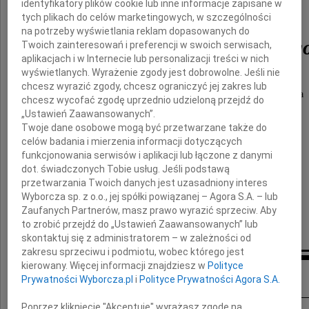
identyfikatory plików cookie lub inne informacje zapisane w
doktora
tych plikach do celów marketingowych, w szczególności
na potrzeby wyświetlania reklam dopasowanych do
Wojciecha Lubińskieg
Twoich zainteresowań i preferencji w swoich serwisach,
aplikacjach i w Internecie lub personalizacji treści w nich
wyświetlanych. Wyrażenie zgody jest dobrowolne. Jeśli nie
chcesz wyrazić zgody, chcesz ograniczyć jej zakres lub
wspaniałego lekarza i szlachetnego Człowieka
chcesz wycofać zgodę uprzednio udzieloną przejdź do
„Ustawień Zaawansowanych”.
Twoje dane osobowe mogą być przetwarzane także do
Żonie, Dzieciom i Rodzinie
celów badania i mierzenia informacji dotyczących
funkcjonowania serwisów i aplikacji lub łączone z danymi
dot. świadczonych Tobie usług. Jeśli podstawą
składamy najszczersze wyrazy współczucia
przetwarzania Twoich danych jest uzasadniony interes
Wyborcza sp. z o.o., jej spółki powiązanej – Agora S.A. – lub
Zaufanych Partnerów, masz prawo wyrazić sprzeciw. Aby
Anna Wilbik-Świtaj i Norbert Świtaj
to zrobić przejdź do „Ustawień Zaawansowanych” lub
skontaktuj się z administratorem – w zależności od
zakresu sprzeciwu i podmiotu, wobec którego jest
kierowany. Więcej informacji znajdziesz w
Polityce
Inne kondolencje
Prywatności Wyborcza.pl
i
Polityce Prywatności Agora S.A.
Poprzez kliknięcie "Akceptuję" wyrażasz zgodę na