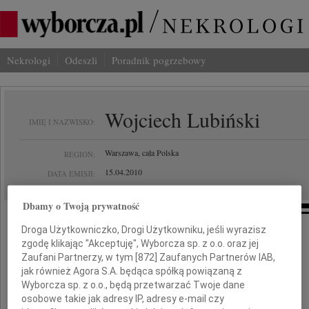
Nekrologi
Odeszli
Poradnik pogrzebowy
Wojciech Lubiński
IMIĘ I NAZWISKO:
Warszawa, cała Polska
REGION:
15.04.2010
DATA EMISJI:
Dbamy o Twoją prywatność
Droga Użytkowniczko, Drogi Użytkowniku, jeśli wyrazisz
zgodę klikając "Akceptuję", Wyborcza sp. z o.o. oraz jej
Z wielkim żalem i smutkiem żegnamy
Zaufani Partnerzy, w tym [
872
] Zaufanych Partnerów IAB,
jak również Agora S.A. będąca spółką powiązaną z
Wyborcza sp. z o.o., będą przetwarzać Twoje dane
osobowe takie jak adresy IP, adresy e-mail czy