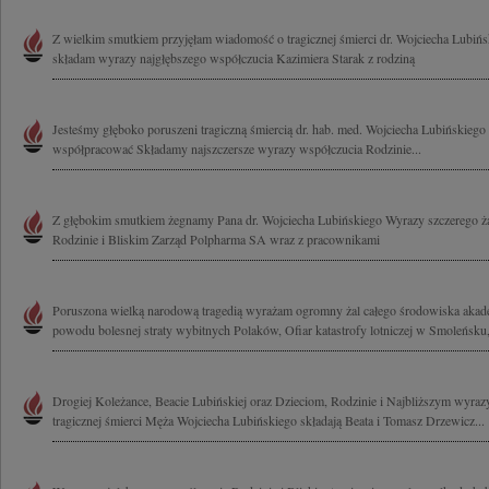
Z wielkim smutkiem przyjęłam wiadomość o tragicznej śmierci dr. Wojciecha Lubińs
składam wyrazy najgłębszego współczucia Kazimiera Starak z rodziną
Jesteśmy głęboko poruszeni tragiczną śmiercią dr. hab. med. Wojciecha Lubińskiego
współpracować Składamy najszczersze wyrazy współczucia Rodzinie...
Z głębokim smutkiem żegnamy Pana dr. Wojciecha Lubińskiego Wyrazy szczerego ża
Rodzinie i Bliskim Zarząd Polpharma SA wraz z pracownikami
Poruszona wielką narodową tragedią wyrażam ogromny żal całego środowiska akad
powodu bolesnej straty wybitnych Polaków, Ofiar katastrofy lotniczej w Smoleńsku,
Drogiej Koleżance, Beacie Lubińskiej oraz Dzieciom, Rodzinie i Najbliższym wyraz
tragicznej śmierci Męża Wojciecha Lubińskiego składają Beata i Tomasz Drzewicz...