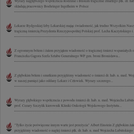
Wyrazy najgłębszego współczucia Rodzinie i Bliskim tragicznie zmarłego płk. dr. h
składają pracownicy Boehringer Ingelheim w Polsce
Lekarze Bydgoskiej Izby Lekarskiej mając świadomość, jak trudno Wszystkim Nas
tragiczną śmiercią Prezydenta Rzeczypospolitej Polskiej prof. Lecha Kaczyńskiego i 
Z ogromnym bólem i żalem przyjąłem wiadomość o tragicznej śmierci wspaniałych 
Franciszka Gągora Szefa Sztabu Generalnego WP gen. broni Bronisława...
Z głębokim bólem i smutkiem przyjęliśmy wiadomość o śmierci dr. hab. n. med. Woj
w naszej pamięci jako oddany Lekarz i Człowiek. Wyrazy szczerego...
Wyrazy głębokiego współczucia z powodu śmierci dr. hab. n. med. Wojciecha Lubińs
prof. Cezary Szczylik kierownik Kliniki Onkologii Wojskowego Instytutu...
"Tylko życie poświęcone innym warte jest przeżycia" Albert Einstein Z głębokim ża
przyjęliśmy wiadomość o nagłej śmierci płk. dr. hab. n. med Wojciecha Lubińskieg