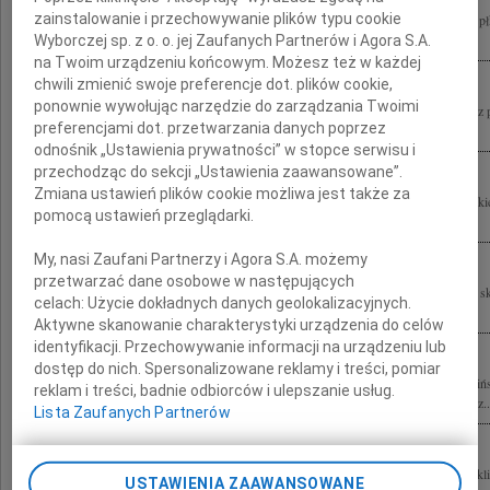
zainstalowanie i przechowywanie plików typu cookie
Łączymy się w bólu i składamy wyrazy współczucia Rodzinie tragicznie zmarłego płk
Lubińskiego Kierownictwo i pracownicy Szpitalnego Oddziału Ratunkowego...
Wyborczej sp. z o. o. jej Zaufanych Partnerów i Agora S.A.
na Twoim urządzeniu końcowym. Możesz też w każdej
chwili zmienić swoje preferencje dot. plików cookie,
ponownie wywołując narzędzie do zarządzania Twoimi
Poruszeni do głębi, składamy najszczersze wyrazy współczucia Beacie Lubińskiej z
preferencjami dot. przetwarzania danych poprzez
Wojciecha Jesteśmy z Tobą całym sercem! Monika i Maciej oraz nasze mamy
odnośnik „Ustawienia prywatności” w stopce serwisu i
przechodząc do sekcji „Ustawienia zaawansowane”.
Zmiana ustawień plików cookie możliwa jest także za
Porażeni nagłym odejściem naszego Kolegi płk. dr. hab. n. med. Wojciecha Lubińsk
pomocą ustawień przeglądarki.
bólu i współczucia Żonie, Dzieciom, Rodzinie Wojtku straciliśmy Kolegę,...
My, nasi Zaufani Partnerzy i Agora S.A. możemy
przetwarzać dane osobowe w następujących
Pogrążeni do głębi tragiczną śmiercią płk. dra hab. n. med. Wojciecha Lubińskiego 
celach:
Użycie dokładnych danych geolokalizacyjnych.
Marysi, Jasiowi i całej Rodzinie wyrazy współczucia Przyjaciele z...
Aktywne skanowanie charakterystyki urządzenia do celów
identyfikacji. Przechowywanie informacji na urządzeniu lub
dostęp do nich. Spersonalizowane reklamy i treści, pomiar
10 kwietnia 2010 roku odszedł od nas tragicznie płk dr hab. n. med. Wojciech Lubiń
reklam i treści, badnie odbiorców i ulepszanie usług.
Ciebie cały zespół Kliniki Chorób Wewnętrznych Pneumonologii i Alergologii oraz..
Lista Zaufanych Partnerów
Beatko razem z Tobą Marysią i Jasiem żegnamy Twojego Męża naszego Kolegę z kli
USTAWIENIA ZAAWANSOWANE