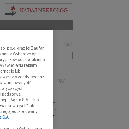
 nekrologów i wspomnień
. z o.o. oraz jej Zaufani
zwisko lub numer ogłoszenia:
ązaną z Wyborcza sp. z
ry plików cookie lub inne
wyświetlania reklam
+ szukanie zaawansowane
ernecie lub
sz wyrazić zgody, chcesz
KROLOGI
 Zaawansowanych”.
8.2026
Bydgoszcz
 dotyczących
ie Stanisławskiej oraz Jej Najbliższym...
li podstawą
7.2026
Bydgoszcz
nej – Agora S.A. – lub
Elżbiecie Skwierzyńskiej Członkini Rady...
aawansowanych” lub
z Ostoja-Zagórski
15.07.2026
Bydgoszcz
rego jest kierowany.
bokim smutkiem żegnamy prof. dr. hab....
a S.A.
dor Kasprzak
14.07.2026
Bydgoszcz
omnym smutkiem i żalem przyjęliśmy...
ypu cookie Wyborczej sp.