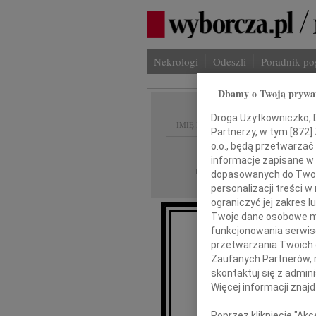
Nekrologi
Odeszli
Poradnik p
Dbamy o Twoją prywa
Droga Użytkowniczko, Dr
IMIĘ I NAZWISKO:
Partnerzy, w tym [
872
]
o.o., będą przetwarzać 
Bydgoszcz
REGION:
informacje zapisane w
22.02.2016
DATA EMISJI:
dopasowanych do Twoich
personalizacji treści 
ograniczyć jej zakres
Twoje dane osobowe mo
funkcjonowania serwisó
przetwarzania Twoich da
Zaufanych Partnerów, 
skontaktuj się z admin
Barb
Więcej informacji znaj
or
Poprzez kliknięcie "Ak