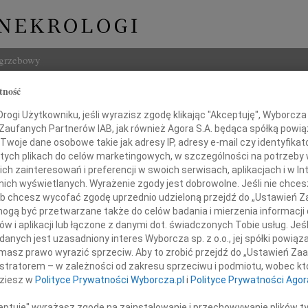
ogrzebowy
tność
Szukaj
ogi Użytkowniku, jeśli wyrazisz zgodę klikając "Akceptuję", Wyborcza sp
Imię i na
 Zaufanych Partnerów IAB, jak również Agora S.A. będąca spółką powi
Twoje dane osobowe takie jak adresy IP, adresy e-mail czy identyfikato
 tych plikach do celów marketingowych, w szczególności na potrzeby 
 zainteresowań i preferencji w swoich serwisach, aplikacjach i w Int
w nich wyświetlanych. Wyrażenie zgody jest dobrowolne. Jeśli nie chce
INNE NE
 lub chcesz wycofać zgodę uprzednio udzieloną przejdź do „Ustawień
05.0
gą być przetwarzane także do celów badania i mierzenia informacji
Arlec
w i aplikacji lub łączone z danymi dot. świadczonych Tobie usług. Jeś
Drogiej Przyjaciółce
30.0
nych jest uzasadniony interes Wyborcza sp. z o.o., jej spółki powiąza
Pani 
masz prawo wyrazić sprzeciw. Aby to zrobić przejdź do „Ustawień Z
Janus
istratorem – w zależności od zakresu sprzeciwu i podmiotu, wobec któ
arze Wojenkowskiej
Z głę
dziesz w
Polityce Prywatności Wyborcza.pl
i
Polityce Prywatności Agor
Helio
az Jej Najbliższym
Z ogr
ceptuję" wyrażasz zgodę na zainstalowanie i przechowywanie plików t