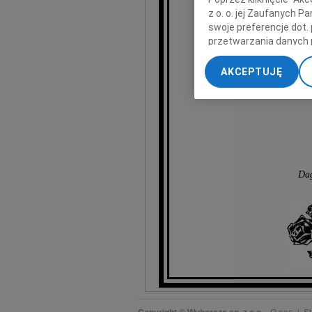
z o. o. jej Zaufanych 
swoje preferencje dot.
wyr
przetwarzania danych 
„Ustawienia zaawansow
AKCEPTUJĘ
My, nasi Zaufani Part
dokładnych danych geol
Przechowywanie informa
treści, badnie odbiorcó
Dag