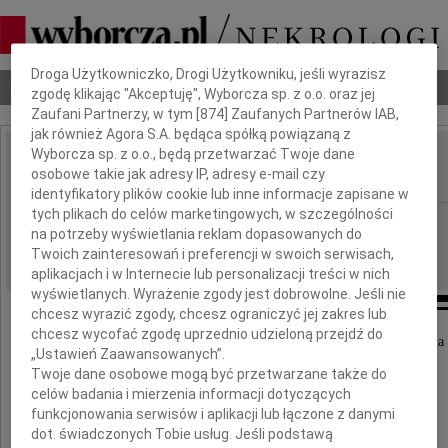
Dbamy o Twoją prywatność
Droga Użytkowniczko, Drogi Użytkowniku, jeśli wyrazisz
Nekrologi
Odeszli
Poradnik pogrzebowy
zgodę klikając "Akceptuję", Wyborcza sp. z o.o. oraz jej
Zaufani Partnerzy, w tym [
874
] Zaufanych Partnerów IAB,
jak również Agora S.A. będąca spółką powiązaną z
Wyborcza sp. z o.o., będą przetwarzać Twoje dane
Elżbieta Szyc
osobowe takie jak adresy IP, adresy e-mail czy
IMIĘ I NAZWISKO:
identyfikatory plików cookie lub inne informacje zapisane w
tych plikach do celów marketingowych, w szczególności
cała Polska
REGION:
na potrzeby wyświetlania reklam dopasowanych do
16.09.2009
DATA EMISJI:
Twoich zainteresowań i preferencji w swoich serwisach,
aplikacjach i w Internecie lub personalizacji treści w nich
wyświetlanych. Wyrażenie zgody jest dobrowolne. Jeśli nie
chcesz wyrazić zgody, chcesz ograniczyć jej zakres lub
chcesz wycofać zgodę uprzednio udzieloną przejdź do
W dniu 9 września 2009 roku, po krótkiej i ciężkiej chorobie, odesz
„Ustawień Zaawansowanych”.
Twoje dane osobowe mogą być przetwarzane także do
celów badania i mierzenia informacji dotyczących
funkcjonowania serwisów i aplikacji lub łączone z danymi
dot. świadczonych Tobie usług. Jeśli podstawą