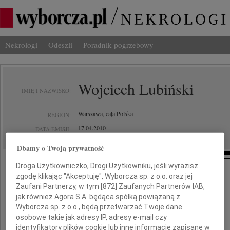
Nekrologi
Odeszli
Poradnik pogrzebowy
Wojciech Lubiński
IMIĘ I NAZWISKO:
Warszawa, cała Polska
REGION:
17.04.2010
DATA EMISJI:
Dbamy o Twoją prywatność
Droga Użytkowniczko, Drogi Użytkowniku, jeśli wyrazisz
zgodę klikając "Akceptuję", Wyborcza sp. z o.o. oraz jej
Poruszeni do głębi,
Zaufani Partnerzy, w tym [
872
] Zaufanych Partnerów IAB,
składamy najszczersze wyrazy współczucia
jak również Agora S.A. będąca spółką powiązaną z
Wyborcza sp. z o.o., będą przetwarzać Twoje dane
osobowe takie jak adresy IP, adresy e-mail czy
Beacie Lubińskiej
identyfikatory plików cookie lub inne informacje zapisane w