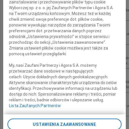
zainstalowanie i przechowywanie plików typu cookie
Wyborczej sp. z o. o. jej Zaufanych Partnerów i Agora S.A.
Porażeni nagłym odejściem naszego Kolegi płk. dr. hab. n. med. Wojciecha Lubińsk
na Twoim urządzeniu końcowym. Możesz też w każdej
bólu i współczucia Żonie, Dzieciom, Rodzinie Wojtku straciliśmy Kolegę,...
chwili zmienić swoje preferencje dot. plików cookie,
ponownie wywołując narzędzie do zarządzania Twoimi
preferencjami dot. przetwarzania danych poprzez
Pogrążeni do głębi tragiczną śmiercią płk. dra hab. n. med. Wojciecha Lubińskiego 
odnośnik „Ustawienia prywatności” w stopce serwisu i
Marysi, Jasiowi i całej Rodzinie wyrazy współczucia Przyjaciele z...
przechodząc do sekcji „Ustawienia zaawansowane”.
Zmiana ustawień plików cookie możliwa jest także za
pomocą ustawień przeglądarki.
10 kwietnia 2010 roku odszedł od nas tragicznie płk dr hab. n. med. Wojciech Lubiń
Ciebie cały zespół Kliniki Chorób Wewnętrznych Pneumonologii i Alergologii oraz..
My, nasi Zaufani Partnerzy i Agora S.A. możemy
przetwarzać dane osobowe w następujących
celach:
Użycie dokładnych danych geolokalizacyjnych.
Beatko razem z Tobą Marysią i Jasiem żegnamy Twojego Męża naszego Kolegę z kli
Aktywne skanowanie charakterystyki urządzenia do celów
składamy wyrazy najgłębszego współczucia możesz na nas polegać Beata, Gośka, Iza,
identyfikacji. Przechowywanie informacji na urządzeniu lub
dostęp do nich. Spersonalizowane reklamy i treści, pomiar
reklam i treści, badnie odbiorców i ulepszanie usług.
Poruszeni do głębi składamy najszczersze wyrazy współczucia Beacie Lubińskiej z 
Lista Zaufanych Partnerów
Wojciecha Jesteśmy z Tobą całym sercem! Monika i Maciej oraz nasze Mamy
USTAWIENIA ZAAWANSOWANE