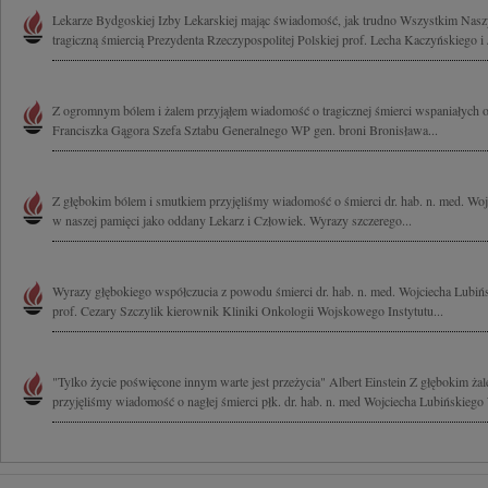
Lekarze Bydgoskiej Izby Lekarskiej mając świadomość, jak trudno Wszystkim Nas
tragiczną śmiercią Prezydenta Rzeczypospolitej Polskiej prof. Lecha Kaczyńskiego i 
Z ogromnym bólem i żalem przyjąłem wiadomość o tragicznej śmierci wspaniałych 
Franciszka Gągora Szefa Sztabu Generalnego WP gen. broni Bronisława...
Z głębokim bólem i smutkiem przyjęliśmy wiadomość o śmierci dr. hab. n. med. Woj
w naszej pamięci jako oddany Lekarz i Człowiek. Wyrazy szczerego...
Wyrazy głębokiego współczucia z powodu śmierci dr. hab. n. med. Wojciecha Lubińs
prof. Cezary Szczylik kierownik Kliniki Onkologii Wojskowego Instytutu...
"Tylko życie poświęcone innym warte jest przeżycia" Albert Einstein Z głębokim ża
przyjęliśmy wiadomość o nagłej śmierci płk. dr. hab. n. med Wojciecha Lubińskieg