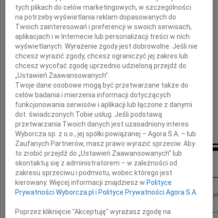
tych plikach do celów marketingowych, w szczególności
na potrzeby wyświetlania reklam dopasowanych do
z powodu tragicznej śmierci Męża
Twoich zainteresowań i preferencji w swoich serwisach,
aplikacjach i w Internecie lub personalizacji treści w nich
wyświetlanych. Wyrażenie zgody jest dobrowolne. Jeśli nie
Wojciecha
chcesz wyrazić zgody, chcesz ograniczyć jej zakres lub
chcesz wycofać zgodę uprzednio udzieloną przejdź do
„Ustawień Zaawansowanych”.
Twoje dane osobowe mogą być przetwarzane także do
Jesteśmy z Tobą całym sercem!
celów badania i mierzenia informacji dotyczących
funkcjonowania serwisów i aplikacji lub łączone z danymi
Monika i Maciej
dot. świadczonych Tobie usług. Jeśli podstawą
przetwarzania Twoich danych jest uzasadniony interes
oraz nasze mamy
Wyborcza sp. z o.o., jej spółki powiązanej – Agora S.A. – lub
Zaufanych Partnerów, masz prawo wyrazić sprzeciw. Aby
to zrobić przejdź do „Ustawień Zaawansowanych” lub
Inne kondolencje
skontaktuj się z administratorem – w zależności od
zakresu sprzeciwu i podmiotu, wobec którego jest
kierowany. Więcej informacji znajdziesz w
Polityce
Prywatności Wyborcza.pl
i
Polityce Prywatności Agora S.A.
Łączymy się w bólu i składamy wyrazy współczucia Rodzinie tragicznie zmarłego płk
Lubińskiego Kierownictwo i pracownicy Szpitalnego Oddziału Ratunkowego...
Poprzez kliknięcie "Akceptuję" wyrażasz zgodę na