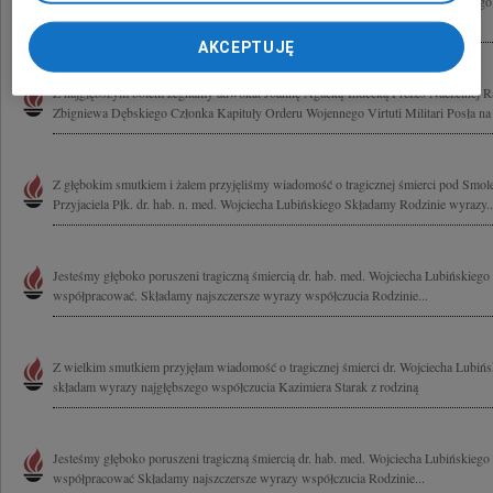
Głęboko wstrząśnięci tragiczną śmiercią płk. dr. hab. n. med. Wojciecha Lubińskie
współczucia Rodzinie i Przyjaciołom Dyrekcja oraz pracownicy Grupy Sodexo
AKCEPTUJĘ
Z najgłębszym bólem żegnamy adwokat Joannę Agacką-Indecką Prezes Naczelnej R
Zbigniewa Dębskiego Członka Kapituły Orderu Wojennego Virtuti Militari Posła na 
Z głębokim smutkiem i żalem przyjęliśmy wiadomość o tragicznej śmierci pod Smol
Przyjaciela Płk. dr. hab. n. med. Wojciecha Lubińskiego Składamy Rodzinie wyrazy..
Jesteśmy głęboko poruszeni tragiczną śmiercią dr. hab. med. Wojciecha Lubińskiego
współpracować. Składamy najszczersze wyrazy współczucia Rodzinie...
Z wielkim smutkiem przyjęłam wiadomość o tragicznej śmierci dr. Wojciecha Lubińs
składam wyrazy najgłębszego współczucia Kazimiera Starak z rodziną
Jesteśmy głęboko poruszeni tragiczną śmiercią dr. hab. med. Wojciecha Lubińskiego
współpracować Składamy najszczersze wyrazy współczucia Rodzinie...