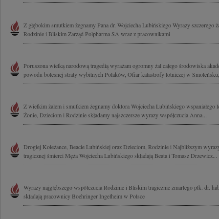
Z głębokim smutkiem żegnamy Pana dr. Wojciecha Lubińskiego Wyrazy szczerego ża
Rodzinie i Bliskim Zarząd Polpharma SA wraz z pracownikami
Poruszona wielką narodową tragedią wyrażam ogromny żal całego środowiska akad
powodu bolesnej straty wybitnych Polaków, Ofiar katastrofy lotniczej w Smoleńsku,
Z wielkim żalem i smutkiem żegnamy doktora Wojciecha Lubińskiego wspaniałego le
Żonie, Dzieciom i Rodzinie składamy najszczersze wyrazy współczucia Anna...
Drogiej Koleżance, Beacie Lubińskiej oraz Dzieciom, Rodzinie i Najbliższym wyraz
tragicznej śmierci Męża Wojciecha Lubińskiego składają Beata i Tomasz Drzewicz...
Wyrazy najgłębszego współczucia Rodzinie i Bliskim tragicznie zmarłego płk. dr. h
składają pracownicy Boehringer Ingelheim w Polsce