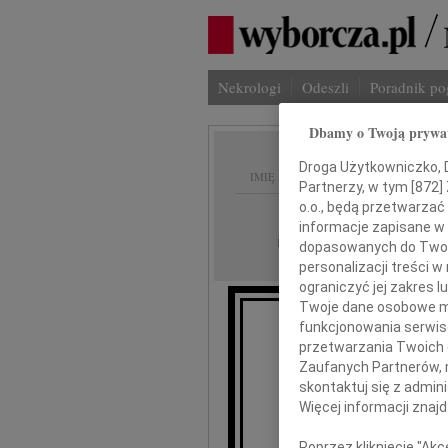
Nekrologi
Odeszli
Poradnik p
Dbamy o Twoją prywa
Droga Użytkowniczko, Dr
IMIĘ I NAZWISKO:
Partnerzy, w tym [
872
]
o.o., będą przetwarzać 
Szczecin
REGION:
informacje zapisane w
15.04.2010
DATA EMISJI:
dopasowanych do Twoich
personalizacji treści 
ograniczyć jej zakres
Twoje dane osobowe mo
funkcjonowania serwisó
Wy
przetwarzania Twoich da
dla 
Zaufanych Partnerów, 
skontaktuj się z admin
Więcej informacji znaj
Poprzez kliknięcie "Ak