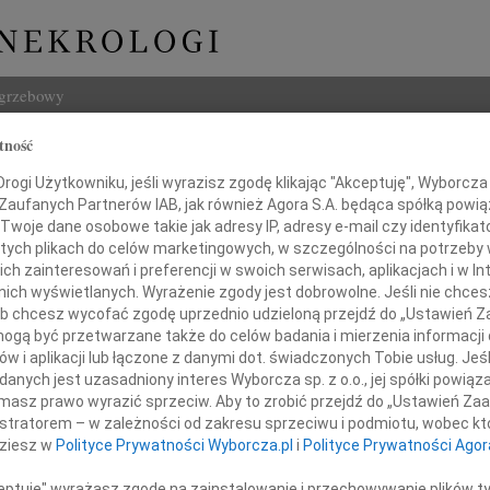
ogrzebowy
tność
Szukaj
ogi Użytkowniku, jeśli wyrazisz zgodę klikając "Akceptuję", Wyborcza sp
Imię i na
 Zaufanych Partnerów IAB, jak również Agora S.A. będąca spółką powi
Twoje dane osobowe takie jak adresy IP, adresy e-mail czy identyfikato
 tych plikach do celów marketingowych, w szczególności na potrzeby 
 zainteresowań i preferencji w swoich serwisach, aplikacjach i w Int
w nich wyświetlanych. Wyrażenie zgody jest dobrowolne. Jeśli nie chce
INNE NE
 lub chcesz wycofać zgodę uprzednio udzieloną przejdź do „Ustawień
Aleks
gą być przetwarzane także do celów badania i mierzenia informacji
Z wie
w i aplikacji lub łączone z danymi dot. świadczonych Tobie usług. Jeś
razy szczerego współczucia
23.0
nych jest uzasadniony interes Wyborcza sp. z o.o., jej spółki powiąza
Prezydenta Miasta Kołobrzegu
Pani 
masz prawo wyrazić sprzeciw. Aby to zrobić przejdź do „Ustawień Z
Pana
Edwa
istratorem – w zależności od zakresu sprzeciwu i podmiotu, wobec któ
Z wie
dziesz w
Polityce Prywatności Wyborcza.pl
i
Polityce Prywatności Agor
Janusza Gromka
Stani
Z wie
ceptuję" wyrażasz zgodę na zainstalowanie i przechowywanie plików t