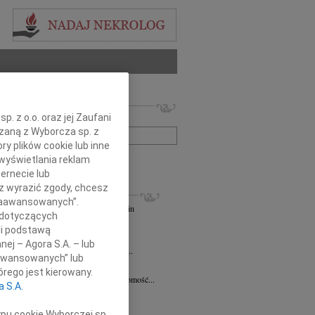
 nekrologów i wspomnień
. z o.o. oraz jej Zaufani
zwisko lub numer ogłoszenia:
ązaną z Wyborcza sp. z
ry plików cookie lub inne
wyświetlania reklam
+ szukanie zaawansowane
ernecie lub
sz wyrazić zgody, chcesz
KROLOGI
 Zaawansowanych”.
andra Szpaczyńska
29.07.2026
Szczecin
 dotyczących
lkim smutkiem i żalem przyjąłem...
li podstawą
7.2026
Szczecin
nej – Agora S.A. – lub
mec. Joannie Martyniuk-Plasze wyrazy...
aawansowanych” lub
rd Ciupak
08.07.2026
Szczecin
rego jest kierowany.
lkim smutkiem i żalem przyjąłem wiadomość...
a S.A.
sław Pietrzak
25.06.2026
Szczecin
lkim smutkiem i żalem przyjąłem...
ypu cookie Wyborczej sp.