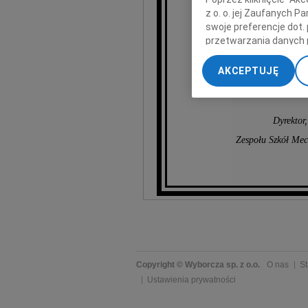
z o. o. jej Zaufanych 
swoje preferencje dot.
przetwarzania danych 
„Ustawienia zaawansow
AKCEPTUJĘ
My, nasi Zaufani Part
dokładnych danych geol
Przechowywanie informa
Dyrektor
treści, badnie odbiorcó
Zespołu Szkół Mec
Copyright © Wyborcza sp. z o.o.
O nas
St
Ustawienia prywatności