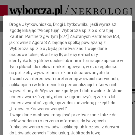
Dbamy o Twoją prywatność
Droga Użytkowniczko, Drogi Użytkowniku, jeśli wyrazisz
Nekrologi
Odeszli
Poradnik pogrzebowy
zgodę klikając "Akceptuję", Wyborcza sp. z o.o. oraz jej
Zaufani Partnerzy, w tym [
874
] Zaufanych Partnerów IAB,
jak również Agora S.A. będąca spółką powiązaną z
Lidia Bobrowska
Wyborcza sp. z o.o., będą przetwarzać Twoje dane
IMIĘ I NAZWISKO:
osobowe takie jak adresy IP, adresy e-mail czy
identyfikatory plików cookie lub inne informacje zapisane w
Poznań
tych plikach do celów marketingowych, w szczególności
REGION:
na potrzeby wyświetlania reklam dopasowanych do
26.01.2016
DATA EMISJI:
Twoich zainteresowań i preferencji w swoich serwisach,
aplikacjach i w Internecie lub personalizacji treści w nich
wyświetlanych. Wyrażenie zgody jest dobrowolne. Jeśli nie
chcesz wyrazić zgody, chcesz ograniczyć jej zakres lub
chcesz wycofać zgodę uprzednio udzieloną przejdź do
Z głębokim żalem zawiadamiamy, że dnia 21 stycznia 
zmarła nasza kochana Siostra
„Ustawień Zaawansowanych”.
Twoje dane osobowe mogą być przetwarzane także do
celów badania i mierzenia informacji dotyczących
funkcjonowania serwisów i aplikacji lub łączone z danymi
dot. świadczonych Tobie usług. Jeśli podstawą