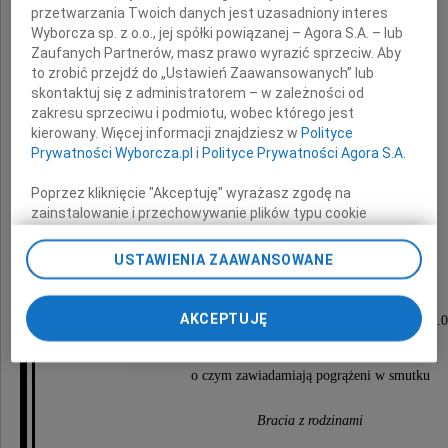
przetwarzania Twoich danych jest uzasadniony interes
Wyborcza sp. z o.o., jej spółki powiązanej – Agora S.A. – lub
Zaufanych Partnerów, masz prawo wyrazić sprzeciw. Aby
Lidia Bobrowska
to zrobić przejdź do „Ustawień Zaawansowanych” lub
skontaktuj się z administratorem – w zależności od
zakresu sprzeciwu i podmiotu, wobec którego jest
kierowany. Więcej informacji znajdziesz w
Polityce
Doktor farmacji
Prywatności Wyborcza.pl
i
Polityce Prywatności Agora S.A.
Lat 62
Poprzez kliknięcie "Akceptuję" wyrażasz zgodę na
zainstalowanie i przechowywanie plików typu cookie
Uroczystości pogrzebowe odbędą się
Wyborczej sp. z o. o. jej Zaufanych Partnerów i Agora S.A.
27 stycznia o godzinie 13.00
na Twoim urządzeniu końcowym. Możesz też w każdej
USTAWIENIA ZAAWANSOWANE
na cmentarzu parafialnym w Jarocinie.
chwili zmienić swoje preferencje dot. plików cookie,
ponownie wywołując narzędzie do zarządzania Twoimi
Msza św. pogrzebowa
preferencjami dot. przetwarzania danych poprzez
AKCEPTUJĘ
odprawiona będzie tego samego dnia o godz. 12.
odnośnik „Ustawienia prywatności” w stopce serwisu i
w kościele św. Marcina w Jarocinie
przechodząc do sekcji „Ustawienia zaawansowane”.
Zmiana ustawień plików cookie możliwa jest także za
o czym zawiadamiają pogrążeni w smutku
pomocą ustawień przeglądarki.
Bracia z rodzinami
My, nasi Zaufani Partnerzy i Agora S.A. możemy