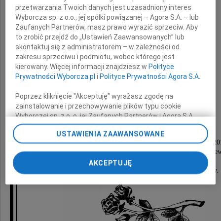
przetwarzania Twoich danych jest uzasadniony interes
Wyborcza sp. z o.o., jej spółki powiązanej – Agora S.A. – lub
EWA KUCHARSKA
Zaufanych Partnerów, masz prawo wyrazić sprzeciw. Aby
to zrobić przejdź do „Ustawień Zaawansowanych” lub
skontaktuj się z administratorem – w zależności od
zakresu sprzeciwu i podmiotu, wobec którego jest
kierowany. Więcej informacji znajdziesz w
Polityce
Prywatności Wyborcza.pl
i
Polityce Prywatności Agora S.A.
Na zawsze pozostaniesz w naszych sercach
Poprzez kliknięcie "Akceptuję" wyrażasz zgodę na
zainstalowanie i przechowywanie plików typu cookie
Syn z żoną
Wyborczej sp. z o. o. jej Zaufanych Partnerów i Agora S.A.
oraz wnuki: Karol i Maksymilian
na Twoim urządzeniu końcowym. Możesz też w każdej
USTAWIENIA ZAAWANSOWANE
chwili zmienić swoje preferencje dot. plików cookie,
Msza święta żałobna odbędzie się w dniu 23 stycznia 2
ponownie wywołując narzędzie do zarządzania Twoimi
o godz. 12.00 w Kościele pw. św. Kazimierza Króle
preferencjami dot. przetwarzania danych poprzez
przy ul. Brzeźnickiej 45 w Częstochowie,
AKCEPTUJĘ
odnośnik „Ustawienia prywatności” w stopce serwisu i
po czym nastąpi pogrzeb na cmentarzu Raków.
przechodząc do sekcji „Ustawienia zaawansowane”.
Zmiana ustawień plików cookie możliwa jest także za
pomocą ustawień przeglądarki.
My, nasi Zaufani Partnerzy i Agora S.A. możemy