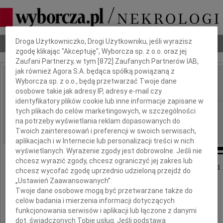
Dbamy o Twoją prywatność
Droga Użytkowniczko, Drogi Użytkowniku, jeśli wyrazisz
Nekrologi
Odeszli
Poradnik pogrzebowy
zgodę klikając "Akceptuję", Wyborcza sp. z o.o. oraz jej
Zaufani Partnerzy, w tym [
872
] Zaufanych Partnerów IAB,
jak również Agora S.A. będąca spółką powiązaną z
Ewa Kucharska
Wyborcza sp. z o.o., będą przetwarzać Twoje dane
IMIĘ I NAZWISKO:
osobowe takie jak adresy IP, adresy e-mail czy
identyfikatory plików cookie lub inne informacje zapisane w
Częstochowa
tych plikach do celów marketingowych, w szczególności
REGION:
na potrzeby wyświetlania reklam dopasowanych do
22.01.2016
DATA EMISJI:
Twoich zainteresowań i preferencji w swoich serwisach,
aplikacjach i w Internecie lub personalizacji treści w nich
wyświetlanych. Wyrażenie zgody jest dobrowolne. Jeśli nie
chcesz wyrazić zgody, chcesz ograniczyć jej zakres lub
W dniu 20 stycznia 2016 roku zmarła w wieku 71 
chcesz wycofać zgodę uprzednio udzieloną przejdź do
„Ustawień Zaawansowanych”.
Twoje dane osobowe mogą być przetwarzane także do
nasza ukochana Mama i Babcia
celów badania i mierzenia informacji dotyczących
funkcjonowania serwisów i aplikacji lub łączone z danymi
dot. świadczonych Tobie usług. Jeśli podstawą
Ś.P.