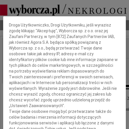
Dbamy o Twoją prywatność
Nekrologi
Odeszli
Poradnik pogrzebowy
Droga Użytkowniczko, Drogi Użytkowniku, jeśli wyrazisz
zgodę klikając "Akceptuję", Wyborcza sp. z o.o. oraz jej
Zaufani Partnerzy, w tym [
872
] Zaufanych Partnerów IAB,
jak również Agora S.A. będąca spółką powiązaną z
Zdzisław Tomczak
Wyborcza sp. z o.o., będą przetwarzać Twoje dane
IMIĘ I NAZWISKO:
osobowe takie jak adresy IP, adresy e-mail czy
identyfikatory plików cookie lub inne informacje zapisane w
Poznań
REGION:
tych plikach do celów marketingowych, w szczególności
na potrzeby wyświetlania reklam dopasowanych do
22.01.2016
DATA EMISJI:
Twoich zainteresowań i preferencji w swoich serwisach,
aplikacjach i w Internecie lub personalizacji treści w nich
wyświetlanych. Wyrażenie zgody jest dobrowolne. Jeśli nie
chcesz wyrazić zgody, chcesz ograniczyć jej zakres lub
Z głębokim żalem zawiadamiamy, iż w dniu 19 stycznia 
chcesz wycofać zgodę uprzednio udzieloną przejdź do
odszedł do domu Pana
„Ustawień Zaawansowanych”.
nasz kochany Ojciec, czuły Dziadek i Pradziadek, wspan
Twoje dane osobowe mogą być przetwarzane także do
celów badania i mierzenia informacji dotyczących
funkcjonowania serwisów i aplikacji lub łączone z danymi
dot. świadczonych Tobie usług. Jeśli podstawą