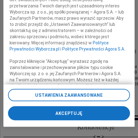
przetwarzania Twoich danych jest uzasadniony interes
Wyborcza sp. z o.o., jej spółki powiązanej – Agora S.A. – lub
Zaufanych Partnerów, masz prawo wyrazić sprzeciw. Aby
to zrobić przejdź do „Ustawień Zaawansowanych” lub
Zdzisław Tomczak
skontaktuj się z administratorem – w zależności od
zakresu sprzeciwu i podmiotu, wobec którego jest
1929-2016
kierowany. Więcej informacji znajdziesz w
Polityce
Prywatności Wyborcza.pl
i
Polityce Prywatności Agora S.A.
długoletni pracownik Politechniki Poznańskiej
Poprzez kliknięcie "Akceptuję" wyrażasz zgodę na
Msza święta za Jego duszę zostanie odprawiona
zainstalowanie i przechowywanie plików typu cookie
w dniu 23 stycznia 2016 roku o godzinie 12.00
Wyborczej sp. z o. o. jej Zaufanych Partnerów i Agora S.A.
w kościele pw. Św. Moniki w Strzeszynie (ul. Biskupi
na Twoim urządzeniu końcowym. Możesz też w każdej
Uroczystość pogrzebowa odbędzie się 26 stycznia 201
chwili zmienić swoje preferencje dot. plików cookie,
o godzinie 11.10 na cmentarzu w Junikowie
ponownie wywołując narzędzie do zarządzania Twoimi
USTAWIENIA ZAAWANSOWANE
preferencjami dot. przetwarzania danych poprzez
syn Krzysztof z rodziną
odnośnik „Ustawienia prywatności” w stopce serwisu i
przechodząc do sekcji „Ustawienia zaawansowane”.
AKCEPTUJĘ
Zmiana ustawień plików cookie możliwa jest także za
pomocą ustawień przeglądarki.
Kondolencje
My, nasi Zaufani Partnerzy i Agora S.A. możemy