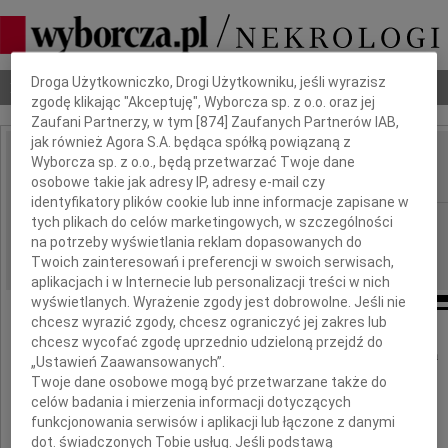
Dbamy o Twoją prywatność
Droga Użytkowniczko, Drogi Użytkowniku, jeśli wyrazisz
Nekrologi
Odeszli
Poradnik pogrzebowy
zgodę klikając "Akceptuję", Wyborcza sp. z o.o. oraz jej
Zaufani Partnerzy, w tym [
874
] Zaufanych Partnerów IAB,
jak również Agora S.A. będąca spółką powiązaną z
Alicja Maksymowicz
Wyborcza sp. z o.o., będą przetwarzać Twoje dane
IMIĘ I NAZWISKO:
osobowe takie jak adresy IP, adresy e-mail czy
identyfikatory plików cookie lub inne informacje zapisane w
Olsztyn
tych plikach do celów marketingowych, w szczególności
REGION:
na potrzeby wyświetlania reklam dopasowanych do
21.01.2016
DATA EMISJI:
Twoich zainteresowań i preferencji w swoich serwisach,
aplikacjach i w Internecie lub personalizacji treści w nich
wyświetlanych. Wyrażenie zgody jest dobrowolne. Jeśli nie
chcesz wyrazić zgody, chcesz ograniczyć jej zakres lub
chcesz wycofać zgodę uprzednio udzieloną przejdź do
19 stycznia 2016 roku w wieku 85 lat zmarła
„Ustawień Zaawansowanych”.
Twoje dane osobowe mogą być przetwarzane także do
celów badania i mierzenia informacji dotyczących
funkcjonowania serwisów i aplikacji lub łączone z danymi
dot. świadczonych Tobie usług. Jeśli podstawą