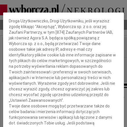
Dbamy o Twoją prywatność
Droga Użytkowniczko, Drogi Użytkowniku, jeśli wyrazisz
Nekrologi
Odeszli
Poradnik pogrzebowy
zgodę klikając "Akceptuję", Wyborcza sp. z o.o. oraz jej
Zaufani Partnerzy, w tym [
874
] Zaufanych Partnerów IAB,
jak również Agora S.A. będąca spółką powiązaną z
Wyborcza sp. z o.o., będą przetwarzać Twoje dane
Alicja Maksymowicz
osobowe takie jak adresy IP, adresy e-mail czy
IMIĘ I NAZWISKO:
identyfikatory plików cookie lub inne informacje zapisane w
tych plikach do celów marketingowych, w szczególności
Bydgoszcz, Warszawa
REGION:
na potrzeby wyświetlania reklam dopasowanych do
21.01.2016
DATA EMISJI:
Twoich zainteresowań i preferencji w swoich serwisach,
aplikacjach i w Internecie lub personalizacji treści w nich
wyświetlanych. Wyrażenie zgody jest dobrowolne. Jeśli nie
chcesz wyrazić zgody, chcesz ograniczyć jej zakres lub
chcesz wycofać zgodę uprzednio udzieloną przejdź do
19 stycznia 2016 roku w wieku 85 lat zmarła
„Ustawień Zaawansowanych”.
Twoje dane osobowe mogą być przetwarzane także do
celów badania i mierzenia informacji dotyczących
funkcjonowania serwisów i aplikacji lub łączone z danymi
dot. świadczonych Tobie usług. Jeśli podstawą