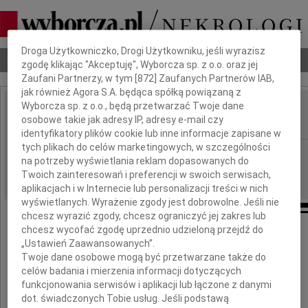
Dbamy o Twoją prywatność
Droga Użytkowniczko, Drogi Użytkowniku, jeśli wyrazisz
Nekrologi
Odeszli
Poradnik pogrzebowy
zgodę klikając "Akceptuję", Wyborcza sp. z o.o. oraz jej
Zaufani Partnerzy, w tym [
872
] Zaufanych Partnerów IAB,
jak również Agora S.A. będąca spółką powiązaną z
Wyborcza sp. z o.o., będą przetwarzać Twoje dane
Ewa Arendarska
osobowe takie jak adresy IP, adresy e-mail czy
IMIĘ I NAZWISKO:
identyfikatory plików cookie lub inne informacje zapisane w
tych plikach do celów marketingowych, w szczególności
Bydgoszcz
REGION:
na potrzeby wyświetlania reklam dopasowanych do
19.01.2016
DATA EMISJI:
Twoich zainteresowań i preferencji w swoich serwisach,
aplikacjach i w Internecie lub personalizacji treści w nich
wyświetlanych. Wyrażenie zgody jest dobrowolne. Jeśli nie
chcesz wyrazić zgody, chcesz ograniczyć jej zakres lub
chcesz wycofać zgodę uprzednio udzieloną przejdź do
„Ustawień Zaawansowanych”.
Twoje dane osobowe mogą być przetwarzane także do
celów badania i mierzenia informacji dotyczących
funkcjonowania serwisów i aplikacji lub łączone z danymi
Z głębokim żalem zawiadamiam,
dot. świadczonych Tobie usług. Jeśli podstawą
że w dniu 15 stycznia 2016 roku