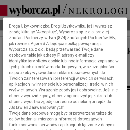
Dbamy o Twoją prywatność
Nekrologi
Odeszli
Poradnik pogrzebowy
Droga Użytkowniczko, Drogi Użytkowniku, jeśli wyrazisz
zgodę klikając "Akceptuję", Wyborcza sp. z o.o. oraz jej
Zaufani Partnerzy, w tym [
874
] Zaufanych Partnerów IAB,
jak również Agora S.A. będąca spółką powiązaną z
Izabela Maria Borowiec
Wyborcza sp. z o.o., będą przetwarzać Twoje dane
IMIĘ I NAZWISKO:
osobowe takie jak adresy IP, adresy e-mail czy
identyfikatory plików cookie lub inne informacje zapisane w
Katowice
REGION:
tych plikach do celów marketingowych, w szczególności
08.01.2016
na potrzeby wyświetlania reklam dopasowanych do
DATA EMISJI:
Twoich zainteresowań i preferencji w swoich serwisach,
aplikacjach i w Internecie lub personalizacji treści w nich
wyświetlanych. Wyrażenie zgody jest dobrowolne. Jeśli nie
chcesz wyrazić zgody, chcesz ograniczyć jej zakres lub
chcesz wycofać zgodę uprzednio udzieloną przejdź do
W dniu 2 stycznia 2016 roku zmarła,
„Ustawień Zaawansowanych”.
mimo długiej choroby, nagle w wieku 89 lat
Twoje dane osobowe mogą być przetwarzane także do
celów badania i mierzenia informacji dotyczących
funkcjonowania serwisów i aplikacji lub łączone z danymi