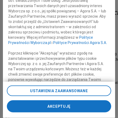
dot. świadczonych Tobie usług. Jeśli podstawą
przetwarzania Twoich danych jest uzasadniony interes
Izabela Maria Borowiec
Wyborcza sp. z o.o., jej spółki powiązanej – Agora S.A. – lub
Zaufanych Partnerów, masz prawo wyrazić sprzeciw. Aby
to zrobić przejdź do „Ustawień Zaawansowanych” lub
z domu Świątkowska
skontaktuj się z administratorem – w zależności od
zakresu sprzeciwu i podmiotu, wobec którego jest
nasza Najukochańsza Mama i Babcia.
kierowany. Więcej informacji znajdziesz w
Polityce
Prywatności Wyborcza.pl
i
Polityce Prywatności Agora S.A.
Msza święta żałobna odprawiona zostanie
Poprzez kliknięcie "Akceptuję" wyrażasz zgodę na
w dniu 11 stycznia 2016 roku o godzinie 12.00
zainstalowanie i przechowywanie plików typu cookie
w kościele św. Karola Boromeusza na Powązkach
Wyborczej sp. z o. o. jej Zaufanych Partnerów i Agora S.A.
po czym nastąpi odprowadzenie
na Twoim urządzeniu końcowym. Możesz też w każdej
na cmentarz miejscowy do grobu rodzinnego.
chwili zmienić swoje preferencje dot. plików cookie,
ponownie wywołując narzędzie do zarządzania Twoimi
O czym zawiadamiają pogrążone w głębokim smu
preferencjami dot. przetwarzania danych poprzez
odnośnik „Ustawienia prywatności” w stopce serwisu i
USTAWIENIA ZAAWANSOWANE
dzieci z rodzinami
przechodząc do sekcji „Ustawienia zaawansowane”.
Zmiana ustawień plików cookie możliwa jest także za
Maciek z Agnieszką, Ania i Krzyś z Martą,
pomocą ustawień przeglądarki.
AKCEPTUJĘ
Andrzejkiem i Michałkiem
My, nasi Zaufani Partnerzy i Agora S.A. możemy