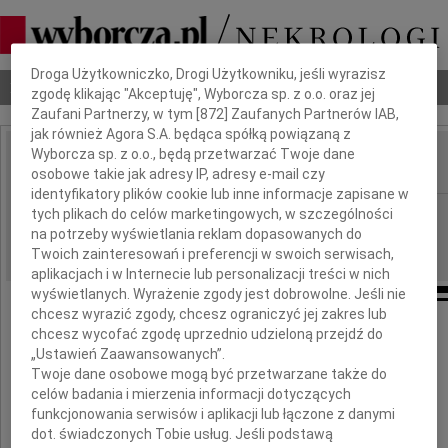
Dbamy o Twoją prywatność
Droga Użytkowniczko, Drogi Użytkowniku, jeśli wyrazisz
Nekrologi
Odeszli
Poradnik pogrzebowy
zgodę klikając "Akceptuję", Wyborcza sp. z o.o. oraz jej
Zaufani Partnerzy, w tym [
872
] Zaufanych Partnerów IAB,
jak również Agora S.A. będąca spółką powiązaną z
Wyborcza sp. z o.o., będą przetwarzać Twoje dane
osobowe takie jak adresy IP, adresy e-mail czy
IMIĘ I NAZWISKO:
identyfikatory plików cookie lub inne informacje zapisane w
Kielce
tych plikach do celów marketingowych, w szczególności
REGION:
na potrzeby wyświetlania reklam dopasowanych do
07.01.2016
DATA EMISJI:
Twoich zainteresowań i preferencji w swoich serwisach,
aplikacjach i w Internecie lub personalizacji treści w nich
wyświetlanych. Wyrażenie zgody jest dobrowolne. Jeśli nie
chcesz wyrazić zgody, chcesz ograniczyć jej zakres lub
Wyrazy głębokiego współczucia
chcesz wycofać zgodę uprzednio udzieloną przejdź do
„Ustawień Zaawansowanych”.
Panu
Twoje dane osobowe mogą być przetwarzane także do
celów badania i mierzenia informacji dotyczących
funkcjonowania serwisów i aplikacji lub łączone z danymi
Krzysztofowi Głowaczowi
dot. świadczonych Tobie usług. Jeśli podstawą