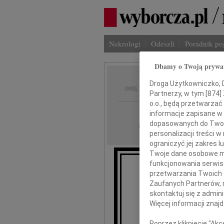
Nekrologi
Odeszli
Poradnik p
Dbamy o Twoją prywa
Jerzy 
Droga Użytkowniczko, Dr
IMIĘ I NAZWISKO:
Partnerzy, w tym [
874
]
o.o., będą przetwarzać 
Bydgoszcz
REGION:
informacje zapisane w
dopasowanych do Twoich
05.01.2016
DATA EMISJI:
personalizacji treści 
ograniczyć jej zakres
Twoje dane osobowe mo
funkcjonowania serwisó
przetwarzania Twoich da
Zaufanych Partnerów, 
skontaktuj się z admin
Więcej informacji znaj
Poprzez kliknięcie "Ak