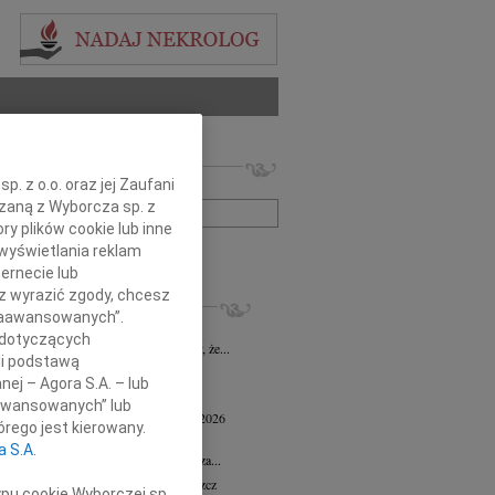
 nekrologów i wspomnień
. z o.o. oraz jej Zaufani
zwisko lub numer ogłoszenia:
ązaną z Wyborcza sp. z
ry plików cookie lub inne
wyświetlania reklam
+ szukanie zaawansowane
ernecie lub
sz wyrazić zgody, chcesz
KROLOGI
 Zaawansowanych”.
 Marcisz
02.07.2026
Bydgoszcz
 dotyczących
bokim żalem i smutkiem zawiadamiamy, że...
li podstawą
 Kisiel
20.05.2026
Bydgoszcz
nej – Agora S.A. – lub
13 maja 2026 zmarła Maria Kisiel...
aawansowanych” lub
d Antoni Minkiewicz
wiek: 78
18.05.2026
rego jest kierowany.
oszcz
a S.A.
a pamiętać o nieustannej wdzięczności za...
n Dolata
wiek: 79
13.05.2026
Bydgoszcz
ypu cookie Wyborczej sp.