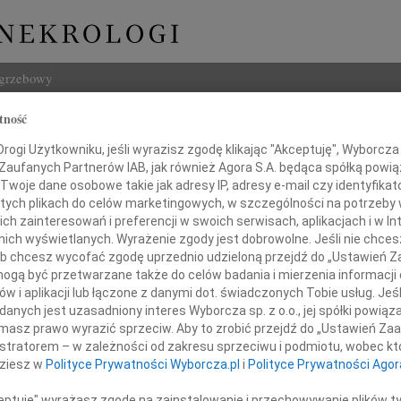
ogrzebowy
tność
Szukaj
Wojcieszko
ogi Użytkowniku, jeśli wyrazisz zgodę klikając "Akceptuję", Wyborcza sp
Imię i na
 Zaufanych Partnerów IAB, jak również Agora S.A. będąca spółką powi
Twoje dane osobowe takie jak adresy IP, adresy e-mail czy identyfikato
 tych plikach do celów marketingowych, w szczególności na potrzeby 
 zainteresowań i preferencji w swoich serwisach, aplikacjach i w Int
w nich wyświetlanych. Wyrażenie zgody jest dobrowolne. Jeśli nie chce
INNE NE
 lub chcesz wycofać zgodę uprzednio udzieloną przejdź do „Ustawień
Jerzy
gą być przetwarzane także do celów badania i mierzenia informacji
Z głę
w i aplikacji lub łączone z danymi dot. świadczonych Tobie usług. Jeś
Maria
nych jest uzasadniony interes Wyborcza sp. z o.o., jej spółki powiąza
Dnia 
masz prawo wyrazić sprzeciw. Aby to zrobić przejdź do „Ustawień Z
Konra
istratorem – w zależności od zakresu sprzeciwu i podmiotu, wobec któ
Bydg
dziesz w
Polityce Prywatności Wyborcza.pl
i
Polityce Prywatności Agor
Trzeb
Roma
ceptuję" wyrażasz zgodę na zainstalowanie i przechowywanie plików t