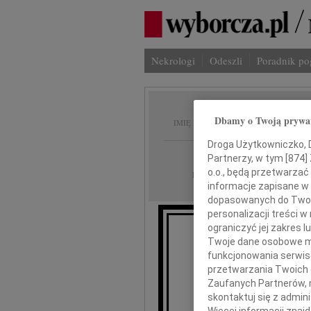
Nekrologi
Odeszli
Poradnik p
Marius
Dbamy o Twoją prywa
IMIĘ I NAZWISKO:
Droga Użytkowniczko, Dr
Zielona Góra
REGION:
Partnerzy, w tym [
874
]
o.o., będą przetwarzać 
31.12.2015
DATA EMISJI:
informacje zapisane w
dopasowanych do Twoich
personalizacji treści 
ograniczyć jej zakres
Twoje dane osobowe mo
Z głębokim 
funkcjonowania serwisó
przetwarzania Twoich da
Zaufanych Partnerów, 
skontaktuj się z admin
Mar
Więcej informacji znaj