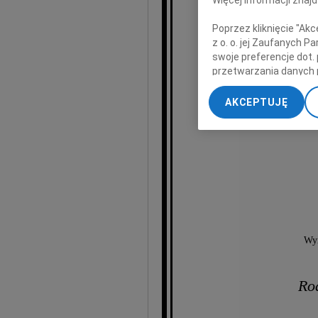
Poprzez kliknięcie "Ak
z o. o. jej Zaufanych 
swoje preferencje dot.
przetwarzania danych 
wiceprezydenta Miasta 
„Ustawienia zaawansow
AKCEPTUJĘ
przez wiele lat dzi
My, nasi Zaufani Part
w dziedzi
dokładnych danych geol
Przechowywanie informa
treści, badnie odbiorcó
Wyr
Rod