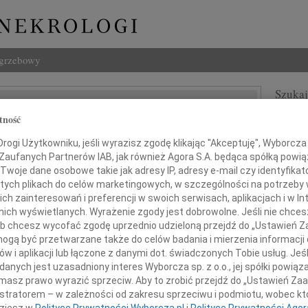
ogrzebowy
Szukaj
z Guzenda
Imię i na
tność
ogi Użytkowniku, jeśli wyrazisz zgodę klikając "Akceptuję", Wyborcza sp
 Zaufanych Partnerów IAB, jak również Agora S.A. będąca spółką powi
Twoje dane osobowe takie jak adresy IP, adresy e-mail czy identyfikato
 tych plikach do celów marketingowych, w szczególności na potrzeby 
INNE NE
 zainteresowań i preferencji w swoich serwisach, aplikacjach i w Int
29.0
w nich wyświetlanych. Wyrażenie zgody jest dobrowolne. Jeśli nie chce
Elżbi
 lub chcesz wycofać zgodę uprzednio udzieloną przejdź do „Ustawień
23.0
gą być przetwarzane także do celów badania i mierzenia informacji
żalem przyjąłem wiadomość o śmierci
Pani 
w i aplikacji lub łączone z danymi dot. świadczonych Tobie usług. Jeś
Roma
nych jest uzasadniony interes Wyborcza sp. z o.o., jej spółki powiąza
Odsze
masz prawo wyrazić sprzeciw. Aby to zrobić przejdź do „Ustawień Z
06.0
istratorem – w zależności od zakresu sprzeciwu i podmiotu, wobec któ
iusza Guzendy
Szano
dziesz w
Polityce Prywatności Wyborcza.pl
i
Polityce Prywatności Agor