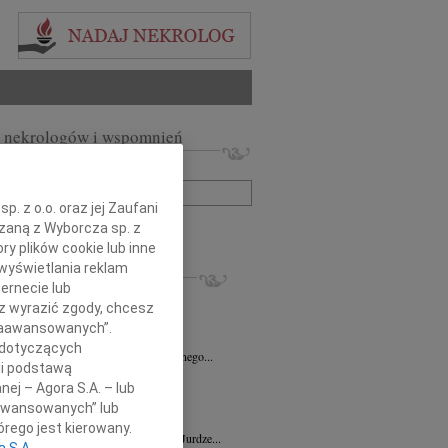
 nekrologów i wspomnień
zwisko lub numer ogłoszenia:
. z o.o. oraz jej Zaufani
+ szukanie zaawansowane
ązaną z Wyborcza sp. z
ry plików cookie lub inne
wyświetlania reklam
KROLOGI
ernecie lub
7.2026
Zielona Góra
sz wyrazić zgody, chcesz
ecie Nowak Członkowi Zarządu...
 Zaawansowanych”.
4.2026
Zielona Góra
 dotyczących
Katarzynie Hegenbarth wyrazy serdecznego...
li podstawą
n Dybowski
05.03.2026
Zielona Góra
nej – Agora S.A. – lub
dł niezmiernie wspaniały i życzliwy...
aawansowanych” lub
2.2026
Zielona Góra
rego jest kierowany.
wnemu Panu Doktorowi Szymonowi Jurdze...
a S.A.