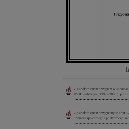
Prezyden
I
Z głębokim żalem przyjąłem wiadomość
Wielkopolskiego ( 1999 - 2005 ), prezes
Z głębokim żalem przyjęliśmy w dniu 2
działacza społecznego i politycznego, 