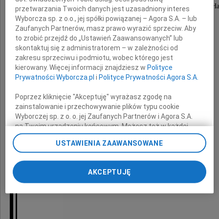
Prezesowi Przedsiębiorstwa Usług Technicznych i H
przetwarzania Twoich danych jest uzasadniony interes
FMK Spółka z o.o w Leszczach
Wyborcza sp. z o.o., jej spółki powiązanej – Agora S.A. – lub
Zaufanych Partnerów, masz prawo wyrazić sprzeciw. Aby
to zrobić przejdź do „Ustawień Zaawansowanych” lub
wyrazy szczerego współczucia i żalu
skontaktuj się z administratorem – w zależności od
z powodu śmierci
zakresu sprzeciwu i podmiotu, wobec którego jest
kierowany. Więcej informacji znajdziesz w
Polityce
Prywatności Wyborcza.pl
i
Polityce Prywatności Agora S.A.
Ojca
Poprzez kliknięcie "Akceptuję" wyrażasz zgodę na
zainstalowanie i przechowywanie plików typu cookie
Wyborczej sp. z o. o. jej Zaufanych Partnerów i Agora S.A.
na Twoim urządzeniu końcowym. Możesz też w każdej
chwili zmienić swoje preferencje dot. plików cookie,
składa
USTAWIENIA ZAAWANSOWANE
ponownie wywołując narzędzie do zarządzania Twoimi
preferencjami dot. przetwarzania danych poprzez
odnośnik „Ustawienia prywatności” w stopce serwisu i
AKCEPTUJĘ
Krzysztof Słonina
przechodząc do sekcji „Ustawienia zaawansowane”.
Zmiana ustawień plików cookie możliwa jest także za
Wójt Gminy Kije
pomocą ustawień przeglądarki.
My, nasi Zaufani Partnerzy i Agora S.A. możemy