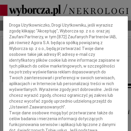
Dbamy o Twoją prywatność
Nekrologi
Odeszli
Poradnik pogrzebowy
Droga Użytkowniczko, Drogi Użytkowniku, jeśli wyrazisz
zgodę klikając "Akceptuję", Wyborcza sp. z o.o. oraz jej
Zaufani Partnerzy, w tym [
872
] Zaufanych Partnerów IAB,
jak również Agora S.A. będąca spółką powiązaną z
Wyborcza sp. z o.o., będą przetwarzać Twoje dane
IMIĘ I NAZWISKO:
osobowe takie jak adresy IP, adresy e-mail czy
identyfikatory plików cookie lub inne informacje zapisane w
Kielce
REGION:
tych plikach do celów marketingowych, w szczególności
18.12.2015
DATA EMISJI:
na potrzeby wyświetlania reklam dopasowanych do
Twoich zainteresowań i preferencji w swoich serwisach,
aplikacjach i w Internecie lub personalizacji treści w nich
wyświetlanych. Wyrażenie zgody jest dobrowolne. Jeśli nie
chcesz wyrazić zgody, chcesz ograniczyć jej zakres lub
Panu
chcesz wycofać zgodę uprzednio udzieloną przejdź do
„Ustawień Zaawansowanych”.
Zbigniewowi Kudasiewiczowi
Twoje dane osobowe mogą być przetwarzane także do
celów badania i mierzenia informacji dotyczących
funkcjonowania serwisów i aplikacji lub łączone z danymi
dot. świadczonych Tobie usług. Jeśli podstawą