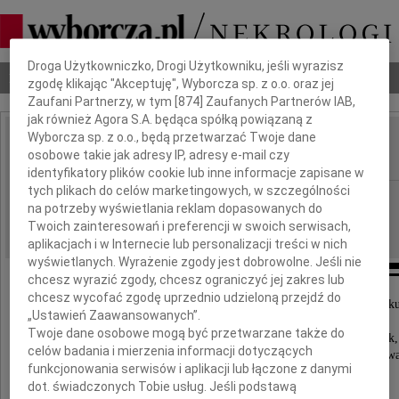
Dbamy o Twoją prywatność
Droga Użytkowniczko, Drogi Użytkowniku, jeśli wyrazisz
Nekrologi
Odeszli
Poradnik pogrzebowy
zgodę klikając "Akceptuję", Wyborcza sp. z o.o. oraz jej
Zaufani Partnerzy, w tym [
874
] Zaufanych Partnerów IAB,
jak również Agora S.A. będąca spółką powiązaną z
Wyborcza sp. z o.o., będą przetwarzać Twoje dane
Franciszek Świtalski
osobowe takie jak adresy IP, adresy e-mail czy
IMIĘ I NAZWISKO:
identyfikatory plików cookie lub inne informacje zapisane w
tych plikach do celów marketingowych, w szczególności
Poznań
REGION:
na potrzeby wyświetlania reklam dopasowanych do
17.12.2015
DATA EMISJI:
Twoich zainteresowań i preferencji w swoich serwisach,
aplikacjach i w Internecie lub personalizacji treści w nich
wyświetlanych. Wyrażenie zgody jest dobrowolne. Jeśli nie
chcesz wyrazić zgody, chcesz ograniczyć jej zakres lub
chcesz wycofać zgodę uprzednio udzieloną przejdź do
Z żalem zawiadamiamy, że 12 grudnia 2015 rok
„Ustawień Zaawansowanych”.
odszedł w wieku 91 lat
Twoje dane osobowe mogą być przetwarzane także do
nasz ukochany Mąż, Tata, Dziadek i Pradziadek,
celów badania i mierzenia informacji dotyczących
pułkownik w stanie spoczynku, nauczyciel, wychow
funkcjonowania serwisów i aplikacji lub łączone z danymi
dot. świadczonych Tobie usług. Jeśli podstawą