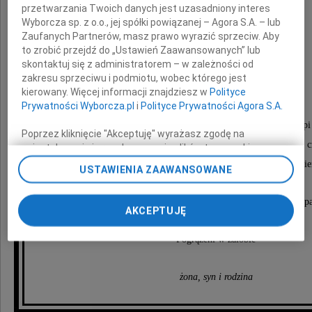
przetwarzania Twoich danych jest uzasadniony interes
Wyborcza sp. z o.o., jej spółki powiązanej – Agora S.A. – lub
Zaufanych Partnerów, masz prawo wyrazić sprzeciw. Aby
to zrobić przejdź do „Ustawień Zaawansowanych” lub
skontaktuj się z administratorem – w zależności od
Jerzy Rus
zakresu sprzeciwu i podmiotu, wobec którego jest
kierowany. Więcej informacji znajdziesz w
Polityce
Prywatności Wyborcza.pl
i
Polityce Prywatności Agora S.A.
wyprowadzenie drogiego nam Zmarłego nastąpi
Poprzez kliknięcie "Akceptuję" wyrażasz zgodę na
w dniu 18 grudnia 2015 roku o godzinie 12.00 z kaplicy 
zainstalowanie i przechowywanie plików typu cookie
Wyborczej sp. z o. o. jej Zaufanych Partnerów i Agora S.A.
do kościoła św. Franciszka w Bielsku-Białej w Wapie
USTAWIENIA ZAAWANSOWANE
na Twoim urządzeniu końcowym. Możesz też w każdej
chwili zmienić swoje preferencje dot. plików cookie,
Po mszy świętej odprowadzimy Zmarłego na cmentarz par
ponownie wywołując narzędzie do zarządzania Twoimi
AKCEPTUJĘ
preferencjami dot. przetwarzania danych poprzez
odnośnik „Ustawienia prywatności” w stopce serwisu i
Pogrążeni w żałobie
przechodząc do sekcji „Ustawienia zaawansowane”.
Zmiana ustawień plików cookie możliwa jest także za
pomocą ustawień przeglądarki.
żona, syn i rodzina
My, nasi Zaufani Partnerzy i Agora S.A. możemy