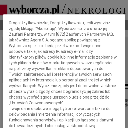
Dbamy o Twoją prywatność
Droga Użytkowniczko, Drogi Użytkowniku, jeśli wyrazisz
Nekrologi
Odeszli
Poradnik pogrzebowy
zgodę klikając "Akceptuję", Wyborcza sp. z o.o. oraz jej
Zaufani Partnerzy, w tym [
872
] Zaufanych Partnerów IAB,
jak również Agora S.A. będąca spółką powiązaną z
Wyborcza sp. z o.o., będą przetwarzać Twoje dane
Jerzy Rus
IMIĘ I NAZWISKO:
osobowe takie jak adresy IP, adresy e-mail czy
identyfikatory plików cookie lub inne informacje zapisane w
tych plikach do celów marketingowych, w szczególności
Katowice
REGION:
na potrzeby wyświetlania reklam dopasowanych do
17.12.2015
DATA EMISJI:
Twoich zainteresowań i preferencji w swoich serwisach,
aplikacjach i w Internecie lub personalizacji treści w nich
wyświetlanych. Wyrażenie zgody jest dobrowolne. Jeśli nie
chcesz wyrazić zgody, chcesz ograniczyć jej zakres lub
chcesz wycofać zgodę uprzednio udzieloną przejdź do
Pogrążeni w głębokim smutku zawiadamiamy, że dnia 15 g
„Ustawień Zaawansowanych”.
roku zmarł w wieku 61 lat nasz ukochany Mąż i Ojc
Twoje dane osobowe mogą być przetwarzane także do
celów badania i mierzenia informacji dotyczących
funkcjonowania serwisów i aplikacji lub łączone z danymi
dot. świadczonych Tobie usług. Jeśli podstawą