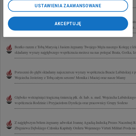
Marysi, Jasiowi i całej Rodzinie wyrazy współczucia Przyjaciele z...
USTAWIENIA ZAAWANSOWANE
10 kwietnia 2010 roku odszedł od nas tragicznie płk dr hab. n. med. Wojciech Lubiń
AKCEPTUJĘ
Ciebie cały zespół Kliniki Chorób Wewnętrznych Pneumonologii i Alergologii oraz..
Beatko razem z Tobą Marysią i Jasiem żegnamy Twojego Męża naszego Kolegę z kli
składamy wyrazy najgłębszego współczucia możesz na nas polegać Beata, Gośka, Iza,
Poruszeni do głębi składamy najszczersze wyrazy współczucia Beacie Lubińskiej z 
Wojciecha Jesteśmy z Tobą całym sercem! Monika i Maciej oraz nasze Mamy
Głęboko wstrząśnięci tragiczną śmiercią płk. dr. hab. n. med. Wojciecha Lubińskie
współczucia Rodzinie i Przyjaciołom Dyrekcja oraz pracownicy Grupy Sodexo
Z najgłębszym bólem żegnamy adwokat Joannę Agacką-Indecką Prezes Naczelnej R
Zbigniewa Dębskiego Członka Kapituły Orderu Wojennego Virtuti Militari Posła na 