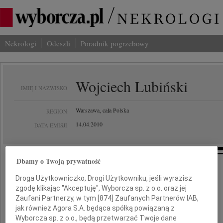
Nekrologi
Odeszli
Poradnik pogrzebowy
Wojciech Lubiński
IMIĘ I NAZWISKO:
Warszawa, cała Polska
REGION:
14.04.2010
DATA EMISJI:
Dbamy o Twoją prywatność
Droga Użytkowniczko, Drogi Użytkowniku, jeśli wyrazisz
Wyrazy najgłębszego współczucia
zgodę klikając "Akceptuję", Wyborcza sp. z o.o. oraz jej
Zaufani Partnerzy, w tym [
874
] Zaufanych Partnerów IAB,
jak również Agora S.A. będąca spółką powiązaną z
Rodzinie i Bliskim
Wyborcza sp. z o.o., będą przetwarzać Twoje dane