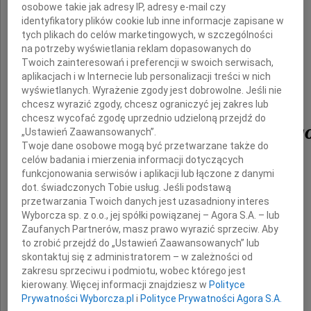
osobowe takie jak adresy IP, adresy e-mail czy
identyfikatory plików cookie lub inne informacje zapisane w
tragicznie zmarłego
tych plikach do celów marketingowych, w szczególności
na potrzeby wyświetlania reklam dopasowanych do
Twoich zainteresowań i preferencji w swoich serwisach,
aplikacjach i w Internecie lub personalizacji treści w nich
płk. dr. hab.
wyświetlanych. Wyrażenie zgody jest dobrowolne. Jeśli nie
chcesz wyrazić zgody, chcesz ograniczyć jej zakres lub
chcesz wycofać zgodę uprzednio udzieloną przejdź do
Wojciecha Lubińskieg
„Ustawień Zaawansowanych”.
Twoje dane osobowe mogą być przetwarzane także do
celów badania i mierzenia informacji dotyczących
funkcjonowania serwisów i aplikacji lub łączone z danymi
dot. świadczonych Tobie usług. Jeśli podstawą
przetwarzania Twoich danych jest uzasadniony interes
Wyborcza sp. z o.o., jej spółki powiązanej – Agora S.A. – lub
Zaufanych Partnerów, masz prawo wyrazić sprzeciw. Aby
to zrobić przejdź do „Ustawień Zaawansowanych” lub
skontaktuj się z administratorem – w zależności od
zakresu sprzeciwu i podmiotu, wobec którego jest
kierowany. Więcej informacji znajdziesz w
Polityce
składają
Prywatności Wyborcza.pl
i
Polityce Prywatności Agora S.A.