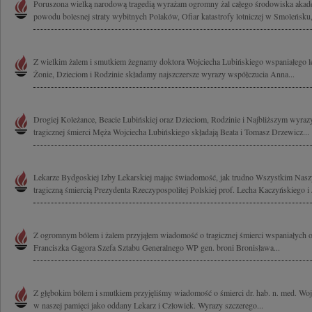
Poruszona wielką narodową tragedią wyrażam ogromny żal całego środowiska akad
powodu bolesnej straty wybitnych Polaków, Ofiar katastrofy lotniczej w Smoleńsku,
Z wielkim żalem i smutkiem żegnamy doktora Wojciecha Lubińskiego wspaniałego le
Żonie, Dzieciom i Rodzinie składamy najszczersze wyrazy współczucia Anna...
Drogiej Koleżance, Beacie Lubińskiej oraz Dzieciom, Rodzinie i Najbliższym wyraz
tragicznej śmierci Męża Wojciecha Lubińskiego składają Beata i Tomasz Drzewicz...
Lekarze Bydgoskiej Izby Lekarskiej mając świadomość, jak trudno Wszystkim Nas
tragiczną śmiercią Prezydenta Rzeczypospolitej Polskiej prof. Lecha Kaczyńskiego i 
Z ogromnym bólem i żalem przyjąłem wiadomość o tragicznej śmierci wspaniałych 
Franciszka Gągora Szefa Sztabu Generalnego WP gen. broni Bronisława...
Z głębokim bólem i smutkiem przyjęliśmy wiadomość o śmierci dr. hab. n. med. Woj
w naszej pamięci jako oddany Lekarz i Człowiek. Wyrazy szczerego...