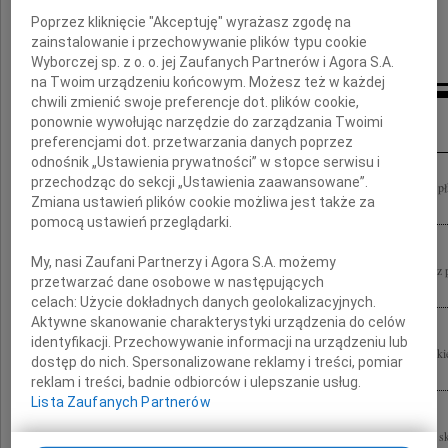
Poprzez kliknięcie "Akceptuję" wyrażasz zgodę na
pracownicy Boehringer Ingelheim w Polsce
zainstalowanie i przechowywanie plików typu cookie
Wyborczej sp. z o. o. jej Zaufanych Partnerów i Agora S.A.
na Twoim urządzeniu końcowym. Możesz też w każdej
chwili zmienić swoje preferencje dot. plików cookie,
Inne kondolencje
ponownie wywołując narzędzie do zarządzania Twoimi
preferencjami dot. przetwarzania danych poprzez
odnośnik „Ustawienia prywatności” w stopce serwisu i
przechodząc do sekcji „Ustawienia zaawansowane”.
Łączymy się w bólu i składamy wyrazy współczucia Rodzinie tragicznie zmarłego płk
Zmiana ustawień plików cookie możliwa jest także za
Lubińskiego Kierownictwo i pracownicy Szpitalnego Oddziału Ratunkowego...
pomocą ustawień przeglądarki.
My, nasi Zaufani Partnerzy i Agora S.A. możemy
Poruszeni do głębi, składamy najszczersze wyrazy współczucia Beacie Lubińskiej z
przetwarzać dane osobowe w następujących
Wojciecha Jesteśmy z Tobą całym sercem! Monika i Maciej oraz nasze mamy
celach:
Użycie dokładnych danych geolokalizacyjnych.
Aktywne skanowanie charakterystyki urządzenia do celów
identyfikacji. Przechowywanie informacji na urządzeniu lub
Porażeni nagłym odejściem naszego Kolegi płk. dr. hab. n. med. Wojciecha Lubińsk
dostęp do nich. Spersonalizowane reklamy i treści, pomiar
bólu i współczucia Żonie, Dzieciom, Rodzinie Wojtku straciliśmy Kolegę,...
reklam i treści, badnie odbiorców i ulepszanie usług.
Lista Zaufanych Partnerów
Pogrążeni do głębi tragiczną śmiercią płk. dra hab. n. med. Wojciecha Lubińskiego 