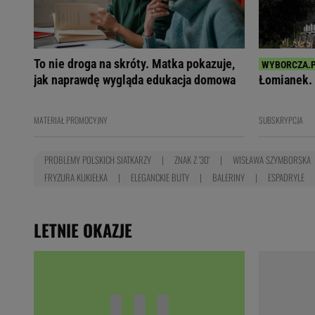
To nie droga na skróty. Matka pokazuje,
jak naprawdę wygląda edukacja domowa
Łomianek. 
MATERIAŁ PROMOCYJNY
SUBSKRYPCJA
PROBLEMY POLSKICH SIATKARZY
ZNAK Z '30'
WISŁAWA SZYMBORSKA
FRYZURA KUKIEŁKA
ELEGANCKIE BUTY
BALERINY
ESPADRYLE
LETNIE OKAZJE