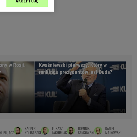
AKCEPTUJĘ
l sp. z o.o., jej
Zielona Góra
ić swoje preferencje
arzania danych poprzez
MAGAZYNY
ych”. Zmiana ustawień
syny
Kuchnia
a
Wysokie Obcasy
ach:
y
 celów identyfikacji.
omiar reklam i treści,
rynarka
ony w Rosji.
Kwaśniewski pierwszy. Który w
y
rankingu prezydentów jest Duda?
enka za 29zł
zula
 wide
y
to
kim obcasie
KACPER
ŁUKASZ
DOMINIK
DANIEL
I-BUJACZ
KOLIBABSKI
JACHIMIAK
SENKOWSKI
MAIKOWSKI