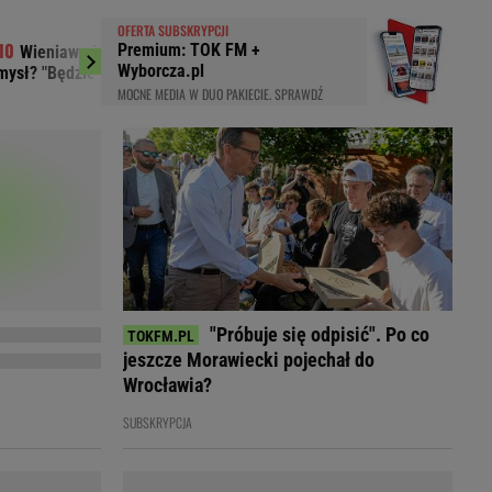
LED
OFERTA SUBSKRYPCJI
Premium: TOK FM +
Wieniawa jako jurorka "TzG" to dobry
Media: Nie żyj
Wyborcza.pl
mysł? "Będzie musiała być uważna"
Lionela Messiego
MOCNE MEDIA W DUO PAKIECIE. SPRAWDŹ
"Próbuje się odpisić". Po co
jeszcze Morawiecki pojechał do
Wrocławia?
du
Rodzina
SUBSKRYPCJA
łodnych
Wakacje
Sennik