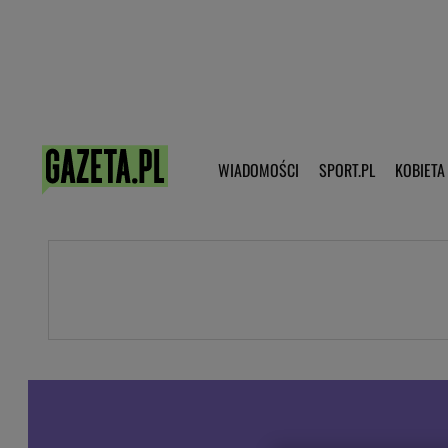
Poczta - Logowanie
Pobierz 
WIADOMOŚCI
SPORT.PL
KOBIETA
DZIECKO
KOBIETA
KULTURA
NEX
WIADOMOŚCI
SPORT
G.PL
Skoki narciarskie
Haps.pl
Ekstraklasa
Wiadomości ze świata
Bundesliga
Sport wiadomości
Liga Mistrzów
Horoskop
Liga Europy
Papież Franiszek
Koszykówka