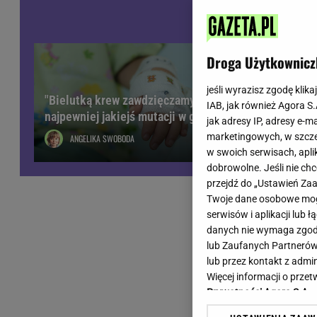
Wiadomości z Polski
Tenis
Plotki na topie
Sporty Walki
Niedziela handlowa
Siatkówka
Droga Użytkownicz
Informacje na bieżąco
PlusLiga
Metro Warszawa
Lekkoatletyka
jeśli wyrazisz zgodę klika
"Bielutką krew zawdzięczamy
IAB, jak również Agora S
Duży Format
Kolarstwo
najpewniej jakiejś mutacji w genach"
jak adresy IP, adresy e-m
Pogoda Warszawa
Bieganie
marketingowych, w szcze
ANGELIKA SWOBODA
Pogoda Kraków
Trening - ćwiczenia
w swoich serwisach, aplik
Pogoda Gdańsk
Ćwiczenia
dobrowolne. Jeśli nie ch
Pogoda Poznań
Dieta - Odżywianie
przejdź do „Ustawień Z
Twoje dane osobowe mogą
Pogoda Wrocław
Jak schudnąć?
serwisów i aplikacji lub
Gazeta na X
Sport - Fitness
danych nie wymaga zgody 
Fitness
lub Zaufanych Partnerów
F1 - Formuła 1
lub przez kontakt z admi
Więcej informacji o prz
Prywatności Agora S.A.