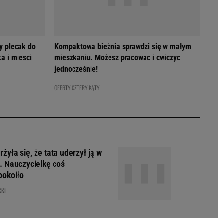
y plecak do
Kompaktowa bieżnia sprawdzi się w małym
a i mieści
mieszkaniu. Możesz pracować i ćwiczyć
jednocześnie!
OFERTY CZTERY KĄTY
żyła się, że tata uderzył ją w
. Nauczycielkę coś
pokoiło
CKI