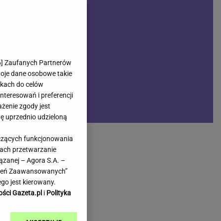
rmienia
Gliwice
Kielce
hodowe
Kraków
Lublin
Łódź
6
] Zaufanych Partnerów
woje dane osobowe takie
Olsztyn
likach do celów
Opole
teresowań i preferencji
e
Płock
ażenie zgody jest
we
Poznań
dę uprzednio udzieloną
Radom
yczących funkcjonowania
Rzeszów
kach przetwarzanie
inowe
Sosnowiec
ązanej – Agora S.A. –
inowe
Szczecin
awień Zaawansowanych”
Melo Radio
Toruń
go jest kierowany.
Trójmiasto
ości Gazeta.pl
i
Polityka
Warszawa
Wrocław