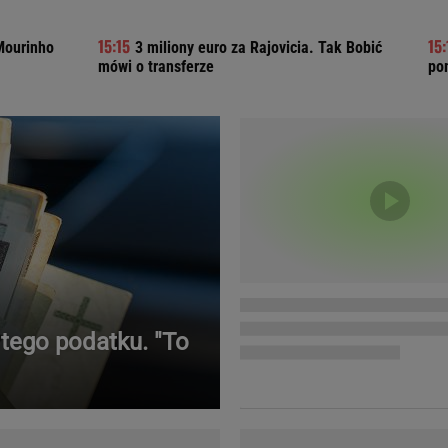
Telewizor LG O
Mourinho
3 miliony euro za Rajovicia. Tak Bobić
mówi o transferze
po
tego podatku. "To
Doda
Kalkulator Poro
Magda Gessler
Kalendarz dni p
Agnieszka Woźniak-Starak
Kalendarz ciąży