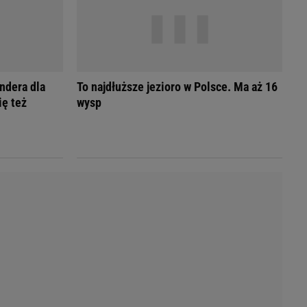
Przetargi
Licytacje komornicze
Komputery Forum
Alkomat online
Kalkulator opłacalności LPG
ndera dla
To najdłuższe jezioro w Polsce. Ma aż 16
Przelicznik cm na cale i stopy
ię też
wysp
Kalkulator momentu obrotowego
Kalkulator mocy
Kalkulator zużycia paliwa
Kalkulator rozmiaru opon
Przelicznik mile na kilometry