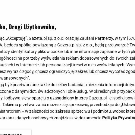
Meghan Markle
Krzesełka do ka
ALE TEŻ Z MIŁOŚCIĄ
Magda Gessler
Łóżka dla dzieci
Barbara Kurdej-Szatan
Foteliki samoc
ko, Drogi Użytkowniku,
Księżna Kate
Przepisy
Porady
Jak zrobić?
jąc „Akceptuję”, Gazeta.pl sp. z o.o. oraz jej Zaufani Partnerzy, w tym [
67
.A. będąca spółką powiązaną z Gazeta.pl sp. z o.o., będą przetwarzać T
Na czasie
Grzyby
ail czy identyfikatory plików cookie lub inne informacje zapisane w tych p
Memy
Koronawirus
gólności na potrzeby wyświetlania reklam dopasowanych do Twoich zain
Radio Zet
Porady - Zdrowi
acjach i w Internecie lub personalizacji treści w nich wyświetlanych. Wyr
Radio Pogoda
Sukienki jeanso
cesz wyrazić zgody, chcesz ograniczyć jej zakres lub chcesz wycofać zgo
Radio internetowe
Torebki worki
aawansowanych”.
 być przetwarzane także do celów badania i mierzenia informacji dot
Rock Radio
Życzenia
 łączone z danymi dot. świadczonych Tobie usług. W określonych przypad
Złote Przeboje
Życzenia urodz
i odbywa się w oparciu o uzasadniony interes Gazeta.pl, jej spółki powi
Chillizet - radio internetowe
Życzenia imien
. Takiemu przetwarzaniu możesz się sprzeciwić, przechodząc do „Ust
Podcasty
Newsy, plotki - 
nistratorem – w zależności od zakresu sprzeciwu i podmiotu, wobec które
E-booki - Audiobooki
Lifestyle
etwarzaniu danych osobowych znajdziesz w dokumencie
Polityka Prywatn
Planeta.pl
Co obejrzeć