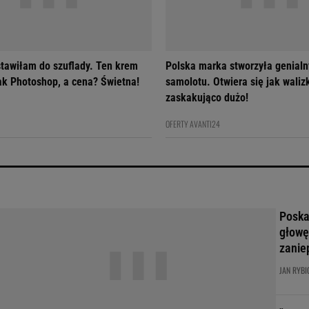
tawiłam do szuflady. Ten krem
Polska marka stworzyła genialn
jak Photoshop, a cena? Świetna!
samolotu. Otwiera się jak walizk
zaskakująco dużo!
OFERTY AVANTI24
Poskar
głowę
zanie
JAN RYBI