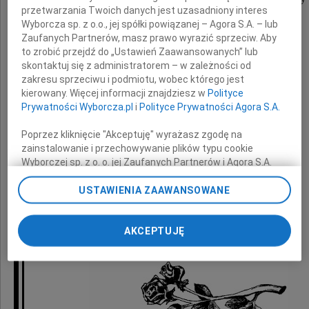
przetwarzania Twoich danych jest uzasadniony interes
z powodu śmierci
Wyborcza sp. z o.o., jej spółki powiązanej – Agora S.A. – lub
Zaufanych Partnerów, masz prawo wyrazić sprzeciw. Aby
to zrobić przejdź do „Ustawień Zaawansowanych” lub
Mamy
skontaktuj się z administratorem – w zależności od
zakresu sprzeciwu i podmiotu, wobec którego jest
kierowany. Więcej informacji znajdziesz w
Polityce
Prywatności Wyborcza.pl
i
Polityce Prywatności Agora S.A.
Poprzez kliknięcie "Akceptuję" wyrażasz zgodę na
zainstalowanie i przechowywanie plików typu cookie
składają
Wyborczej sp. z o. o. jej Zaufanych Partnerów i Agora S.A.
na Twoim urządzeniu końcowym. Możesz też w każdej
chwili zmienić swoje preferencje dot. plików cookie,
USTAWIENIA ZAAWANSOWANE
Burmistrz oraz pracownicy
ponownie wywołując narzędzie do zarządzania Twoimi
preferencjami dot. przetwarzania danych poprzez
Urzędu Miasta i Gminy Witnica
AKCEPTUJĘ
odnośnik „Ustawienia prywatności” w stopce serwisu i
przechodząc do sekcji „Ustawienia zaawansowane”.
Zmiana ustawień plików cookie możliwa jest także za
pomocą ustawień przeglądarki.
My, nasi Zaufani Partnerzy i Agora S.A. możemy