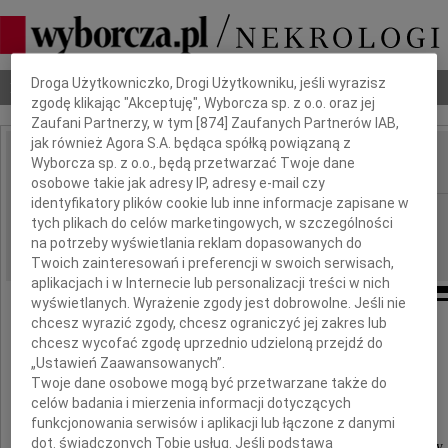
Dbamy o Twoją prywatność
Droga Użytkowniczko, Drogi Użytkowniku, jeśli wyrazisz
Nekrologi
Odeszli
Poradnik pogrzebowy
zgodę klikając "Akceptuję", Wyborcza sp. z o.o. oraz jej
Zaufani Partnerzy, w tym [
874
] Zaufanych Partnerów IAB,
jak również Agora S.A. będąca spółką powiązaną z
Wyborcza sp. z o.o., będą przetwarzać Twoje dane
IMIĘ I NAZWISKO:
osobowe takie jak adresy IP, adresy e-mail czy
identyfikatory plików cookie lub inne informacje zapisane w
Zielona Góra
REGION:
tych plikach do celów marketingowych, w szczególności
09.12.2015
DATA EMISJI:
na potrzeby wyświetlania reklam dopasowanych do
Twoich zainteresowań i preferencji w swoich serwisach,
aplikacjach i w Internecie lub personalizacji treści w nich
wyświetlanych. Wyrażenie zgody jest dobrowolne. Jeśli nie
chcesz wyrazić zgody, chcesz ograniczyć jej zakres lub
chcesz wycofać zgodę uprzednio udzieloną przejdź do
Pani
„Ustawień Zaawansowanych”.
Twoje dane osobowe mogą być przetwarzane także do
Wandzie Towarnickiej
celów badania i mierzenia informacji dotyczących
funkcjonowania serwisów i aplikacji lub łączone z danymi
dot. świadczonych Tobie usług. Jeśli podstawą
wyrazy głębokiego współczucia i słowa otuchy