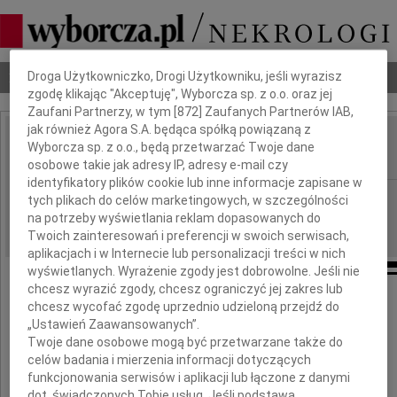
Dbamy o Twoją prywatność
Nekrologi
Odeszli
Poradnik pogrzebowy
Droga Użytkowniczko, Drogi Użytkowniku, jeśli wyrazisz
zgodę klikając "Akceptuję", Wyborcza sp. z o.o. oraz jej
Zaufani Partnerzy, w tym [
872
] Zaufanych Partnerów IAB,
jak również Agora S.A. będąca spółką powiązaną z
Bogusław Nowak
Wyborcza sp. z o.o., będą przetwarzać Twoje dane
IMIĘ I NAZWISKO:
osobowe takie jak adresy IP, adresy e-mail czy
identyfikatory plików cookie lub inne informacje zapisane w
Kielce
REGION:
tych plikach do celów marketingowych, w szczególności
na potrzeby wyświetlania reklam dopasowanych do
02.12.2015
DATA EMISJI:
Twoich zainteresowań i preferencji w swoich serwisach,
aplikacjach i w Internecie lub personalizacji treści w nich
wyświetlanych. Wyrażenie zgody jest dobrowolne. Jeśli nie
chcesz wyrazić zgody, chcesz ograniczyć jej zakres lub
chcesz wycofać zgodę uprzednio udzieloną przejdź do
Rodzinie
„Ustawień Zaawansowanych”.
Twoje dane osobowe mogą być przetwarzane także do
celów badania i mierzenia informacji dotyczących
funkcjonowania serwisów i aplikacji lub łączone z danymi
wyrazy głębokiego współczucia
dot. świadczonych Tobie usług. Jeśli podstawą