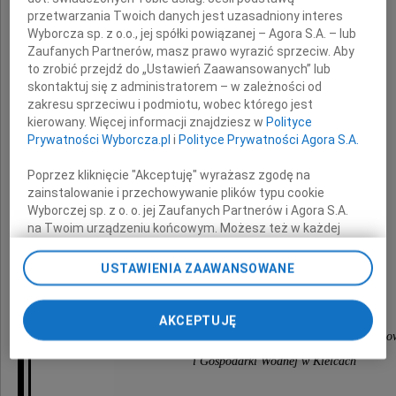
z powodu śmierci
przetwarzania Twoich danych jest uzasadniony interes
Wyborcza sp. z o.o., jej spółki powiązanej – Agora S.A. – lub
Zaufanych Partnerów, masz prawo wyrazić sprzeciw. Aby
Pana
to zrobić przejdź do „Ustawień Zaawansowanych” lub
skontaktuj się z administratorem – w zależności od
Bogusława Nowaka
zakresu sprzeciwu i podmiotu, wobec którego jest
kierowany. Więcej informacji znajdziesz w
Polityce
Prywatności Wyborcza.pl
i
Polityce Prywatności Agora S.A.
Wójta Gminy Mirzec
Poprzez kliknięcie "Akceptuję" wyrażasz zgodę na
zainstalowanie i przechowywanie plików typu cookie
Wyborczej sp. z o. o. jej Zaufanych Partnerów i Agora S.A.
na Twoim urządzeniu końcowym. Możesz też w każdej
składają
chwili zmienić swoje preferencje dot. plików cookie,
ponownie wywołując narzędzie do zarządzania Twoimi
USTAWIENIA ZAAWANSOWANE
preferencjami dot. przetwarzania danych poprzez
Rada Nadzorcza, Zarząd
odnośnik „Ustawienia prywatności” w stopce serwisu i
oraz
przechodząc do sekcji „Ustawienia zaawansowane”.
AKCEPTUJĘ
Zmiana ustawień plików cookie możliwa jest także za
pracownicy Wojewódzkiego Funduszu Ochrony Środo
pomocą ustawień przeglądarki.
i Gospodarki Wodnej w Kielcach
My, nasi Zaufani Partnerzy i Agora S.A. możemy