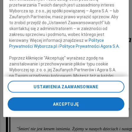
przetwarzania Twoich danych jest uzasadniony interes
Wyborcza sp. z o.o., jej spółki powiązanej – Agora S.A. – lub
Zaufanych Partnerów, masz prawo wyrazić sprzeciw. Aby
to zrobić przejdź do „Ustawień Zaawansowanych” lub
skontaktuj się z administratorem – w zależności od
zakresu sprzeciwu i podmiotu, wobec którego jest
Izabella Maria Teresa
kierowany. Więcej informacji znajdziesz w
Polityce
Prywatności Wyborcza.pl
i
Polityce Prywatności Agora S.A.
Zglinicka - Hertig
Poprzez kliknięcie "Akceptuję" wyrażasz zgodę na
zainstalowanie i przechowywanie plików typu cookie
Wyborczej sp. z o. o. jej Zaufanych Partnerów i Agora S.A.
z domu Tołwińska
na Twoim urządzeniu końcowym. Możesz też w każdej
chwili zmienić swoje preferencje dot. plików cookie,
USTAWIENIA ZAAWANSOWANE
ponownie wywołując narzędzie do zarządzania Twoimi
preferencjami dot. przetwarzania danych poprzez
pogrążona w smutku i głębokim żalu
odnośnik „Ustawienia prywatności” w stopce serwisu i
AKCEPTUJĘ
przechodząc do sekcji „Ustawienia zaawansowane”.
Anna Tołwińska - Czernecka z Mężem i Córką
Zmiana ustawień plików cookie możliwa jest także za
pomocą ustawień przeglądarki.
My, nasi Zaufani Partnerzy i Agora S.A. możemy
"Śmierć nie jest kresem istnienia. Żyjemy w naszych dzieciach i nastę