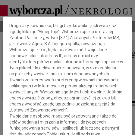
Dbamy o Twoją prywatność
Nekrologi
Odeszli
Poradnik pogrzebowy
Droga Użytkowniczko, Drogi Użytkowniku, jeśli wyrazisz
zgodę klikając "Akceptuję", Wyborcza sp. z o.o. oraz jej
Zaufani Partnerzy, w tym [
874
] Zaufanych Partnerów IAB,
jak również Agora S.A. będąca spółką powiązaną z
Izabella Maria Teresa Zg
Wyborcza sp. z o.o., będą przetwarzać Twoje dane
IMIĘ I NAZWISKO:
osobowe takie jak adresy IP, adresy e-mail czy
Hertig
identyfikatory plików cookie lub inne informacje zapisane w
tych plikach do celów marketingowych, w szczególności
na potrzeby wyświetlania reklam dopasowanych do
Poznań
REGION:
Twoich zainteresowań i preferencji w swoich serwisach,
aplikacjach i w Internecie lub personalizacji treści w nich
28.11.2015
DATA EMISJI:
wyświetlanych. Wyrażenie zgody jest dobrowolne. Jeśli nie
chcesz wyrazić zgody, chcesz ograniczyć jej zakres lub
chcesz wycofać zgodę uprzednio udzieloną przejdź do
„Ustawień Zaawansowanych”.
26 listopada 2015 roku
Twoje dane osobowe mogą być przetwarzane także do
opatrzona Sakramentami Świętymi
celów badania i mierzenia informacji dotyczących
odeszła nasza Babcia i Prababcia
funkcjonowania serwisów i aplikacji lub łączone z danymi
dot. świadczonych Tobie usług. Jeśli podstawą