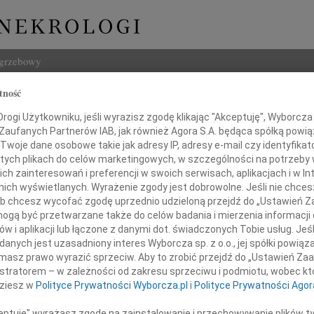
ogrzebowy
tność
Szukaj
Pazdanowska
ogi Użytkowniku, jeśli wyrazisz zgodę klikając "Akceptuję", Wyborcza sp
Imię i na
 Zaufanych Partnerów IAB, jak również Agora S.A. będąca spółką powi
Twoje dane osobowe takie jak adresy IP, adresy e-mail czy identyfikato
 tych plikach do celów marketingowych, w szczególności na potrzeby 
 zainteresowań i preferencji w swoich serwisach, aplikacjach i w Int
w nich wyświetlanych. Wyrażenie zgody jest dobrowolne. Jeśli nie chce
INNE NE
 lub chcesz wycofać zgodę uprzednio udzieloną przejdź do „Ustawień
Jerzy
gą być przetwarzane także do celów badania i mierzenia informacji
W dni
w i aplikacji lub łączone z danymi dot. świadczonych Tobie usług. Jeś
Kryst
uleczalnej chorobie, pełnej bólu i cierpienia,
nych jest uzasadniony interes Wyborcza sp. z o.o., jej spółki powiąza
Z żal
rzona świętymi sakramentami,
masz prawo wyrazić sprzeciw. Aby to zrobić przejdź do „Ustawień Z
Ewa W
rześnia 2009 roku, przeżywszy 77 lat
istratorem – w zależności od zakresu sprzeciwu i podmiotu, wobec któ
W dni
dziesz w
Polityce Prywatności Wyborcza.pl
i
Polityce Prywatności Agor
Małgo
Z wie
ceptuję" wyrażasz zgodę na zainstalowanie i przechowywanie plików t