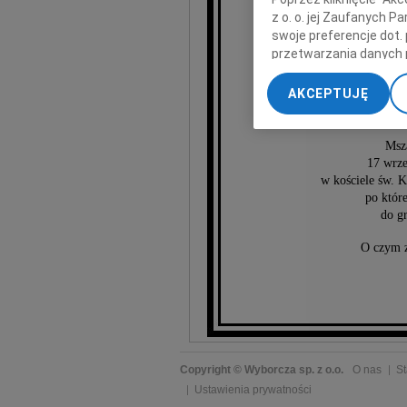
z o. o. jej Zaufanych 
swoje preferencje dot.
Mar
przetwarzania danych 
„Ustawienia zaawansow
AKCEPTUJĘ
My, nasi Zaufani Part
dokładnych danych geol
Przechowywanie informa
Msza
treści, badnie odbiorcó
17 wrze
w kościele św. 
po któr
do g
O czym z
Copyright © Wyborcza sp. z o.o.
O nas
St
Ustawienia prywatności