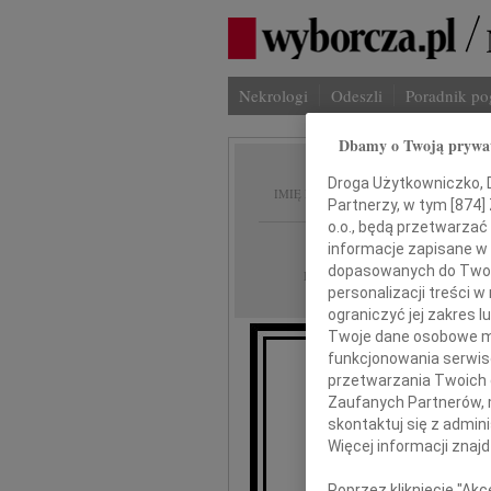
Nekrologi
Odeszli
Poradnik p
Dbamy o Twoją prywa
Maria 
Droga Użytkowniczko, Dr
IMIĘ I NAZWISKO:
Partnerzy, w tym [
874
]
o.o., będą przetwarzać 
Warszawa
REGION:
informacje zapisane w
dopasowanych do Twoich
16.09.2009
DATA EMISJI:
personalizacji treści 
ograniczyć jej zakres
Twoje dane osobowe mo
funkcjonowania serwisó
Po wieloletniej nie
przetwarzania Twoich da
opat
Zaufanych Partnerów, 
zmarła 10 w
skontaktuj się z admin
Więcej informacji znaj
Poprzez kliknięcie "Ak