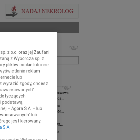
 nekrologów i wspomnień
. z o.o. oraz jej Zaufani
zwisko lub numer ogłoszenia:
ązaną z Wyborcza sp. z
ry plików cookie lub inne
wyświetlania reklam
+ szukanie zaawansowane
ernecie lub
sz wyrazić zgody, chcesz
KROLOGI
 Zaawansowanych”.
 Downarowicz
wiek: 94
07.08.2026
Warszawa
 dotyczących
u 1 sierpnia 2026 roku zmarł w wieku 94...
li podstawą
yna Czerny-Latek
07.08.2026
Warszawa
nej – Agora S.A. – lub
em zawiadamiamy, że dnia 3 sierpnia 2026...
aawansowanych” lub
olińska-Witort
07.08.2026
Warszawa
rego jest kierowany.
u 31 lipca 2026 roku zmarła w wieku 78...
a S.A.
rzata Kościelska
07.08.2026
Warszawa
lkim bólem zawiadamiamy, że 3...
ypu cookie Wyborczej sp.