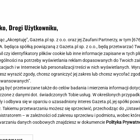
Meghan Markle
Krzesełka do ka
KURY NAWET ZA KILKA TYSIĘCY
Magda Gessler
Łóżka dla dzieci
Barbara Kurdej-Szatan
Foteliki samoc
ko, Drogi Użytkowniku,
Księżna Kate
Przepisy
Porady
Jak zrobić?
jąc „Akceptuję”, Gazeta.pl sp. z o.o. oraz jej Zaufani Partnerzy, w tym [
67
.A. będąca spółką powiązaną z Gazeta.pl sp. z o.o., będą przetwarzać T
Na czasie
Grzyby
ail czy identyfikatory plików cookie lub inne informacje zapisane w tych p
Memy
Koronawirus
gólności na potrzeby wyświetlania reklam dopasowanych do Twoich zain
Radio Zet
Porady - Zdrowi
acjach i w Internecie lub personalizacji treści w nich wyświetlanych. Wyr
Radio Pogoda
Sukienki jeanso
cesz wyrazić zgody, chcesz ograniczyć jej zakres lub chcesz wycofać zgo
Radio internetowe
Torebki worki
aawansowanych”.
 być przetwarzane także do celów badania i mierzenia informacji dot
Rock Radio
Życzenia
 łączone z danymi dot. świadczonych Tobie usług. W określonych przypad
Złote Przeboje
Życzenia urodz
i odbywa się w oparciu o uzasadniony interes Gazeta.pl, jej spółki powi
Chillizet - radio internetowe
Życzenia imien
. Takiemu przetwarzaniu możesz się sprzeciwić, przechodząc do „Ust
Podcasty
Newsy, plotki - 
nistratorem – w zależności od zakresu sprzeciwu i podmiotu, wobec które
E-booki - Audiobooki
Lifestyle
etwarzaniu danych osobowych znajdziesz w dokumencie
Polityka Prywatn
Planeta.pl
Co obejrzeć