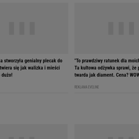
a stworzyła genialny plecak do
"To prawdziwy ratunek dla moic
wiera się jak walizka i mieści
Ta kultowa odżywka sprawi, że 
 dużo!
twarda jak diament. Cena? WO
REKLAMA EVELINE