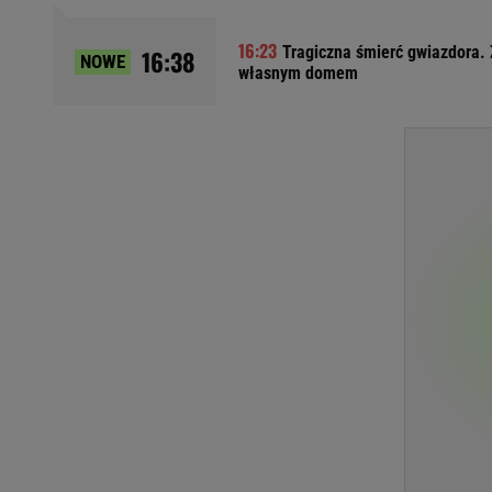
Ładowanie samochodu elektrycznego
Tragiczna śmierć gwiazdora. 
Filtr cząstek stałych
16:38
NOWE
własnym domem
Brzydki zapach w samochodzie
Numer Vin
Ogłoszenia motoryzacyjne
Waluty
Komunikaty
Opel Meriva
Toyota Auris
Toyota Avensis
Jeep Grand Cherokee
POPULARNE TEMATY
Liga Mistrzów
Legia Warszawa
Liga Europy
Paszport Covidowy
Piłka Nożna
Wczasy w górach