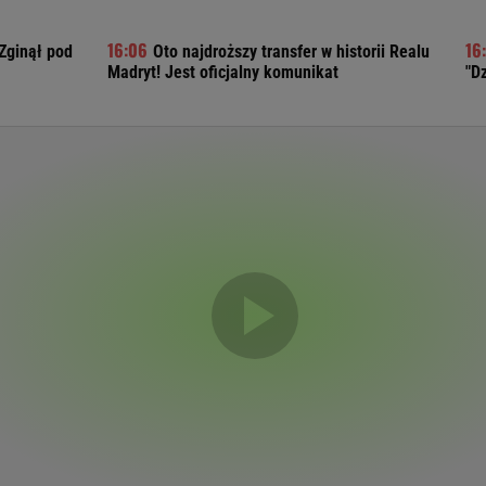
Telewizor LG O
Zginął pod
Oto najdroższy transfer w historii Realu
Madryt! Jest oficjalny komunikat
"D
Doda
Kalkulator Poro
Magda Gessler
Kalendarz dni p
Agnieszka Woźniak-Starak
Kalendarz ciąży