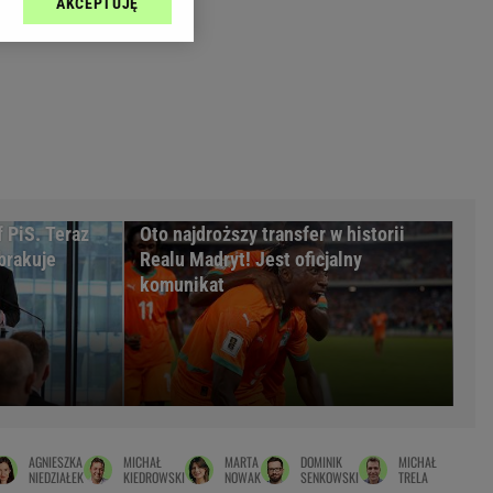
AKCEPTUJĘ
l sp. z o.o., jej
Zielona Góra
ić swoje preferencje
arzania danych poprzez
MAGAZYNY
ych”. Zmiana ustawień
syny
Kuchnia
a
Wysokie Obcasy
ach:
y
 celów identyfikacji.
omiar reklam i treści,
rynarka
f PiS. Teraz
Oto najdroższy transfer w historii
brakuje
Realu Madryt! Jest oficjalny
enka za 29zł
komunikat
zula
 wide
y
to
kim obcasie
AGNIESZKA
MICHAŁ
MARTA
DOMINIK
MICHAŁ
NIEDZIAŁEK
KIEDROWSKI
NOWAK
SENKOWSKI
TRELA