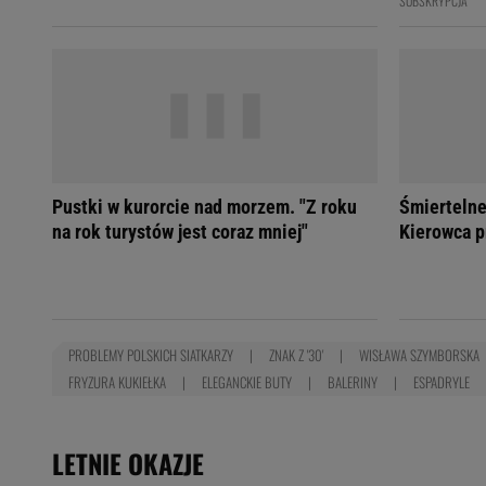
SUBSKRYPCJA
Pustki w kurorcie nad morzem. "Z roku
Śmiertelne
na rok turystów jest coraz mniej"
Kierowca p
PROBLEMY POLSKICH SIATKARZY
ZNAK Z '30'
WISŁAWA SZYMBORSKA
FRYZURA KUKIEŁKA
ELEGANCKIE BUTY
BALERINY
ESPADRYLE
LETNIE OKAZJE