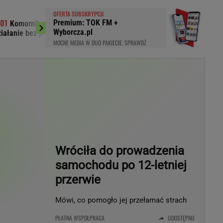
LED
OFERTA SUBSKRYPCJI
Premium: TOK FM +
Komornik zajął konto szpitala.
Książulo zapła
Wyborcza.pl
ziałanie bez precedensu"
"To nie jest dla Pola
MOCNE MEDIA W DUO PAKIECIE. SPRAWDŹ
Wróciła do prowadzenia
samochodu po 12-letniej
przerwie
du
Rodzina
łodnych
Wakacje
Mówi, co pomogło jej przełamać strach
Sennik
PŁATNA WSPÓŁPRACA
UDOSTĘPNIJ