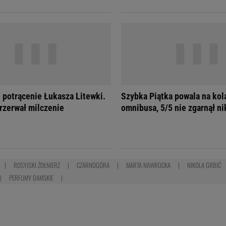
 potrącenie Łukasza Litewki.
Szybka Piątka powala na kola
rzerwał milczenie
omnibusa, 5/5 nie zgarnął ni
ROSYJSKI ŻOŁNIERZ
CZARNOGÓRA
MARTA NAWROCKA
NIKOLA GRBIĆ
PERFUMY DAMSKIE