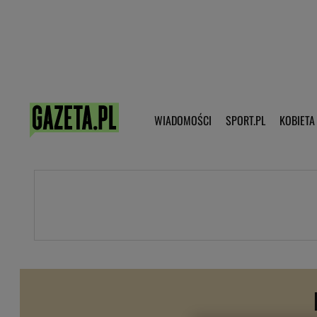
Poczta - Logowanie
Pobierz 
WIADOMOŚCI
SPORT.PL
KOBIETA
DZIECKO
KOBIETA
KULTURA
NEX
WIADOMOŚCI
SPORT
G.PL
Skoki narciarskie
Haps.pl
Ekstraklasa
Wiadomości ze świata
Bundesliga
Sport wiadomości
Liga Mistrzów
Horoskop
Liga Europy
Papież Franiszek
Koszykówka