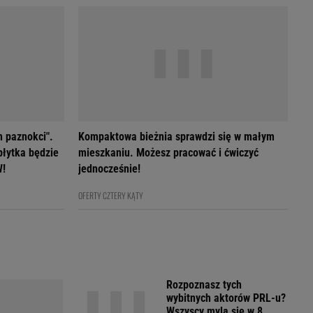
h paznokci".
Kompaktowa bieżnia sprawdzi się w małym
płytka będzie
mieszkaniu. Możesz pracować i ćwiczyć
W!
jednocześnie!
OFERTY CZTERY KĄTY
Rozpoznasz tych
wybitnych aktorów PRL-u?
Wszyscy mylą się w 8.