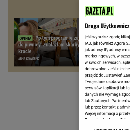
Wiadomości z Polski
Tenis
Plotki na topie
Sporty Walki
Niedziela handlowa
Siatkówka
Droga Użytkownicz
Informacje na bieżąco
PlusLiga
Metro Warszawa
Lekkoatletyka
jeśli wyrazisz zgodę klika
Po tym programie zajrzałam
IAB, jak również Agora S
do piwnicy. Znalazłam skarby warte
Duży Format
Kolarstwo
jak adresy IP, adresy e-m
krocie
Pogoda Warszawa
Bieganie
marketingowych, w szcze
ANNA GOWOREK
Pogoda Kraków
Trening - ćwiczenia
w swoich serwisach, aplik
Pogoda Gdańsk
Ćwiczenia
dobrowolne. Jeśli nie ch
Pogoda Poznań
Dieta - Odżywianie
przejdź do „Ustawień Z
Twoje dane osobowe mogą
Pogoda Wrocław
Jak schudnąć?
serwisów i aplikacji lub
Gazeta na X
Sport - Fitness
danych nie wymaga zgody 
Fitness
lub Zaufanych Partnerów
F1 - Formuła 1
lub przez kontakt z admi
Więcej informacji o prz
Prywatności Agora S.A.