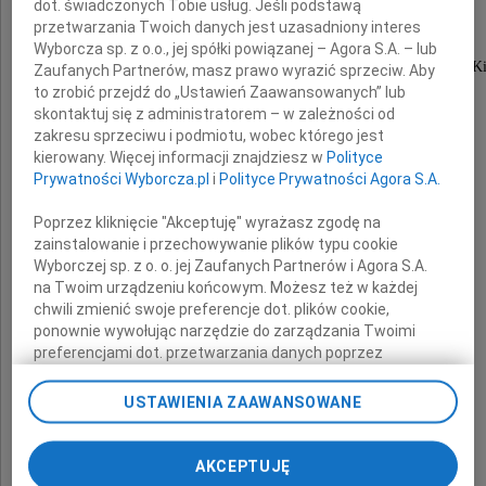
dot. świadczonych Tobie usług. Jeśli podstawą
przetwarzania Twoich danych jest uzasadniony interes
byłego Wojewodę Świętokrzyskiego,
Wyborcza sp. z o.o., jej spółki powiązanej – Agora S.A. – lub
długoletniego pracownika Urzędu Wojewódzkiego w Ki
Zaufanych Partnerów, masz prawo wyrazić sprzeciw. Aby
to zrobić przejdź do „Ustawień Zaawansowanych” lub
skontaktuj się z administratorem – w zależności od
zakresu sprzeciwu i podmiotu, wobec którego jest
Rodzinie i Bliskim
kierowany. Więcej informacji znajdziesz w
Polityce
Prywatności Wyborcza.pl
i
Polityce Prywatności Agora S.A.
Poprzez kliknięcie "Akceptuję" wyrażasz zgodę na
składamy wyrazy głębokiego współczucia
zainstalowanie i przechowywanie plików typu cookie
Wyborczej sp. z o. o. jej Zaufanych Partnerów i Agora S.A.
Bożentyna Pałka-Koruba
na Twoim urządzeniu końcowym. Możesz też w każdej
chwili zmienić swoje preferencje dot. plików cookie,
Wojewoda Świętokrzyski
ponownie wywołując narzędzie do zarządzania Twoimi
preferencjami dot. przetwarzania danych poprzez
Paweł Olszak
odnośnik „Ustawienia prywatności” w stopce serwisu i
przechodząc do sekcji „Ustawienia zaawansowane”.
USTAWIENIA ZAAWANSOWANE
Wicewojewoda Świętokrzyski
Zmiana ustawień plików cookie możliwa jest także za
pomocą ustawień przeglądarki.
Maria Szydłowska
AKCEPTUJĘ
My, nasi Zaufani Partnerzy i Agora S.A. możemy