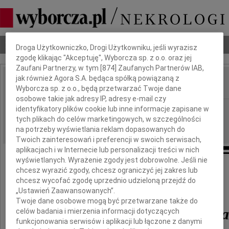
Dbamy o Twoją prywatność
Nekrologi
Odeszli
Poradnik pogrzebowy
Droga Użytkowniczko, Drogi Użytkowniku, jeśli wyrazisz
zgodę klikając "Akceptuję", Wyborcza sp. z o.o. oraz jej
Zaufani Partnerzy, w tym [
874
] Zaufanych Partnerów IAB,
jak również Agora S.A. będąca spółką powiązaną z
Wyborcza sp. z o.o., będą przetwarzać Twoje dane
IMIĘ I NAZWISKO:
osobowe takie jak adresy IP, adresy e-mail czy
Kielce
identyfikatory plików cookie lub inne informacje zapisane w
REGION:
tych plikach do celów marketingowych, w szczególności
23.11.2015
DATA EMISJI:
na potrzeby wyświetlania reklam dopasowanych do
Twoich zainteresowań i preferencji w swoich serwisach,
aplikacjach i w Internecie lub personalizacji treści w nich
wyświetlanych. Wyrażenie zgody jest dobrowolne. Jeśli nie
chcesz wyrazić zgody, chcesz ograniczyć jej zakres lub
Z żalem i smutkiem żegnamy
chcesz wycofać zgodę uprzednio udzieloną przejdź do
„Ustawień Zaawansowanych”.
Twoje dane osobowe mogą być przetwarzane także do
Włodzimierza Wójcika
celów badania i mierzenia informacji dotyczących
funkcjonowania serwisów i aplikacji lub łączone z danymi