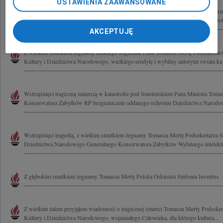
USTAWIENIA ZAAWANSOWANE
Z wielkim smutkiem i żalem żegnamy zmarłego 10 kwietnia 2010 roku Podsekretarz
Kultury i Dziedzictwa Narodowego Tomasz Mertę który zginął tragicznie w katastrofi
AKCEPTUJĘ
Z wielkim smutkiem żegnamy zmarłego tragicznie Pana Tomasza Mertę Podsekretarz
Kultury i Dziedzictwa Narodowego, wielkiego erudytę i wybitny autorytet świata kult
Wstrząśnięci tragiczną śmiercią w katastrofie pod Smoleńskiem Pana Ministra Tom
Konserwatora Zabytków RP bezgranicznie oddanego ochronie Dziedzictwa Narodow
Wstrząśnięci tragedią, z wielkim smutkiem żegnamy Tomasza Mertę Podsekretarza S
Dziedzictwa Narodowego Generalnego Konserwatora Zabytków Wybitnego intelektual
Z głębokim smutkiem żegnamy Tomasza Mertę Polska Orkiestra Sinfonia Iuventus
Z wielkim żalem przyjąłem wiadomość o tragicznej śmierci Tomasza Merty Podsekre
Kultury i Dziedzictwa Narodowego, wspaniałego Człowieka, dla którego kultura...