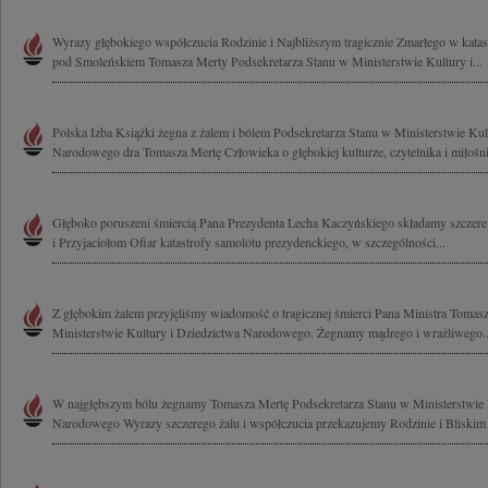
Wyrazy głębokiego współczucia Rodzinie i Najbliższym tragicznie Zmarłego w katas
pod Smoleńskiem Tomasza Merty Podsekretarza Stanu w Ministerstwie Kultury i...
Polska Izba Książki żegna z żalem i bólem Podsekretarza Stanu w Ministerstwie Kul
Narodowego dra Tomasza Mertę Człowieka o głębokiej kulturze, czytelnika i miłośni
Głęboko poruszeni śmiercią Pana Prezydenta Lecha Kaczyńskiego składamy szczer
i Przyjaciołom Ofiar katastrofy samolotu prezydenckiego, w szczególności...
Z głębokim żalem przyjęliśmy wiadomość o tragicznej śmierci Pana Ministra Tomas
Ministerstwie Kultury i Dziedzictwa Narodowego. Żegnamy mądrego i wrażliwego..
W najgłębszym bólu żegnamy Tomasza Mertę Podsekretarza Stanu w Ministerstwie 
Narodowego Wyrazy szczerego żalu i współczucia przekazujemy Rodzinie i Bliskim D