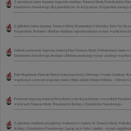
Z ogromnym żalem żegnamy tragicznie zmarłego Tomasza Mertę Podsekretarza Stanu
Dziedzictwa Narodowego Był prawdziwym, bo krytycznym, Przyjacielem naszego 
Z głębokim żalem żegnamy Tomasza Mertę Wspaniałego Człowieka, który był dla na
Przyjacielem. Rodzinie i Bliskim składamy najserdeczniejsze wyrazy współczucia Dyr
Głęboko poruszony tragiczną śmiercią Pana Tomasza Merty Podsekretarza Stanu w M
Dziedzictwa Narodowego Rodzinie i Bliskim przekazuję wyrazy szczerego współczuc
Pani Magdalenie Pietrzak-Mercie byłej pracownicy Głównego Urzędu Geodezji i Kar
współczucia z powodu tragicznej śmierci Męża składa Jolanta Orlińska - Główny Ge
Poruszeni tragiczną śmiercią Prezydenta Lecha Kaczyńskiego i wszystkich Pasażer
wśród nich Tomasza Merty Wiceministra Kultury i Dziedzictwa Narodowego...
Z głębokim smutkiem przyjęliśmy wiadomość o śmierci dr. Tomasza Merty Podsekre
Kultury i Dziedzictwa Narodowego. Łącząc się w bólu i smutku - wyrazy najgłębsze