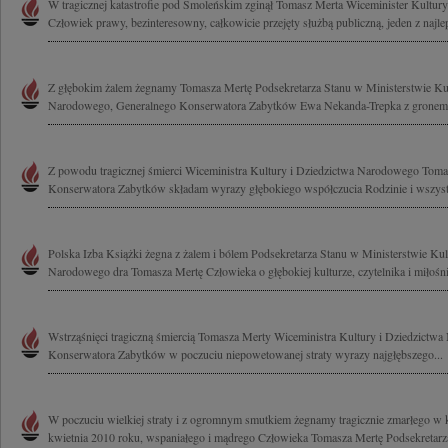
W tragicznej katastrofie pod Smoleńskim zginął Tomasz Merta Wiceminister Kultu
Człowiek prawy, bezinteresowny, całkowicie przejęty służbą publiczną, jeden z najle
Z głębokim żalem żegnamy Tomasza Mertę Podsekretarza Stanu w Ministerstwie Kul
Narodowego, Generalnego Konserwatora Zabytków Ewa Nekanda-Trepka z gronem 
Z powodu tragicznej śmierci Wiceministra Kultury i Dziedzictwa Narodowego Tom
Konserwatora Zabytków składam wyrazy głębokiego współczucia Rodzinie i wszyst
Polska Izba Książki żegna z żalem i bólem Podsekretarza Stanu w Ministerstwie Kul
Narodowego dra Tomasza Mertę Człowieka o głębokiej kulturze, czytelnika i miłośni
Wstrząśnięci tragiczną śmiercią Tomasza Merty Wiceministra Kultury i Dziedzictw
Konserwatora Zabytków w poczuciu niepowetowanej straty wyrazy najgłębszego...
W poczuciu wielkiej straty i z ogromnym smutkiem żegnamy tragicznie zmarłego w ka
kwietnia 2010 roku, wspaniałego i mądrego Człowieka Tomasza Mertę Podsekretarza