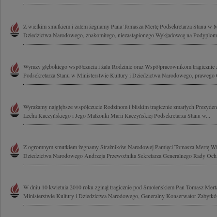
Z wielkim smutkiem i żalem żegnamy Pana Tomasza Mertę Podsekretarza Stanu w Mi
Dziedzictwa Narodowego, znakomitego, niezastąpionego Wykładowcę na Podyplom
Wyrazy głębokiego współczucia i żalu Rodzinie oraz Współpracownikom tragicznie
Podsekretarza Stanu w Ministerstwie Kultury i Dziedzictwa Narodowego, prawego C
Wyrażamy najgłębsze współczucie Rodzinom i bliskim tragicznie zmarłych Prezydent
Lecha Kaczyńskiego i Jego Małżonki Marii Kaczyńskiej Podsekretarza Stanu w...
Z ogromnym smutkiem żegnamy Strażników Narodowej Pamięci Tomasza Mertę Wice
Dziedzictwa Narodowego Andrzeja Przewoźnika Sekretarza Generalnego Rady Ochro
W dniu 10 kwietnia 2010 roku zginął tragicznie pod Smoleńskiem Pan Tomasz Mert
Ministerstwie Kultury i Dziedzictwa Narodowego, Generalny Konserwator Zabytków