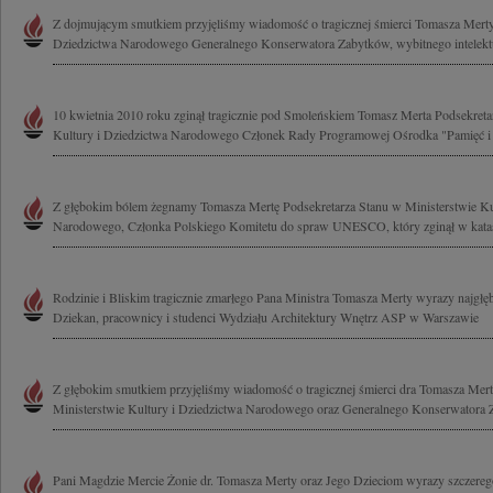
Z dojmującym smutkiem przyjęliśmy wiadomość o tragicznej śmierci Tomasza Merty
Dziedzictwa Narodowego Generalnego Konserwatora Zabytków, wybitnego intelektual
10 kwietnia 2010 roku zginął tragicznie pod Smoleńskiem Tomasz Merta Podsekreta
Kultury i Dziedzictwa Narodowego Członek Rady Programowej Ośrodka "Pamięć i P
Z głębokim bólem żegnamy Tomasza Mertę Podsekretarza Stanu w Ministerstwie Kul
Narodowego, Członka Polskiego Komitetu do spraw UNESCO, który zginął w katast
Rodzinie i Bliskim tragicznie zmarłego Pana Ministra Tomasza Merty wyrazy najgłę
Dziekan, pracownicy i studenci Wydziału Architektury Wnętrz ASP w Warszawie
Z głębokim smutkiem przyjęliśmy wiadomość o tragicznej śmierci dra Tomasza Mer
Ministerstwie Kultury i Dziedzictwa Narodowego oraz Generalnego Konserwatora 
Pani Magdzie Mercie Żonie dr. Tomasza Merty oraz Jego Dzieciom wyrazy szczereg