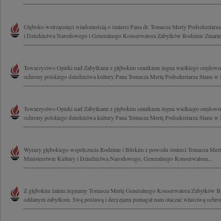
Głęboko wstrząśnięci wiadomością o śmierci Pana dr. Tomasza Merty Podsekretarza
i Dziedzictwa Narodowego i Generalnego Konserwatora Zabytków Rodzinie Zmarłe
Towarzystwo Opieki nad Zabytkami z głębokim smutkiem żegna wielkiego orędownik
ochrony polskiego dziedzictwa kultury Pana Tomasza Mertę Podsekretarza Stanu w M
Towarzystwo Opieki nad Zabytkami z głębokim smutkiem żegna wielkiego orędownik
ochrony polskiego dziedzictwa kultury Pana Tomasza Mertę Podsekretarza Stanu w M
Wyrazy głębokiego współczucia Rodzinie i Bliskim z powodu śmierci Tomasza Mert
Ministerstwie Kultury i Dziedzictwa Narodowego, Generalnego Konserwatora...
Z głębokim żalem żegnamy Tomasza Mertę Generalnego Konserwatora Zabytków By
oddanym zabytkom. Swą postawą i decyzjami pomagał nam otaczać właściwą ochroną 