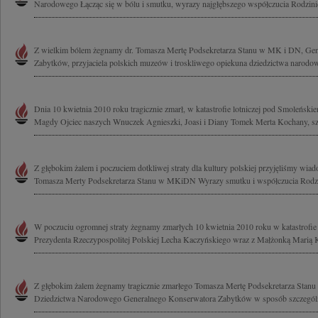
Narodowego Łącząc się w bólu i smutku, wyrazy najgłębszego współczucia Rodzinie 
Z wielkim bólem żegnamy dr. Tomasza Mertę Podsekretarza Stanu w MK i DN, Ge
Zabytków, przyjaciela polskich muzeów i troskliwego opiekuna dziedzictwa narodowe
Dnia 10 kwietnia 2010 roku tragicznie zmarł, w katastrofie lotniczej pod Smoleński
Magdy Ojciec naszych Wnuczek Agnieszki, Joasi i Diany Tomek Merta Kochany, sz
Z głębokim żalem i poczuciem dotkliwej straty dla kultury polskiej przyjęliśmy wiad
Tomasza Merty Podsekretarza Stanu w MKiDN Wyrazy smutku i współczucia Rodzin
W poczuciu ogromnej straty żegnamy zmarłych 10 kwietnia 2010 roku w katastrofie
Prezydenta Rzeczypospolitej Polskiej Lecha Kaczyńskiego wraz z Małżonką Marią 
Z głębokim żalem żegnamy tragicznie zmarłego Tomasza Mertę Podsekretarza Stanu 
Dziedzictwa Narodowego Generalnego Konserwatora Zabytków w sposób szczegól