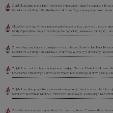
Z głębokim żalem przyjęliśmy wiadomość o tragicznej śmierci Pana ministra Tomas
Ministerstwie Kultury i Dziedzictwa Narodowego. Żegnamy mądrego i wrażliwego..
Chcielibyśmy wyrazić słowa naszego najgłębszego smutku z powodu tragicznej śmi
Merty Zapamiętamy Go jako wybitnego profesjonalistę, naukowca i publicystę. Osob
Z bólem żegnamy tragicznie zmarłego w katastrofie pod Smoleńskiem Pana Tomasza
Ministerstwie Kultury i Dziedzictwa Narodowego W Zmarłym straciliśmy Przyjaciela
Z głębokim smutkiem żegnamy tragicznie zmarłego Tomasza Mertę Podsekretarza St
Dziedzictwa Narodowego Człowieka ze wszech miar oddanego kulturze polskiej i trad
Z głębokim żalem przyjęliśmy wiadomość o tragicznej śmierci w katastrofie lotnicz
Stanu w Ministerstwie Kultury i Dziedzictwa Narodowego, Generalnego Konserwato
Z wielkim żalem przyjęliśmy wiadomość o tragicznej śmierci Tomasza Merty Podsek