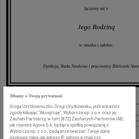
łączymy się z
Jego Rodziną
w smutku i żałobie.
Dyrekcja, Rada Naukowa i pracownicy Biblioteki Nar
Inne kondolencje
Dbamy o Twoją prywatność
Droga Użytkowniczko, Drogi Użytkowniku, jeśli wyrazisz
zgodę klikając "Akceptuję", Wyborcza sp. z o.o. oraz jej
Z bólem, z głębokim żalem i wielkim współczuciem dla Rodzin pożegnaliśmy wszyst
Zaufani Partnerzy, w tym [
872
] Zaufanych Partnerów IAB,
Smoleńskiem, a w naszej pamięci i modlitwie trwają Ci przede wszystkim, którzy byl
jak również Agora S.A. będąca spółką powiązaną z
Wyborcza sp. z o.o., będą przetwarzać Twoje dane
osobowe takie jak adresy IP, adresy e-mail czy