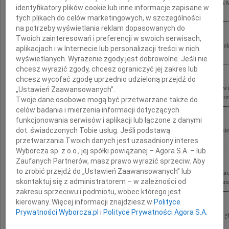
Bezsilni wobec tragicznej śmierci 96 Wspaniałych Polaków Najbliższym Tomasza 
identyfikatory plików cookie lub inne informacje zapisane w
Ministerstwie Kultury i Dziedzictwa Narodowego składamy wyrazy głębokiego...
tych plikach do celów marketingowych, w szczególności
na potrzeby wyświetlania reklam dopasowanych do
Twoich zainteresowań i preferencji w swoich serwisach,
Z wielkim żalem przyjęliśmy wiadomość o tragicznej śmierci Tomasza Merty Podsek
aplikacjach i w Internecie lub personalizacji treści w nich
Kultury i Dziedzictwa Narodowego Rodzinie i Najbliższym składamy wyrazy...
wyświetlanych. Wyrażenie zgody jest dobrowolne. Jeśli nie
chcesz wyrazić zgody, chcesz ograniczyć jej zakres lub
chcesz wycofać zgodę uprzednio udzieloną przejdź do
Z głębokim żalem żegnamy dziś Tomasza Mertę Podsekretarza Stanu w Ministerstwi
„Ustawień Zaawansowanych”.
Narodowego Generalnego Konserwatora Zabytków Rodzinie, Bliskim, Przyjaciołom 
Twoje dane osobowe mogą być przetwarzane także do
celów badania i mierzenia informacji dotyczących
funkcjonowania serwisów i aplikacji lub łączone z danymi
Głęboko poruszeni tragiczną śmiercią Tomasza Merty podsekretarza stanu w Ministe
dot. świadczonych Tobie usług. Jeśli podstawą
Narodowego, pełniącego funkcję generalnego konserwatora zabytków w kraju,...
przetwarzania Twoich danych jest uzasadniony interes
Wyborcza sp. z o.o., jej spółki powiązanej – Agora S.A. – lub
Zaufanych Partnerów, masz prawo wyrazić sprzeciw. Aby
to zrobić przejdź do „Ustawień Zaawansowanych” lub
Trudno jest nam pogodzić się ze śmiercią Tomasza Merty Był dla nas szefem, wsparc
skontaktuj się z administratorem – w zależności od
Jego wiarę w wagę kultury dla życia publiczego. Będziemy dokładać wszelkich starań
zakresu sprzeciwu i podmiotu, wobec którego jest
kierowany. Więcej informacji znajdziesz w
Polityce
Prywatności Wyborcza.pl
i
Polityce Prywatności Agora S.A.
Żonie, Córkom, Rodzicom i Teściom tragicznie zmarłego . Tomasza Merty wyrazy gł
składają Ewa i Arek z córkami