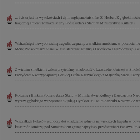
... i cisza jest na wysokościach i dymi mgłą smoleński las Z. Herbert Z głębokim ż
tragicznej śmierci Tomasza Merty Podsekretarza Stanu w Ministerstwie Kultury i...
Wstrząśnięci niewyobrażalną tragedią, żegnamy z wielkim smutkiem, w poczuciu ni
Mertę Podsekretarza Stanu w Ministerstwie Kultury i Dziedzictwa Narodowego, Gen
Z wielkim smutkiem i żalem przyjęliśmy wiadomość o katastrofie lotniczej w Smoleńs
Prezydenta Rzeczypospolitej Polskiej Lecha Kaczyńskiego z Małżonką Marią Kaczyń
Rodzinie i Bliskim Podsekretarza Stanu w Ministerstwie Kultury i Dziedzictwa N
wyrazy głębokiego współczucia składają Dyrektor Muzeum Łazienki Królewskie wra
Wszystkich Polaków jednoczy doświadczenie jednej z największych tragedii w powoj
katastrofie lotniczej pod Smoleńskiem zginął najwyższy przedstawiciel Państwa Polsk