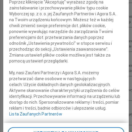
Poprzez kliknięcie "Akceptuję" wyrażasz zgodę na
zainstalowanie i przechowywanie plików typu cookie
Wyborczej sp. z o. o. jej Zaufanych Partnerów i Agora S.A.
Ludzie kultury wraz z tragiczną śmiercią w Smoleńsku dr. Tomasza Merty Podsekret
na Twoim urządzeniu końcowym. Możesz też w każdej
Kultury i Dziedzictwa Narodowego ponieśli niepowetowaną stratę. Zarząd Fundacji K
chwili zmienić swoje preferencje dot. plików cookie,
ponownie wywołując narzędzie do zarządzania Twoimi
preferencjami dot. przetwarzania danych poprzez
Z wielkim smutkiem żegnamy zmarłego tragicznie Pana Tomasza Mertę Podsekretarz
odnośnik „Ustawienia prywatności” w stopce serwisu i
Kultury i Dziedzictwa Narodowego Generalnego Konserwatora Zabytków Rodzinie i
przechodząc do sekcji „Ustawienia zaawansowane”.
Zmiana ustawień plików cookie możliwa jest także za
pomocą ustawień przeglądarki.
Z wielkim smutkiem żegnamy tragicznie zmarłego Pana Tomasza Mertę Podsekretarz
Kultury i Dziedzictwa Narodowego Łączymy się w bólu i żałobie z Rodziną i Bliskim
My, nasi Zaufani Partnerzy i Agora S.A. możemy
przetwarzać dane osobowe w następujących
celach:
Użycie dokładnych danych geolokalizacyjnych.
" Cicha spokojność nigdy nie wróci, Zniszczenia wicher nie wionie, Słońce nie ciesz
Aktywne skanowanie charakterystyki urządzenia do celów
nicość śmierć nie pochłonie... " J. Słowacki Ze ściśniętymi bólem sercami...
identyfikacji. Przechowywanie informacji na urządzeniu lub
dostęp do nich. Spersonalizowane reklamy i treści, pomiar
reklam i treści, badnie odbiorców i ulepszanie usług.
Lista Zaufanych Partnerów
" Jeden, jeden nam tylko skarb teraz zostaje.. Myśl, która nie zna tamy i za sercem pł
rozdartym niewyobrażalnym bólem powiadamiamy o śmierci w...