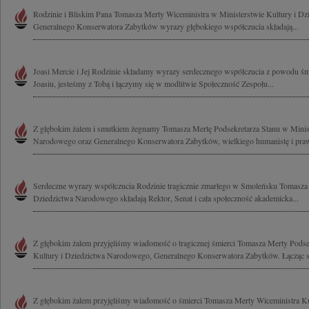
Rodzinie i Bliskim Pana Tomasza Merty Wiceministra w Ministerstwie Kultury i D
Generalnego Konserwatora Zabytków wyrazy głębokiego współczucia składają...
Joasi Mercie i Jej Rodzinie składamy wyrazy serdecznego współczucia z powodu śm
Joasiu, jesteśmy z Tobą i łączymy się w modlitwie Społeczność Zespołu...
Z głębokim żalem i smutkiem żegnamy Tomasza Mertę Podsekretarza Stanu w Minist
Narodowego oraz Generalnego Konserwatora Zabytków, wielkiego humanistę i praw
Serdeczne wyrazy współczucia Rodzinie tragicznie zmarłego w Smoleńsku Tomasza 
Dziedzictwa Narodowego składają Rektor, Senat i cała społeczność akademicka...
Z głębokim żalem przyjęliśmy wiadomość o tragicznej śmierci Tomasza Merty Podse
Kultury i Dziedzictwa Narodowego, Generalnego Konserwatora Zabytków. Łącząc si
Z głębokim żalem przyjęliśmy wiadomość o śmierci Tomasza Merty Wiceministra Ku