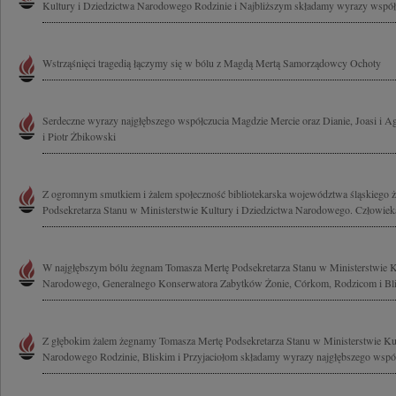
Kultury i Dziedzictwa Narodowego Rodzinie i Najbliższym składamy wyrazy współc
Wstrząśnięci tragedią łączymy się w bólu z Magdą Mertą Samorządowcy Ochoty
Serdeczne wyrazy najgłębszego współczucia Magdzie Mercie oraz Dianie, Joasi i 
i Piotr Żbikowski
Z ogromnym smutkiem i żalem społeczność bibliotekarska województwa śląskiego 
Podsekretarza Stanu w Ministerstwie Kultury i Dziedzictwa Narodowego. Człowieka,
W najgłębszym bólu żegnam Tomasza Mertę Podsekretarza Stanu w Ministerstwie Ku
Narodowego, Generalnego Konserwatora Zabytków Żonie, Córkom, Rodzicom i Bli
Z głębokim żalem żegnamy Tomasza Mertę Podsekretarza Stanu w Ministerstwie Kul
Narodowego Rodzinie, Bliskim i Przyjaciołom składamy wyrazy najgłębszego współc