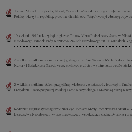
Tomasz Merta Historyk idei, filozof, Człowiek pióra i skutecznego działania. Konse
Polskę, wierzył w republikę, pracował dla nich obu. Współtworzył edukację obywatel
10 kwietnia 2010 roku zginął tragicznie Tomasz Merta Podsekretarz Stanu w Ministe
Narodowego, członek Rady Kuratorów Zakładu Narodowego im. Ossolińskich. Żeg
Z wielkim smutkiem żegnamy zmarłego tragicznie Pana Tomasza Mertę Podsekretarz
Kultury i Dziedzictwa Narodowego, wielkiego erudytę i wybitny autorytet świata kul
Z wielkim smutkiem i żalem przyjęliśmy wiadomość o katastrofie lotniczej w Smoleńs
Prezydenta Rzeczypospolitej Polskiej Lecha Kaczyńskiego z Małżonką Marią Kaczyń
Rodzinie i Najbliższym tragicznie zmarłego Tomasza Merty Podsekretarza Stanu w M
Dziedzictwa Narodowego wyrazy najgłębszego współczucia składają Dyrekcja i prac