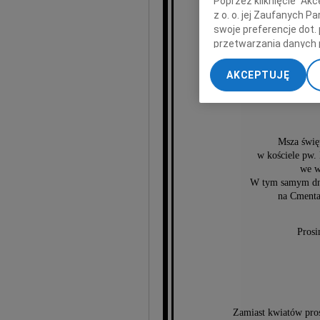
Poprzez kliknięcie "Ak
z o. o. jej Zaufanych 
swoje preferencje dot.
przetwarzania danych 
„Ustawienia zaawansow
AKCEPTUJĘ
My, nasi Zaufani Part
dokładnych danych geol
Przechowywanie informa
treści, badnie odbiorcó
Msza świę
w kościele pw. 
we w
W tym samym dni
na Cmenta
Prosi
Zamiast kwiatów pro