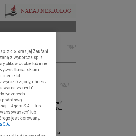
 nekrologów i wspomnień
. z o.o. oraz jej Zaufani
zwisko lub numer ogłoszenia:
ązaną z Wyborcza sp. z
ry plików cookie lub inne
+ szukanie zaawansowane
wyświetlania reklam
ernecie lub
sz wyrazić zgody, chcesz
KROLOGI
 Zaawansowanych”.
sz Kotłowski
05.08.2026
Poznań
 dotyczących
omnym żalem i bólem w sercu...
li podstawą
tyna Kowandy
wiek: 93
03.08.2026
Poznań
nej – Agora S.A. – lub
bokim żalem zawiadamiamy, że w dniu 28...
aawansowanych” lub
yna Janowicz
24.07.2026
Poznań
rego jest kierowany.
jest Pasterzem moim, niczego mi nie...
a S.A.
iew Zygmunt
15.07.2026
Poznań
u 9 lipca 2026 roku, zmarł w wieku 87 lat...