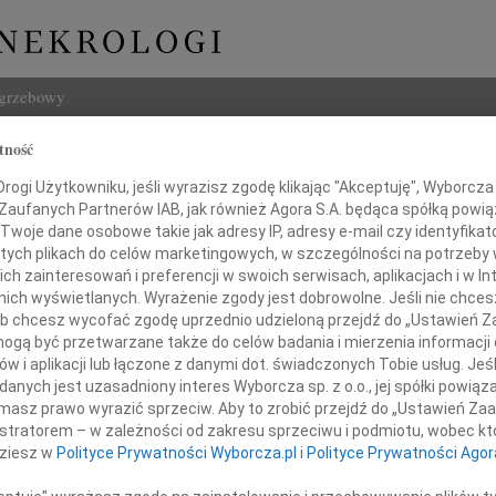
ogrzebowy
tność
Szukaj
w Król
ogi Użytkowniku, jeśli wyrazisz zgodę klikając "Akceptuję", Wyborcza sp
Imię i na
 Zaufanych Partnerów IAB, jak również Agora S.A. będąca spółką powi
Twoje dane osobowe takie jak adresy IP, adresy e-mail czy identyfikato
 tych plikach do celów marketingowych, w szczególności na potrzeby 
 zainteresowań i preferencji w swoich serwisach, aplikacjach i w Int
w nich wyświetlanych. Wyrażenie zgody jest dobrowolne. Jeśli nie chce
INNE NE
 lub chcesz wycofać zgodę uprzednio udzieloną przejdź do „Ustawień
Tadeu
gą być przetwarzane także do celów badania i mierzenia informacji
Z ogr
w i aplikacji lub łączone z danymi dot. świadczonych Tobie usług. Jeś
Krys
ębokim żalem zawiadamiamy,
nych jest uzasadniony interes Wyborcza sp. z o.o., jej spółki powiąza
Z głę
stopada 2015 roku zmarł w wieku 90 lat
masz prawo wyrazić sprzeciw. Aby to zrobić przejdź do „Ustawień Z
Kryst
z Mąż, Ojciec, Teść, Dziadek
istratorem – w zależności od zakresu sprzeciwu i podmiotu, wobec któ
"Pan 
dziesz w
Polityce Prywatności Wyborcza.pl
i
Polityce Prywatności Agor
Zbign
W dni