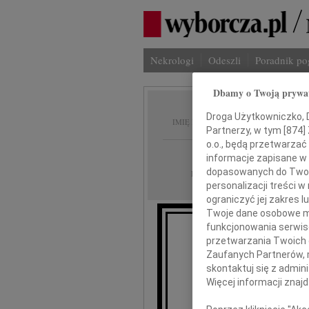
Nekrologi
Odeszli
Poradnik p
Dbamy o Twoją prywa
Czesła
Droga Użytkowniczko, Dr
IMIĘ I NAZWISKO:
Partnerzy, w tym [
874
]
o.o., będą przetwarzać 
Poznań
REGION:
informacje zapisane w
dopasowanych do Twoich
20.11.2015
DATA EMISJI:
personalizacji treści 
ograniczyć jej zakres
Twoje dane osobowe mo
funkcjonowania serwisó
Z gł
przetwarzania Twoich da
że dnia 16 li
Zaufanych Partnerów, 
nas
skontaktuj się z admin
Więcej informacji znaj