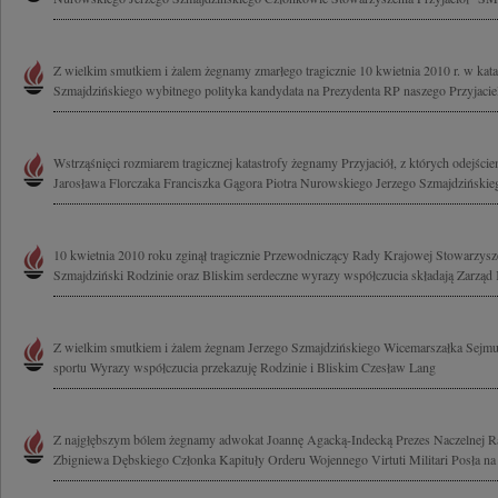
Z wielkim smutkiem i żalem żegnamy zmarłego tragicznie 10 kwietnia 2010 r. w katas
Szmajdzińskiego wybitnego polityka kandydata na Prezydenta RP naszego Przyjaciela
Wstrząśnięci rozmiarem tragicznej katastrofy żegnamy Przyjaciół, z których odejści
Jarosława Florczaka Franciszka Gągora Piotra Nurowskiego Jerzego Szmajdzińskie
10 kwietnia 2010 roku zginął tragicznie Przewodniczący Rady Krajowej Stowarzy
Szmajdziński Rodzinie oraz Bliskim serdeczne wyrazy współczucia składają Zarząd K
Z wielkim smutkiem i żalem żegnam Jerzego Szmajdzińskiego Wicemarszałka Sejmu o
sportu Wyrazy współczucia przekazuję Rodzinie i Bliskim Czesław Lang
Z najgłębszym bólem żegnamy adwokat Joannę Agacką-Indecką Prezes Naczelnej R
Zbigniewa Dębskiego Członka Kapituły Orderu Wojennego Virtuti Militari Posła na 