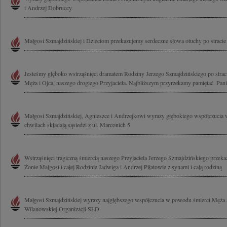
i Andrzej Dobruccy
Małgosi Szmajdzińskiej i Dzieciom przekazujemy serdeczne słowa otuchy po stracie
Jesteśmy głęboko wstrząśnięci dramatem Rodziny Jerzego Szmajdzińskiego po straci
Męża i Ojca, naszego drogiego Przyjaciela. Najbliższym przyrzekamy pamiętać. Pani
Małgosi Szmajdzińskiej, Agnieszce i Andrzejkowi wyrazy głębokiego współczucia 
chwilach składają sąsiedzi z ul. Marconich 5
Wstrząśnięci tragiczną śmiercią naszego Przyjaciela Jerzego Szmajdzińskiego prze
Żonie Małgosi i całej Rodzinie Jadwiga i Andrzej Piłatowie z synami i całą rodziną
Małgosi Szmajdzińskiej wyrazy najgłębszego współczucia w powodu śmierci Męża sk
Wilanowskiej Organizacji SLD