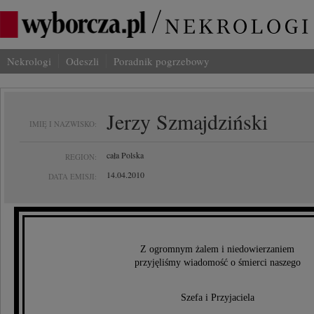
Nekrologi
Odeszli
Poradnik pogrzebowy
Jerzy Szmajdziński
IMIĘ I NAZWISKO:
cała Polska
REGION:
14.04.2010
DATA EMISJI:
Z ogromnym żalem i niedowierzaniem
przyjęliśmy wiadomość o śmierci naszego
Szefa i Przyjaciela