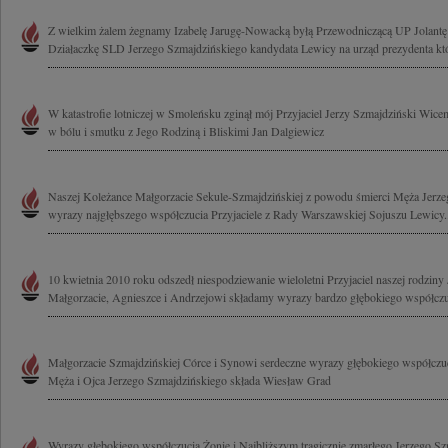
Z wielkim żalem żegnamy Izabelę Jarugę-Nowacką byłą Przewodniczącą UP Jolant
Działaczkę SLD Jerzego Szmajdzińskiego kandydata Lewicy na urząd prezydenta któ
W katastrofie lotniczej w Smoleńsku zginął mój Przyjaciel Jerzy Szmajdziński Wic
w bólu i smutku z Jego Rodziną i Bliskimi Jan Dalgiewicz
Naszej Koleżance Małgorzacie Sekule-Szmajdzińskiej z powodu śmierci Męża Jerz
wyrazy najgłębszego współczucia Przyjaciele z Rady Warszawskiej Sojuszu Lewicy..
10 kwietnia 2010 roku odszedł niespodziewanie wieloletni Przyjaciel naszej rodziny
Małgorzacie, Agnieszce i Andrzejowi składamy wyrazy bardzo głębokiego współczuc
Małgorzacie Szmajdzińskiej Córce i Synowi serdeczne wyrazy głębokiego współczuc
Męża i Ojca Jerzego Szmajdzińskiego składa Wiesław Grad
Wyrazy głębokiego współczucia Żonie i Najbliższym tragicznie zmarłego Jerzego Sz