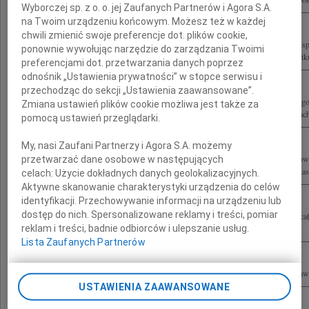
Wyborczej sp. z o. o. jej Zaufanych Partnerów i Agora S.A.
na Twoim urządzeniu końcowym. Możesz też w każdej
chwili zmienić swoje preferencje dot. plików cookie,
Małgosiu, bardzo nas poruszyła Twoja tragedia. Składamy wyrazy najgłębszego wsp
ponownie wywołując narzędzie do zarządzania Twoimi
Najbliższym po stracie Męża Jerzego Szmajdzińskiego Łączymy się z Tobą w smutku 
preferencjami dot. przetwarzania danych poprzez
odnośnik „Ustawienia prywatności” w stopce serwisu i
przechodząc do sekcji „Ustawienia zaawansowane”.
Z głębokim żalem i smutkiem żegnamy naszego Przyjaciela Jerzego Szmajdzińskie
Zmiana ustawień plików cookie możliwa jest także za
Małgorzacie, Agnieszce i Andrzejowi wyrazy współczucia w tych trudnych chwilach
pomocą ustawień przeglądarki.
My, nasi Zaufani Partnerzy i Agora S.A. możemy
Dolnośląskie Stowarzyszenie "Pokolenia" żegna Przewodniczącego Zarządu Krajowe
przetwarzać dane osobowe w następujących
Szmajdzińskiego Jego śmierć wstrząsnęła nami głęboko. Odszedł, pozostawiając nas.
celach:
Użycie dokładnych danych geolokalizacyjnych.
Aktywne skanowanie charakterystyki urządzenia do celów
identyfikacji. Przechowywanie informacji na urządzeniu lub
dostęp do nich. Spersonalizowane reklamy i treści, pomiar
Wyrazy ogromnego współczucia dla Małgosi i Dzieci Andrzejka i Agnieszki oraz cał
reklam i treści, badnie odbiorców i ulepszanie usług.
tragiczną Człowieka szlachetnego, wielkiego serca, rozwagi i rozumu Jerzego...
Lista Zaufanych Partnerów
W przyjacielskim bólu łączę się z Małżonką i Dziećmi Jerzego Szmajdzińskiego Pa
USTAWIENIA ZAAWANSOWANE