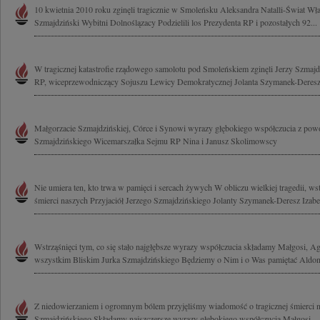
10 kwietnia 2010 roku zginęli tragicznie w Smoleńsku Aleksandra Natalli-Świat Wł
Szmajdziński Wybitni Dolnoślązacy Podzielili los Prezydenta RP i pozostałych 92...
W tragicznej katastrofie rządowego samolotu pod Smoleńskiem zginęli Jerzy Szmaj
RP, wiceprzewodniczący Sojuszu Lewicy Demokratycznej Jolanta Szymanek-Deresz 
Małgorzacie Szmajdzińskiej, Córce i Synowi wyrazy głębokiego współczucia z powod
Szmajdzińskiego Wicemarszałka Sejmu RP Nina i Janusz Skolimowscy
Nie umiera ten, kto trwa w pamięci i sercach żywych W obliczu wielkiej tragedii, wst
śmierci naszych Przyjaciół Jerzego Szmajdzińskiego Jolanty Szymanek-Deresz Izabel
Wstrząśnięci tym, co się stało najgłębsze wyrazy współczucia składamy Małgosi, Ag
wszystkim Bliskim Jurka Szmajdzińskiego Będziemy o Nim i o Was pamiętać Aldona
Z niedowierzaniem i ogromnym bólem przyjęliśmy wiadomość o tragicznej śmierci n
Szmajdzińskiego Składamy najszczersze wyrazy głębokiego współczucia Małgosi...