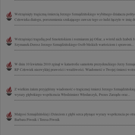
Wstrząśnięty tragiczną śmiercią Jerzego Szmajdzińskiego wybitnego działacza poli
Człowieka dialogu, porozumienia szukającego zawsze tego co ludzi łączyło w imię do
Wstrząśnięci tragedią pod Smoleńskiem i rozmiarem jej Ofiar, a wśród nich Izabeli 
Szymanek-Deresz Jerzego Szmajdzińskiego Osób bliskich wartościom i sprawom...
W dniu 10 kwietnia 2010 zginął w katastrofie samolotu prezydenckiego Jerzy Szma
RP Człowiek niezwykłej prawości i wrażliwości. Wiadomość o Twojej śmierci wstrzą
Z wielkim żalem przyjęliśmy wiadomość o tragicznej śmierci Jerzego Szmajdzińskie
wyrazy głębokiego współczucia Włodzimierz Włodarczyk, Prezes Zarządu oraz...
Małgosi Szmajdzińskiej i Dzieciom z głębi serca płynące wyrazy współczucia po stra
Barbara Piwnik i Teresa Piwnik