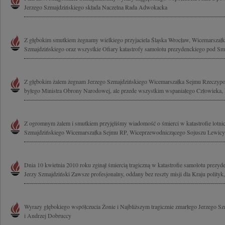
Jerzego Szmajdzińskiego składa Naczelna Rada Adwokacka
Z głębokim smutkiem żegnamy wielkiego przyjaciela Śląska Wrocław, Wicemarszał
Szmajdzińskiego oraz wszystkie Ofiary katastrofy samolotu prezydenckiego pod Sm
Z głębokim żalem żegnam Jerzego Szmajdzińskiego Wicemarszałka Sejmu Rzeczypospo
byłego Ministra Obrony Narodowej, ale przede wszystkim wspaniałego Człowieka, k
Z ogromnym żalem i smutkiem przyjęliśmy wiadomość o śmierci w katastrofie lotni
Szmajdzińskiego Wicemarszałka Sejmu RP, Wiceprzewodniczącego Sojuszu Lewicy.
Dnia 10 kwietnia 2010 roku zginął śmiercią tragiczną w katastrofie samolotu prez
Jerzy Szmajdziński Zawsze profesjonalny, oddany bez reszty misji dla Kraju polityk,.
Wyrazy głębokiego współczucia Żonie i Najbliższym tragicznie zmarłego Jerzego Sz
i Andrzej Dobruccy