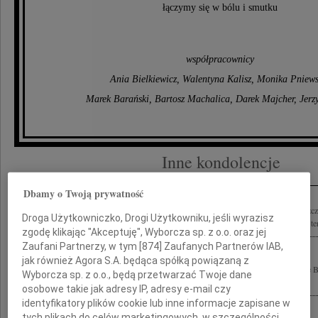
łączymy się w bólu i smutku
współpracownicy
Ania Bielkiewicz, Walentyna Kalisz, Monika Pniews
Marek Barański, Bartosz Machalica, Darek Majcher, Jerzy
Inne kondolencje
Dbamy o Twoją prywatność
Małgosi Szmajdzińskiej Agnieszce i Andrzejowi składamy wyrazy głębokiego i szc
Droga Użytkowniczko, Drogi Użytkowniku, jeśli wyrazisz
śmierci Męża i Taty Jerzego Szmajdzińskiego Zachowamy Jurka w naszej pamięci teni
zgodę klikając "Akceptuję", Wyborcza sp. z o.o. oraz jej
Zaufani Partnerzy, w tym [
874
] Zaufanych Partnerów IAB,
jak również Agora S.A. będąca spółką powiązaną z
Ryszardowi Szmajdzińskiemu z głębi serca płynące wyrazy współczucia po stracie B
Wyborcza sp. z o.o., będą przetwarzać Twoje dane
składają koleżanki i koledzy z IVB/1973
osobowe takie jak adresy IP, adresy e-mail czy
identyfikatory plików cookie lub inne informacje zapisane w
tych plikach do celów marketingowych, w szczególności