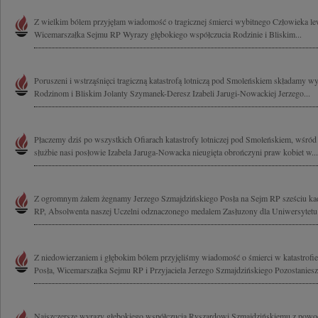
Z wielkim bólem przyjęłam wiadomość o tragicznej śmierci wybitnego Człowieka l
Wicemarszałka Sejmu RP Wyrazy głębokiego współczucia Rodzinie i Bliskim...
Poruszeni i wstrząśnięci tragiczną katastrofą lotniczą pod Smoleńskiem składamy w
Rodzinom i Bliskim Jolanty Szymanek-Deresz Izabeli Jarugi-Nowackiej Jerzego...
Płaczemy dziś po wszystkich Ofiarach katastrofy lotniczej pod Smoleńskiem, wśród
służbie nasi posłowie Izabela Jaruga-Nowacka nieugięta obrończyni praw kobiet w...
Z ogromnym żalem żegnamy Jerzego Szmajdzińskiego Posła na Sejm RP sześciu ka
RP, Absolwenta naszej Uczelni odznaczonego medalem Zasłuzony dla Uniwersytetu
Z niedowierzaniem i głębokim bólem przyjęliśmy wiadomość o śmierci w katastrof
Posła, Wicemarszałka Sejmu RP i Przyjaciela Jerzego Szmajdzińskiego Pozostaniesz.
Najszczersze wyrazy głębokiego współczucia Ryszardowi Szmajdzińskiemu z powodu