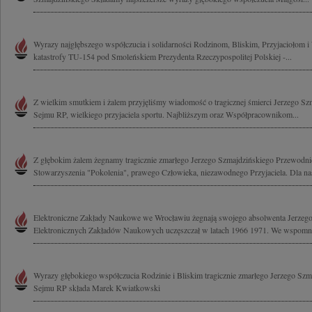
Wyrazy najgłębszego współczucia i solidarności Rodzinom, Bliskim, Przyjaciołom
katastrofy TU-154 pod Smoleńskiem Prezydenta Rzeczypospolitej Polskiej -...
Z wielkim smutkiem i żalem przyjęliśmy wiadomość o tragicznej śmierci Jerzego S
Sejmu RP, wielkiego przyjaciela sportu. Najbliższym oraz Współpracownikom...
Z głębokim żalem żegnamy tragicznie zmarłego Jerzego Szmajdzińskiego Przewodn
Stowarzyszenia "Pokolenia", prawego Człowieka, niezawodnego Przyjaciela. Dla nas
Elektroniczne Zakłady Naukowe we Wrocławiu żegnają swojego absolwenta Jerzeg
Elektronicznych Zakładów Naukowych uczęszczał w latach 1966 1971. We wspomnie
Wyrazy głębokiego współczucia Rodzinie i Bliskim tragicznie zmarłego Jerzego Sz
Sejmu RP składa Marek Kwiatkowski