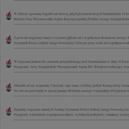
W obliczu ogromnej tragedii narodowej, jaką była katastrofa pod Smoleńskiem 10 kw
Bliskim Pana Wicemarszałka Sejmu Rzeczypospolitej Polskiej Jerzego Szmajdzińskie
Z powodu tragicznej śmierci wyrażam głęboki żal i współczucie Rodzinom Jerzego 
Szymanek-Deresz Izabeli Jarugi-Nowackiej z którymi przez wiele lat współpracował
W tragicznej katastrofie samolotu prezydenckiego pod Smoleńskiem w dniu 10 kwiet
Przyjaciele: Jerzy Szmajdziński Wicemarszałek Sejmu RP, Wiceprzewodniczący Soju
Odszedł od nas wspaniały Człowiek, mąż stanu, wybitny polityk Kolega Jerzy Szm
Na zawsze pozostanie w naszej pamięci Rodzinie naszego wspaniałego Przyjaciela w
Żegnamy tragicznie zmarłych Jolantę Szymanek-Deresz Izabelę Jarugę-Nowacką Je
Przyjaciół, wieloletnich współpracowników, wybitnych polityków i działaczy Lewicy