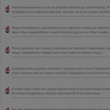
Odszedł niespodziewanie w pełni sił i projektów dla Polski nasz Przewodniczący, 
Szmajdziński Jest to niepowetowana strata. Tej wyrwy nie da się wypełnić. Rodzinie i
Małgosi Szmajdzińskiej i całej Rodzinie wyrazy głębokiego współczucia i najszczers
śmierci Męża składają Elżbieta i Leopold Dzikowski Łączymy się z Tobą w smutku..
Wyrazy głębokiego żalu i szczerego współczucia dla Małgorzaty Szmajdzińskiej i cał
Jerzego Szmajdzińskiego składają Anna i Jerzy Starakowie Żegnamy Jerzego...
Z głębokim żalem przyjęliśmy wiadomość o tragicznej śmierci Jerzego Szmajdzińs
Żonie i Dzieciom serdeczne wyrazy współczucia składają Prezes Jerzy Karwowski Za
Z wielkim żalem i bólem serca żegnam tragicznie zmarłych Przyjaciół Jolantę Szym
RP Jerzego Szmajdzińskiego Wicemarszałka Sejmu RP Piotra Nurowskiego...
Pani adw. Małgorzacie Szmajdzińskiej wyrazy najgłębszego współczucia i żalu z po