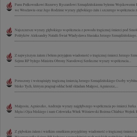
Panu Pułkownikowi Rezerwy Ryszardowi Szmajdzińskiemu byłemu Wojskowemu 
we Wrocławiu oraz Jego Rodzinie wyrazy głębokiego żalu i szczerego współczucia 
Najszczersze wyrazy głębokiego współczucia z powodu tragicznej śmierci pod Smol
Polityków Aleksandry Natalli-Świat Władysława Stasiaka Jerzego Szmajdzińskiego.
Z najwyższym żalem i bólem przyjąłem wiadomość o tragicznej śmierci Jerzego Sz
Sejmu RP byłego Ministra Obrony Narodowej Serdeczne wyrazy współczucia...
Poruszony i wstrząśnięty tragiczną śmiercią Jerzego Szmajdzińskiego Osoby wybitne
blisko Tych, którym pragnął oddać hołd składam Małgosi, Agnieszce,...
Małgosiu, Agnieszko, Andrzeju wyrazy najgłębszego współczucia po śmierci Jurk
Męża i Ojca bliskiego i nam Człowieka Witek Wiśniewski Bożena Chlabicz Wojtek 
Z głębokim żalem i wielkim smutkiem przyjęliśmy wiadomość o tragicznej śmierci 
Wicemarszałka Sejmu RP Jednego z najwybitniejszych polskich polityków, dobrego 