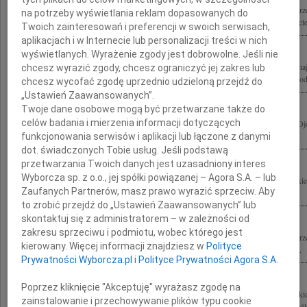
Rodzinie i Bliskim tragicznie zmarłego w katastrofie lotniczej pod Smoleńskiem Je
na potrzeby wyświetlania reklam dopasowanych do
Wicemarszałka Sejmu RP składamy wyrazy głębokiego współczucia Rektor i Kancler
Twoich zainteresowań i preferencji w swoich serwisach,
aplikacjach i w Internecie lub personalizacji treści w nich
wyświetlanych. Wyrażenie zgody jest dobrowolne. Jeśli nie
W dotkliwym bólu z powodu tragicznej śmierci Jerzego Szmajdzińskiego wyrazy na
chcesz wyrazić zgody, chcesz ograniczyć jej zakres lub
Małgosi, Agnieszce, Andrzejowi, Rodzicom, Bratu składa W. Szczepankiewicz z rod
chcesz wycofać zgodę uprzednio udzieloną przejdź do
„Ustawień Zaawansowanych”.
Twoje dane osobowe mogą być przetwarzane także do
celów badania i mierzenia informacji dotyczących
Andrzejowi Szmajdzińskiemu wyrazy głębokiego współczucia z powodu śmierci Ojca
z Liceum im. Stefana Batorego Jesteśmy z Tobą.
funkcjonowania serwisów i aplikacji lub łączone z danymi
dot. świadczonych Tobie usług. Jeśli podstawą
przetwarzania Twoich danych jest uzasadniony interes
Wyborcza sp. z o.o., jej spółki powiązanej – Agora S.A. – lub
Głęboko poruszony śmiercią Jerzego Szmajdzińskiego najszczersze wyrazy głęboki
Zaufanych Partnerów, masz prawo wyrazić sprzeciw. Aby
Małgosiu oraz całej Rodzinie W żalu, smutku i pustce, jaka po tragicznej śmierci...
to zrobić przejdź do „Ustawień Zaawansowanych” lub
skontaktuj się z administratorem – w zależności od
zakresu sprzeciwu i podmiotu, wobec którego jest
Rodzinie i Bliskim tragicznie zmarłego w katastrofie lotniczej pod Smoleńskiem Je
kierowany. Więcej informacji znajdziesz w
Polityce
Przyjaciela i wielkiego miłośnika tenisa, szczere kondolencje składają członkowie...
Prywatności Wyborcza.pl
i
Polityce Prywatności Agora S.A.
Poprzez kliknięcie "Akceptuję" wyrażasz zgodę na
Z żalem i smutkiem przyjąłem wiadomość o tragicznej śmierci Jerzego Szmajdzińsk
zainstalowanie i przechowywanie plików typu cookie
Wybitnego polityka. Dobrego Kolegi. Rodzinie składam wyrazy najgłębszego współc