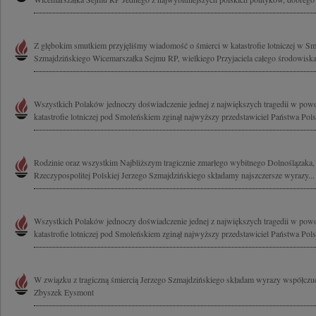
Z głębokim smutkiem przyjęliśmy wiadomość o śmierci w katastrofie lotniczej w S
Szmajdzińskiego Wicemarszałka Sejmu RP, wielkiego Przyjaciela całego środowiska p
Wszystkich Polaków jednoczy doświadczenie jednej z największych tragedii w powoj
katastrofie lotniczej pod Smoleńskiem zginął najwyższy przedstawiciel Państwa Polsk
Rodzinie oraz wszystkim Najbliższym tragicznie zmarłego wybitnego Dolnoślązaka
Rzeczypospolitej Polskiej Jerzego Szmajdzińskiego składamy najszczersze wyrazy...
Wszystkich Polaków jednoczy doświadczenie jednej z największych tragedii w powoj
katastrofie lotniczej pod Smoleńskiem zginął najwyższy przedstawiciel Państwa Polsk
W związku z tragiczną śmiercią Jerzego Szmajdzińskiego składam wyrazy współczuci
Zbyszek Eysmont