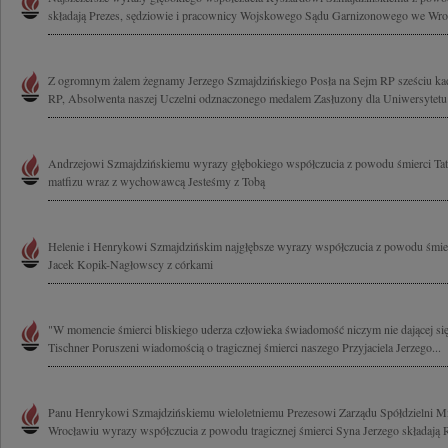
składają Prezes, sędziowie i pracownicy Wojskowego Sądu Garnizonowego we Wro
Z ogromnym żalem żegnamy Jerzego Szmajdzińskiego Posła na Sejm RP sześciu ka
RP, Absolwenta naszej Uczelni odznaczonego medalem Zasłuzony dla Uniwersytetu
Andrzejowi Szmajdzińskiemu wyrazy głębokiego współczucia z powodu śmierci Taty 
matfizu wraz z wychowawcą Jesteśmy z Tobą
Helenie i Henrykowi Szmajdzińskim najgłębsze wyrazy współczucia z powodu śmier
Jacek Kopik-Nagłowscy z córkami
"W momencie śmierci bliskiego uderza człowieka świadomość niczym nie dającej się 
Tischner Poruszeni wiadomością o tragicznej śmierci naszego Przyjaciela Jerzego...
Panu Henrykowi Szmajdzińskiemu wieloletniemu Prezesowi Zarządu Spółdzielni Mi
Wrocławiu wyrazy współczucia z powodu tragicznej śmierci Syna Jerzego składają R