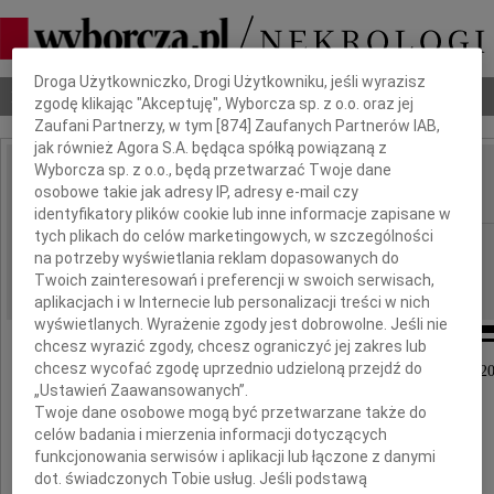
Dbamy o Twoją prywatność
Droga Użytkowniczko, Drogi Użytkowniku, jeśli wyrazisz
Nekrologi
Odeszli
Poradnik pogrzebowy
zgodę klikając "Akceptuję", Wyborcza sp. z o.o. oraz jej
Zaufani Partnerzy, w tym [
874
] Zaufanych Partnerów IAB,
jak również Agora S.A. będąca spółką powiązaną z
Wyborcza sp. z o.o., będą przetwarzać Twoje dane
Teresa Michalak
osobowe takie jak adresy IP, adresy e-mail czy
IMIĘ I NAZWISKO:
identyfikatory plików cookie lub inne informacje zapisane w
tych plikach do celów marketingowych, w szczególności
Poznań
REGION:
na potrzeby wyświetlania reklam dopasowanych do
12.11.2015
DATA EMISJI:
Twoich zainteresowań i preferencji w swoich serwisach,
aplikacjach i w Internecie lub personalizacji treści w nich
wyświetlanych. Wyrażenie zgody jest dobrowolne. Jeśli nie
chcesz wyrazić zgody, chcesz ograniczyć jej zakres lub
chcesz wycofać zgodę uprzednio udzieloną przejdź do
Z głębokim żalem zawiadamiamy, że dnia 9 listopada 2
„Ustawień Zaawansowanych”.
zmarła nagle
Twoje dane osobowe mogą być przetwarzane także do
celów badania i mierzenia informacji dotyczących
funkcjonowania serwisów i aplikacji lub łączone z danymi
dot. świadczonych Tobie usług. Jeśli podstawą