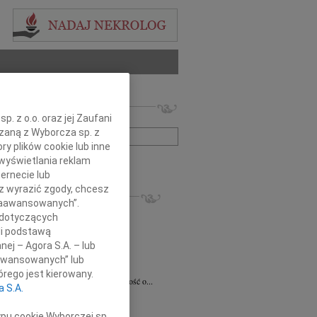
 nekrologów i wspomnień
. z o.o. oraz jej Zaufani
zwisko lub numer ogłoszenia:
ązaną z Wyborcza sp. z
ry plików cookie lub inne
wyświetlania reklam
+ szukanie zaawansowane
ernecie lub
sz wyrazić zgody, chcesz
KROLOGI
 Zaawansowanych”.
8.2026
Radom
 dotyczących
 Ciskowskiej wyrazy najgłębszego...
li podstawą
ław Maszkiewicz
29.07.2026
Radom
nej – Agora S.A. – lub
omnym smutkiem i żalem przyjąłem...
aawansowanych” lub
ta Grabowska
07.07.2026
Radom
rego jest kierowany.
omnym smutkiem przyjęliśmy wiadomość o...
a S.A.
5.2026
Radom
Dariuszowi Piątkowi Dyrektorowi...
ypu cookie Wyborczej sp.