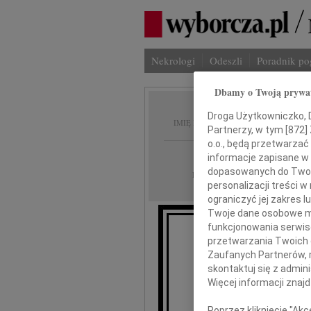
Nekrologi
Odeszli
Poradnik p
Dbamy o Twoją prywa
Małgor
Droga Użytkowniczko, Dr
IMIĘ I NAZWISKO:
Partnerzy, w tym [
872
]
o.o., będą przetwarzać 
Radom
REGION:
informacje zapisane w
dopasowanych do Twoich
07.11.2015
DATA EMISJI:
personalizacji treści 
ograniczyć jej zakres
Twoje dane osobowe mo
funkcjonowania serwisó
przetwarzania Twoich da
Zaufanych Partnerów, 
skontaktuj się z admin
Więcej informacji znaj
Poprzez kliknięcie "Ak