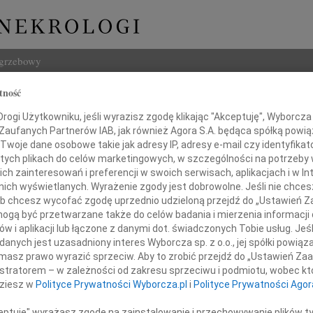
ogrzebowy
tność
Szukaj
zata Łuszkiewicz
ogi Użytkowniku, jeśli wyrazisz zgodę klikając "Akceptuję", Wyborcza sp
Imię i na
 Zaufanych Partnerów IAB, jak również Agora S.A. będąca spółką powi
Twoje dane osobowe takie jak adresy IP, adresy e-mail czy identyfikato
 tych plikach do celów marketingowych, w szczególności na potrzeby 
 zainteresowań i preferencji w swoich serwisach, aplikacjach i w Int
w nich wyświetlanych. Wyrażenie zgody jest dobrowolne. Jeśli nie chce
INNE NE
 lub chcesz wycofać zgodę uprzednio udzieloną przejdź do „Ustawień
06.0
gą być przetwarzane także do celów badania i mierzenia informacji
Annie
w i aplikacji lub łączone z danymi dot. świadczonych Tobie usług. Jeś
Zdzis
nych jest uzasadniony interes Wyborcza sp. z o.o., jej spółki powiąza
Odeszła zbyt szybko
Z ogr
masz prawo wyrazić sprzeciw. Aby to zrobić przejdź do „Ustawień Z
Danu
istratorem – w zależności od zakresu sprzeciwu i podmiotu, wobec któ
Z ogr
dziesz w
Polityce Prywatności Wyborcza.pl
i
Polityce Prywatności Agor
26.0
Panu 
ceptuję" wyrażasz zgodę na zainstalowanie i przechowywanie plików t