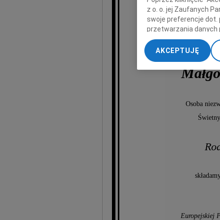
z o. o. jej Zaufanych 
swoje preferencje dot.
przetwarzania danych 
„Ustawienia zaawansow
AKCEPTUJĘ
My, nasi Zaufani Part
dokładnych danych geol
Małgo
Przechowywanie informa
treści, badnie odbiorcó
Osoba niezwy
Świetny
Rod
składamy
Europejskiej 