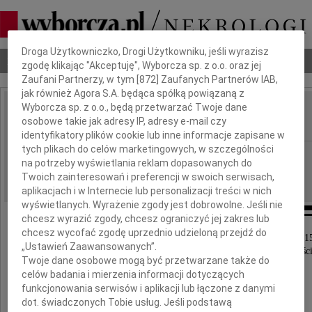
Dbamy o Twoją prywatność
Droga Użytkowniczko, Drogi Użytkowniku, jeśli wyrazisz
Nekrologi
Odeszli
Poradnik pogrzebowy
zgodę klikając "Akceptuję", Wyborcza sp. z o.o. oraz jej
Zaufani Partnerzy, w tym [
872
] Zaufanych Partnerów IAB,
jak również Agora S.A. będąca spółką powiązaną z
Wyborcza sp. z o.o., będą przetwarzać Twoje dane
Wanda Ernst
osobowe takie jak adresy IP, adresy e-mail czy
IMIĘ I NAZWISKO:
identyfikatory plików cookie lub inne informacje zapisane w
tych plikach do celów marketingowych, w szczególności
Poznań
REGION:
na potrzeby wyświetlania reklam dopasowanych do
06.11.2015
DATA EMISJI:
Twoich zainteresowań i preferencji w swoich serwisach,
aplikacjach i w Internecie lub personalizacji treści w nich
wyświetlanych. Wyrażenie zgody jest dobrowolne. Jeśli nie
chcesz wyrazić zgody, chcesz ograniczyć jej zakres lub
chcesz wycofać zgodę uprzednio udzieloną przejdź do
Z głębokim żalem zawiadamiamy, że 29 października 2015
„Ustawień Zaawansowanych”.
nasza najukochańsza Mama, Babcia, Prababcia, Teśc
Twoje dane osobowe mogą być przetwarzane także do
celów badania i mierzenia informacji dotyczących
funkcjonowania serwisów i aplikacji lub łączone z danymi
dot. świadczonych Tobie usług. Jeśli podstawą