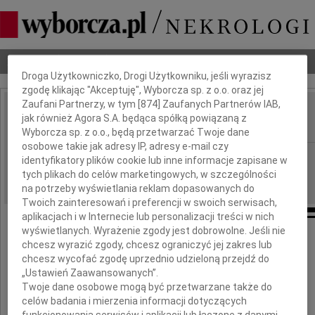
Dbamy o Twoją prywatność
Nekrologi
Odeszli
Poradnik pogrzebowy
Droga Użytkowniczko, Drogi Użytkowniku, jeśli wyrazisz
zgodę klikając "Akceptuję", Wyborcza sp. z o.o. oraz jej
Zaufani Partnerzy, w tym [
874
] Zaufanych Partnerów IAB,
Krystyna Bochenek
jak również Agora S.A. będąca spółką powiązaną z
IMIĘ I NAZWISKO:
Wyborcza sp. z o.o., będą przetwarzać Twoje dane
osobowe takie jak adresy IP, adresy e-mail czy
Katowice, cała Polska
REGION:
identyfikatory plików cookie lub inne informacje zapisane w
tych plikach do celów marketingowych, w szczególności
14.04.2010
DATA EMISJI:
na potrzeby wyświetlania reklam dopasowanych do
Twoich zainteresowań i preferencji w swoich serwisach,
aplikacjach i w Internecie lub personalizacji treści w nich
wyświetlanych. Wyrażenie zgody jest dobrowolne. Jeśli nie
chcesz wyrazić zgody, chcesz ograniczyć jej zakres lub
10 kwietnia 2010 roku zginęła tragicznie
chcesz wycofać zgodę uprzednio udzieloną przejdź do
„Ustawień Zaawansowanych”.
Twoje dane osobowe mogą być przetwarzane także do
celów badania i mierzenia informacji dotyczących