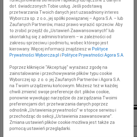
funkcjonowania serwisów i aplikacji lub łączone z danymi
dot. świadczonych Tobie usług. Jeśli podstawą
Krystyna Bochenek
przetwarzania Twoich danych jest uzasadniony interes
Wyborcza sp. z o.o., jej spółki powiązanej – Agora S.A. – lub
Zaufanych Partnerów, masz prawo wyrazić sprzeciw. Aby
senator RP
to zrobić przejdź do „Ustawień Zaawansowanych” lub
skontaktuj się z administratorem – w zależności od
zakresu sprzeciwu i podmiotu, wobec którego jest
Profesorowi
kierowany. Więcej informacji znajdziesz w
Polityce
Andrzejowi Bochenkowi
Prywatności Wyborcza.pl
i
Polityce Prywatności Agora S.A.
wyrazy najgłębszego żalu i współczucia
Poprzez kliknięcie "Akceptuję" wyrażasz zgodę na
zainstalowanie i przechowywanie plików typu cookie
składają
Wyborczej sp. z o. o. jej Zaufanych Partnerów i Agora S.A.
na Twoim urządzeniu końcowym. Możesz też w każdej
Krystyna Zachwatowicz i Andrzej Wajda
chwili zmienić swoje preferencje dot. plików cookie,
ponownie wywołując narzędzie do zarządzania Twoimi
preferencjami dot. przetwarzania danych poprzez
odnośnik „Ustawienia prywatności” w stopce serwisu i
Inne kondolencje
przechodząc do sekcji „Ustawienia zaawansowane”.
Zmiana ustawień plików cookie możliwa jest także za
pomocą ustawień przeglądarki.
Z wielkim żalem i smutkiem żegnamy tragicznie zmarłych, Krystynę Bochenek wic