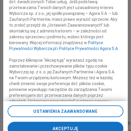
dot. świadczonych Tobie usług. Jeśli podstawą
przetwarzania Twoich danych jest uzasadniony interes
Wyborcza sp. z o.o., jej spółki powiązanej – Agora S.A. – lub
Zaufanych Partnerów, masz prawo wyrazić sprzeciw. Aby
to zrobić przejdź do „Ustawień Zaawansowanych” lub
skontaktuj się z administratorem – w zależności od
zakresu sprzeciwu i podmiotu, wobec którego jest
Anna Magdalena
kierowany. Więcej informacji znajdziesz w
Polityce
Prywatności Wyborcza.pl
i
Polityce Prywatności Agora S.A.
Czarnecka
Poprzez kliknięcie "Akceptuję" wyrażasz zgodę na
z domu Baran
zainstalowanie i przechowywanie plików typu cookie
Wyborczej sp. z o. o. jej Zaufanych Partnerów i Agora S.A.
na Twoim urządzeniu końcowym. Możesz też w każdej
absolwentka SGH (d. SGPiS).
chwili zmienić swoje preferencje dot. plików cookie,
ponownie wywołując narzędzie do zarządzania Twoimi
Córka, Matka, Siostra.
preferencjami dot. przetwarzania danych poprzez
Dobry Człowiek.
odnośnik „Ustawienia prywatności” w stopce serwisu i
przechodząc do sekcji „Ustawienia zaawansowane”.
USTAWIENIA ZAAWANSOWANE
Zmiana ustawień plików cookie możliwa jest także za
Nabożeństwo żałobne będzie odprawione
pomocą ustawień przeglądarki.
w dniu 15 września 2009 roku o godzinie 11.45
AKCEPTUJĘ
My, nasi Zaufani Partnerzy i Agora S.A. możemy