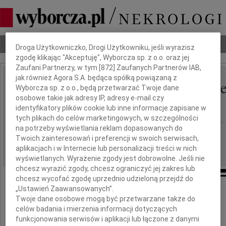
Dbamy o Twoją prywatność
Nekrologi
Odeszli
Poradnik pogrzebowy
Droga Użytkowniczko, Drogi Użytkowniku, jeśli wyrazisz
zgodę klikając "Akceptuję", Wyborcza sp. z o.o. oraz jej
Zaufani Partnerzy, w tym [
872
] Zaufanych Partnerów IAB,
jak również Agora S.A. będąca spółką powiązaną z
Anna Magdaleba Czarne
Wyborcza sp. z o.o., będą przetwarzać Twoje dane
IMIĘ I NAZWISKO:
osobowe takie jak adresy IP, adresy e-mail czy
Domu Baran
identyfikatory plików cookie lub inne informacje zapisane w
tych plikach do celów marketingowych, w szczególności
na potrzeby wyświetlania reklam dopasowanych do
Warszawa
REGION:
Twoich zainteresowań i preferencji w swoich serwisach,
11.09.2009
DATA EMISJI:
aplikacjach i w Internecie lub personalizacji treści w nich
wyświetlanych. Wyrażenie zgody jest dobrowolne. Jeśli nie
chcesz wyrazić zgody, chcesz ograniczyć jej zakres lub
chcesz wycofać zgodę uprzednio udzieloną przejdź do
„Ustawień Zaawansowanych”.
4 września 2009 roku odeszła
Twoje dane osobowe mogą być przetwarzane także do
celów badania i mierzenia informacji dotyczących
pokonana przez bezlitosną chorobę
funkcjonowania serwisów i aplikacji lub łączone z danymi