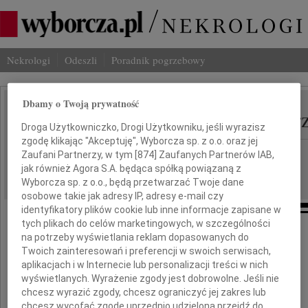
Nekrologi
Odeszli
Poradnik pogrzebowy
Dbamy o Twoją prywatność
Sławomir Stanisław Skr
IMIĘ I NAZWISKO:
Droga Użytkowniczko, Drogi Użytkowniku, jeśli wyrazisz
zgodę klikając "Akceptuję", Wyborcza sp. z o.o. oraz jej
cała Polska
REGION:
Zaufani Partnerzy, w tym [
874
] Zaufanych Partnerów IAB,
jak również Agora S.A. będąca spółką powiązaną z
14.04.2010
DATA EMISJI:
Wyborcza sp. z o.o., będą przetwarzać Twoje dane
osobowe takie jak adresy IP, adresy e-mail czy
identyfikatory plików cookie lub inne informacje zapisane w
tych plikach do celów marketingowych, w szczególności
na potrzeby wyświetlania reklam dopasowanych do
Twoich zainteresowań i preferencji w swoich serwisach,
"Nie umiera ten, kto trwa w pamięci żywych"
aplikacjach i w Internecie lub personalizacji treści w nich
wyświetlanych. Wyrażenie zgody jest dobrowolne. Jeśli nie
chcesz wyrazić zgody, chcesz ograniczyć jej zakres lub
W katastrofie pod Smoleńskiem,
chcesz wycofać zgodę uprzednio udzieloną przejdź do