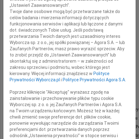
dnia 10 kwietnia 2010 r. zginął
„Ustawień Zaawansowanych”.
Twoje dane osobowe mogą być przetwarzane także do
celów badania i mierzenia informacji dotyczących
funkcjonowania serwisów i aplikacji lub łączone z danymi
dot. świadczonych Tobie usług. Jeśli podstawą
przetwarzania Twoich danych jest uzasadniony interes
Sławomir Stanisław
Wyborcza sp. z o.o., jej spółki powiązanej – Agora S.A. – lub
Zaufanych Partnerów, masz prawo wyrazić sprzeciw. Aby
Skrzypek
to zrobić przejdź do „Ustawień Zaawansowanych” lub
skontaktuj się z administratorem – w zależności od
zakresu sprzeciwu i podmiotu, wobec którego jest
kierowany. Więcej informacji znajdziesz w
Polityce
Przewodniczący Rady Polityki Pieniężnej,
Prywatności Wyborcza.pl
i
Polityce Prywatności Agora S.A.
Prezes Narodowego Banku Polskiego
Poprzez kliknięcie "Akceptuję" wyrażasz zgodę na
zainstalowanie i przechowywanie plików typu cookie
Był znakomitym organizatorem.
Wyborczej sp. z o. o. jej Zaufanych Partnerów i Agora S.A.
Z prawdziwym poświęceniem prowadził sprawy
na Twoim urządzeniu końcowym. Możesz też w każdej
chwili zmienić swoje preferencje dot. plików cookie,
Narodowego Banku Polskiego, którego dobro leżało Mu n
ponownie wywołując narzędzie do zarządzania Twoimi
Wniósł znaczący wkład w rozwój Narodowego Banku Po
preferencjami dot. przetwarzania danych poprzez
odnośnik „Ustawienia prywatności” w stopce serwisu i
oraz umacnianie pozycji banku centralnego na arenie międ