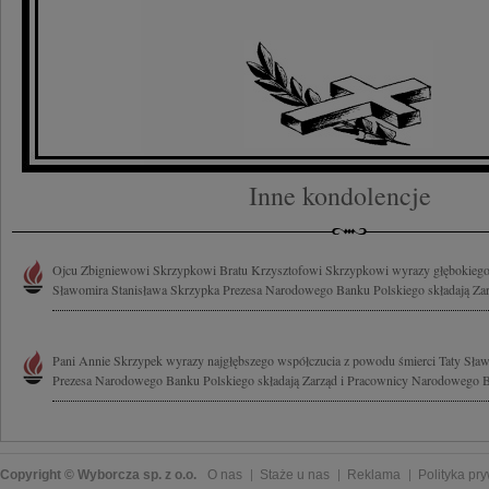
Inne kondolencje
Ojcu Zbigniewowi Skrzypkowi Bratu Krzysztofowi Skrzypkowi wyrazy głębokiego
Sławomira Stanisława Skrzypka Prezesa Narodowego Banku Polskiego składają Zarz
Pani Annie Skrzypek wyrazy najgłębszego współczucia z powodu śmierci Taty Sła
Prezesa Narodowego Banku Polskiego składają Zarząd i Pracownicy Narodowego 
Copyright © Wyborcza sp. z o.o.
O nas
Staże u nas
Reklama
Polityka pr