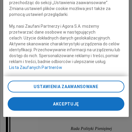
przechodząc do sekcji „Ustawienia zaawansowane”.
i jego znaczenia w polskiej gospodarce.
Zmiana ustawień plików cookie możliwa jest także za
pomocą ustawień przeglądarki.
Zawsze pogodny i życzliwy.
My, nasi Zaufani Partnerzy i Agora S.A. możemy
Dobrze zasłużył się Ojczyźnie.
przetwarzać dane osobowe w następujących
celach:
Użycie dokładnych danych geolokalizacyjnych.
Aktywne skanowanie charakterystyki urządzenia do celów
identyfikacji. Przechowywanie informacji na urządzeniu lub
dostęp do nich. Spersonalizowane reklamy i treści, pomiar
reklam i treści, badnie odbiorców i ulepszanie usług.
Lista Zaufanych Partnerów
Rodzinie
USTAWIENIA ZAAWANSOWANE
składamy wyrazy szczerego współczucia.
AKCEPTUJĘ
Niech spoczywa w pokoju wiecznym
Rada Polityki Pieniężnej