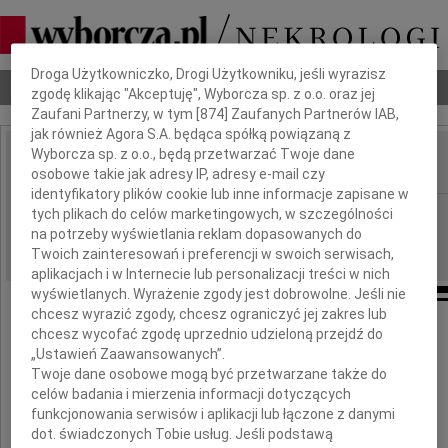
Dbamy o Twoją prywatność
Droga Użytkowniczko, Drogi Użytkowniku, jeśli wyrazisz
Nekrologi
Odeszli
Poradnik pogrzebowy
zgodę klikając "Akceptuję", Wyborcza sp. z o.o. oraz jej
Zaufani Partnerzy, w tym [
874
] Zaufanych Partnerów IAB,
jak również Agora S.A. będąca spółką powiązaną z
Wyborcza sp. z o.o., będą przetwarzać Twoje dane
osobowe takie jak adresy IP, adresy e-mail czy
IMIĘ I NAZWISKO:
identyfikatory plików cookie lub inne informacje zapisane w
Bydgoszcz
tych plikach do celów marketingowych, w szczególności
REGION:
na potrzeby wyświetlania reklam dopasowanych do
02.10.2015
DATA EMISJI:
Twoich zainteresowań i preferencji w swoich serwisach,
aplikacjach i w Internecie lub personalizacji treści w nich
wyświetlanych. Wyrażenie zgody jest dobrowolne. Jeśli nie
chcesz wyrazić zgody, chcesz ograniczyć jej zakres lub
chcesz wycofać zgodę uprzednio udzieloną przejdź do
Gerardowi Wilke i Rodzinie
„Ustawień Zaawansowanych”.
Twoje dane osobowe mogą być przetwarzane także do
celów badania i mierzenia informacji dotyczących
wyrazy głębokiego współczucia
funkcjonowania serwisów i aplikacji lub łączone z danymi
z powodu śmierci
dot. świadczonych Tobie usług. Jeśli podstawą