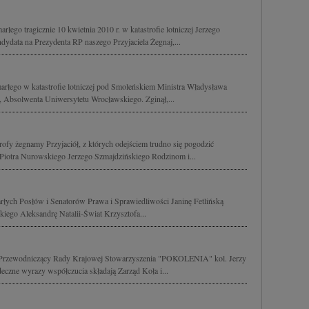
łego tragicznie 10 kwietnia 2010 r. w katastrofie lotniczej Jerzego
dydata na Prezydenta RP naszego Przyjaciela Żegnaj,...
arłego w katastrofie lotniczej pod Smoleńskiem Ministra Władysława
P, Absolwenta Uniwersytetu Wrocławskiego. Zginął,...
trofy żegnamy Przyjaciół, z których odejściem trudno się pogodzić
 Piotra Nurowskiego Jerzego Szmajdzińskiego Rodzinom i...
rłych Posłów i Senatorów Prawa i Sprawiedliwości Janinę Fetlińską
ego Aleksandrę Natalii-Świat Krzysztofa...
ie Przewodniczący Rady Krajowej Stowarzyszenia "POKOLENIA" kol. Jerzy
eczne wyrazy współczucia składają Zarząd Koła i...