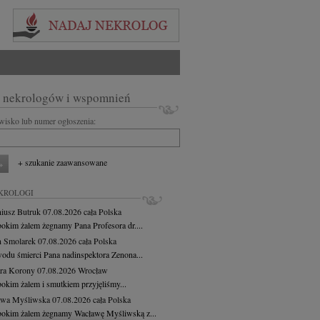
 nekrologów i wspomnień
zwisko lub numer ogłoszenia:
+ szukanie zaawansowane
KROLOGI
iusz Butruk
07.08.2026
cała Polska
bokim żalem żegnamy Pana Profesora dr....
 Smolarek
07.08.2026
cała Polska
odu śmierci Pana nadinspektora Zenona...
ra Korony
07.08.2026
Wrocław
bokim żalem i smutkiem przyjęliśmy...
awa Myśliwska
07.08.2026
cała Polska
bokim żalem żegnamy Wacławę Myśliwską z...