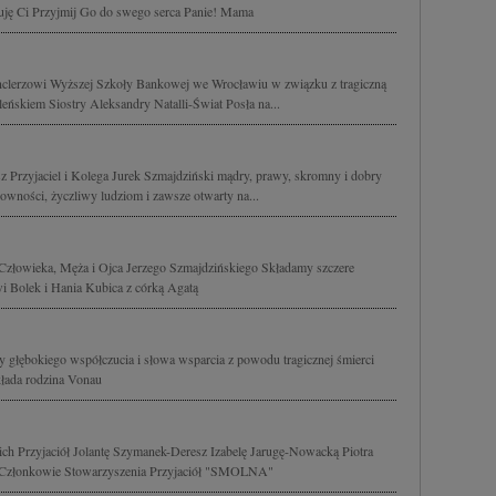
kuję Ci Przyjmij Go do swego serca Panie! Mama
clerzowi Wyższej Szkoły Bankowej we Wrocławiu w związku z tragiczną
leńskiem Siostry Aleksandry Natalli-Świat Posła na...
sz Przyjaciel i Kolega Jurek Szmajdziński mądry, prawy, skromny i dobry
sowności, życzliwy ludziom i zawsze otwarty na...
złowieka, Męża i Ojca Jerzego Szmajdzińskiego Składamy szczere
i Bolek i Hania Kubica z córką Agatą
 głębokiego współczucia i słowa wsparcia z powodu tragicznej śmierci
kłada rodzina Vonau
ch Przyjaciół Jolantę Szymanek-Deresz Izabelę Jarugę-Nowacką Piotra
 Członkowie Stowarzyszenia Przyjaciół "SMOLNA"