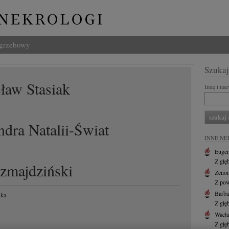
ogrzebowy
Szukaj
ław Stasiak
Imię i na
dra Natalii-Świat
INNE NE
Eugen
Z głę
Szmajdziński
Zenon
Z pow
Barba
ska
Z głę
Wacł
Z głę