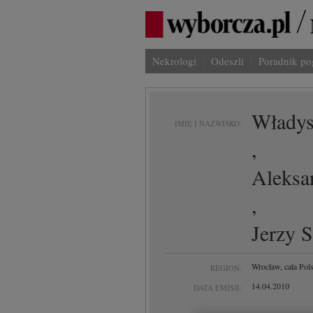
Nekrologi
Odeszli
Poradnik p
Władys
IMIĘ I NAZWISKO:
,
Aleksan
,
Jerzy 
Wrocław, cała Pol
REGION:
14.04.2010
DATA EMISJI: