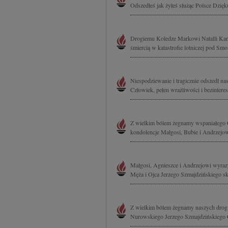
Odszedłeś jak żyłeś służąc Polsce Dzię
Drogiemu Koledze Markowi Natalli Kan
śmiercią w katastrofie lotniczej pod Smo
Niespodziewanie i tragicznie odszedł na
Człowiek, pełen wrażliwości i bezintere
Z wielkim bólem żegnamy wspaniałego C
kondolencje Małgosi, Bubie i Andrzejow
Małgosi, Agnieszce i Andrzejowi wyrazy
Męża i Ojca Jerzego Szmajdzińskiego s
Z wielkim bólem żegnamy naszych drogi
Nurowskiego Jerzego Szmajdzińskiego