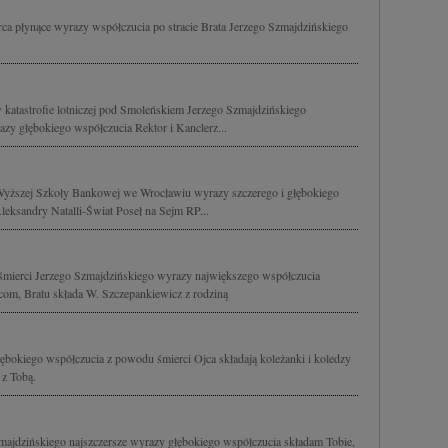
ca płynące wyrazy współczucia po stracie Brata Jerzego Szmajdzińskiego
w katastrofie lotniczej pod Smoleńskiem Jerzego Szmajdzińskiego
y głębokiego współczucia Rektor i Kanclerz...
Wyższej Szkoły Bankowej we Wrocławiu wyrazy szczerego i głębokiego
leksandry Natalli-Świat Poseł na Sejm RP...
śmierci Jerzego Szmajdzińskiego wyrazy największego współczucia
com, Bratu składa W. Szczepankiewicz z rodziną
bokiego współczucia z powodu śmierci Ojca składają koleżanki i koledzy
 z Tobą.
majdzińskiego najszczersze wyrazy głębokiego współczucia składam Tobie,