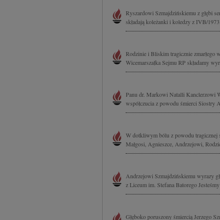
Ryszardowi Szmajdzińskiemu z głębi ser
składają koleżanki i koledzy z IVB/1973
Rodzinie i Bliskim tragicznie zmarłego 
Wicemarszałka Sejmu RP składamy wyraz
Panu dr. Markowi Natalli Kanclerzowi 
współczucia z powodu śmierci Siostry A
W dotkliwym bólu z powodu tragicznej 
Małgosi, Agnieszce, Andrzejowi, Rodzi
Andrzejowi Szmajdzińskiemu wyrazy głę
z Liceum im. Stefana Batorego Jesteśmy
Głęboko poruszony śmiercią Jerzego Sz