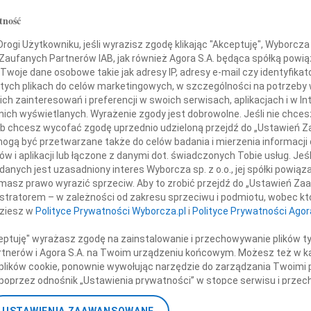
Andr
tność
Z głę
+ wię
ogi Użytkowniku, jeśli wyrazisz zgodę klikając "Akceptuję", Wyborcza sp
10 roku zginęli tragicznie w Smoleńsku
 Zaufanych Partnerów IAB, jak również Agora S.A. będąca spółką powi
NAJNOWS
Twoje dane osobowe takie jak adresy IP, adresy e-mail czy identyfikato
07.0
 tych plikach do celów marketingowych, w szczególności na potrzeby 
07.0
 zainteresowań i preferencji w swoich serwisach, aplikacjach i w Int
Jacek
ndra Natalli-Świat
w nich wyświetlanych. Wyrażenie zgody jest dobrowolne. Jeśli nie chce
Małgo
 lub chcesz wycofać zgodę uprzednio udzieloną przejdź do „Ustawień
Marek
gą być przetwarzane także do celów badania i mierzenia informacji
dysław Stasiak
Jerzy
w i aplikacji lub łączone z danymi dot. świadczonych Tobie usług. Jeś
Asia
nych jest uzasadniony interes Wyborcza sp. z o.o., jej spółki powiąza
zy Szmajdziński
masz prawo wyrazić sprzeciw. Aby to zrobić przejdź do „Ustawień Z
07.0
istratorem – w zależności od zakresu sprzeciwu i podmiotu, wobec któ
Eugen
dziesz w
Polityce Prywatności Wyborcza.pl
i
Polityce Prywatności Agor
Kryst
Wybitni Dolnoślązacy
+ wię
ceptuję" wyrażasz zgodę na zainstalowanie i przechowywanie plików t
Podzielili los
Partnerów i Agora S.A. na Twoim urządzeniu końcowym. Możesz też w ka
rezydenta RP
 plików cookie, ponownie wywołując narzędzie do zarządzania Twoimi 
poprzez odnośnik „Ustawienia prywatności” w stopce serwisu i przec
ane”. Zmiana ustawień plików cookie możliwa jest także za pomocą u
i pozostałych