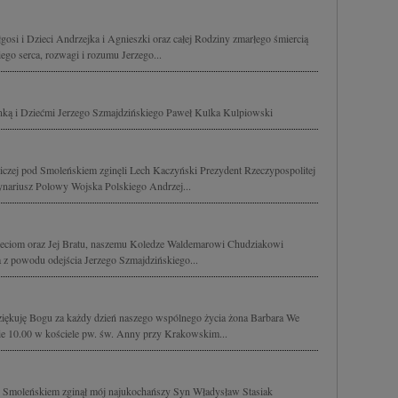
si i Dzieci Andrzejka i Agnieszki oraz całej Rodziny zmarłego śmiercią
ego serca, rozwagi i rozumu Jerzego...
onką i Dziećmi Jerzego Szmajdzińskiego Paweł Kulka Kulpiowski
tniczej pod Smoleńskiem zginęli Lech Kaczyński Prezydent Rzeczypospolitej
dynariusz Polowy Wojska Polskiego Andrzej...
zieciom oraz Jej Bratu, naszemu Koledze Waldemarowi Chudziakowi
 z powodu odejścia Jerzego Szmajdzińskiego...
ękuję Bogu za każdy dzień naszego wspólnego życia żona Barbara We
ie 10.00 w kościele pw. św. Anny przy Krakowskim...
od Smoleńskiem zginął mój najukochańszy Syn Władysław Stasiak