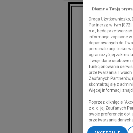
Dbamy o Twoją prywa
Droga Użytkowniczko, Dr
10 kwietnia 20
Partnerzy, w tym [
872
]
o.o., będą przetwarzać 
informacje zapisane w
dopasowanych do Twoich
Aleksa
personalizacji treści 
ograniczyć jej zakres
Twoje dane osobowe mo
Wła
funkcjonowania serwisó
przetwarzania Twoich da
Jer
Zaufanych Partnerów, 
skontaktuj się z admin
Więcej informacji znaj
Poprzez kliknięcie "Ak
z o. o. jej Zaufanych 
P
swoje preferencje dot.
przetwarzania danych 
„Ustawienia zaawansow