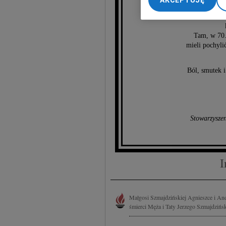
AKCEPTUJĘ
92 u
My, nasi Zaufani Part
dokładnych danych geol
Przechowywanie informa
Tam, w 70.
treści, badnie odbiorcó
mieli pochyli
Ból, smutek 
Stowarzysze
I
Małgosi Szmajdzińskiej Agnieszce i An
śmierci Męża i Taty Jerzego Szmajdzińsk