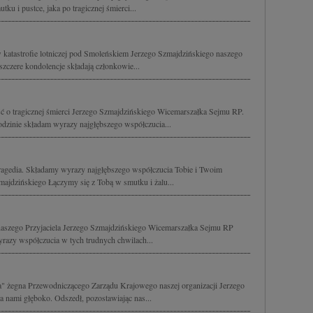
ku i pustce, jaka po tragicznej śmierci...
w katastrofie lotniczej pod Smoleńskiem Jerzego Szmajdzińskiego naszego
 szczere kondolencje składają członkowie...
ć o tragicznej śmierci Jerzego Szmajdzińskiego Wicemarszałka Sejmu RP.
dzinie składam wyrazy najgłębszego współczucia...
ragedia. Składamy wyrazy najgłębszego współczucia Tobie i Twoim
majdzińskiego Łączymy się z Tobą w smutku i żalu...
aszego Przyjaciela Jerzego Szmajdzińskiego Wicemarszałka Sejmu RP
razy współczucia w tych trudnych chwilach...
a" żegna Przewodniczącego Zarządu Krajowego naszej organizacji Jerzego
a nami głęboko. Odszedł, pozostawiając nas...