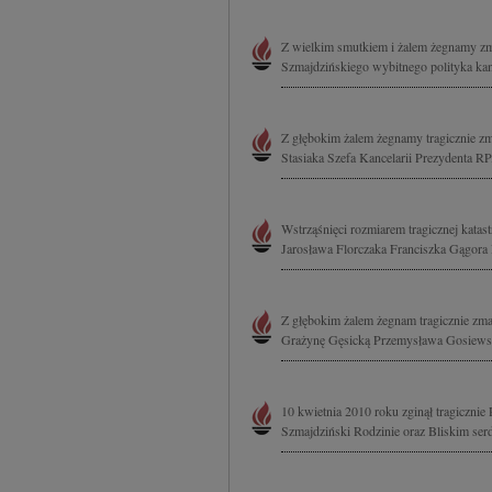
Z wielkim smutkiem i żalem żegnamy zmar
Szmajdzińskiego wybitnego polityka kan
Z głębokim żalem żegnamy tragicznie zm
Stasiaka Szefa Kancelarii Prezydenta R
Wstrząśnięci rozmiarem tragicznej katas
Jarosława Florczaka Franciszka Gągora
Z głębokim żalem żegnam tragicznie zma
Grażynę Gęsicką Przemysława Gosiewski
10 kwietnia 2010 roku zginął tragiczn
Szmajdziński Rodzinie oraz Bliskim serd