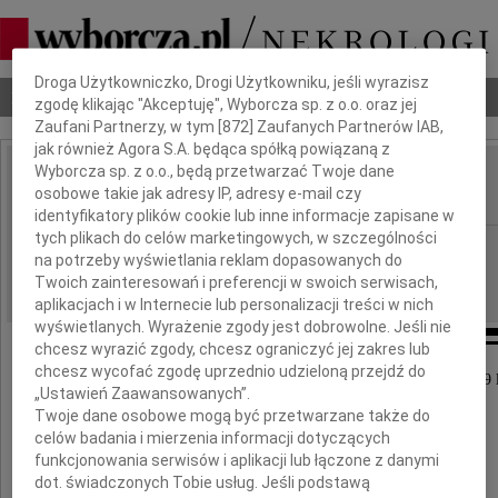
Dbamy o Twoją prywatność
Droga Użytkowniczko, Drogi Użytkowniku, jeśli wyrazisz
Nekrologi
Odeszli
Poradnik pogrzebowy
zgodę klikając "Akceptuję", Wyborcza sp. z o.o. oraz jej
Zaufani Partnerzy, w tym [
872
] Zaufanych Partnerów IAB,
jak również Agora S.A. będąca spółką powiązaną z
Wyborcza sp. z o.o., będą przetwarzać Twoje dane
Tadeusz Stemplewski
osobowe takie jak adresy IP, adresy e-mail czy
IMIĘ I NAZWISKO:
identyfikatory plików cookie lub inne informacje zapisane w
tych plikach do celów marketingowych, w szczególności
Częstochowa
REGION:
na potrzeby wyświetlania reklam dopasowanych do
29.09.2015
DATA EMISJI:
Twoich zainteresowań i preferencji w swoich serwisach,
aplikacjach i w Internecie lub personalizacji treści w nich
wyświetlanych. Wyrażenie zgody jest dobrowolne. Jeśli nie
chcesz wyrazić zgody, chcesz ograniczyć jej zakres lub
chcesz wycofać zgodę uprzednio udzieloną przejdź do
W dniu 26 września 2015 roku zmarł w wieku 69 l
„Ustawień Zaawansowanych”.
nasz kochany Mąż, Ojciec, Teść, Dziadek
Twoje dane osobowe mogą być przetwarzane także do
celów badania i mierzenia informacji dotyczących
funkcjonowania serwisów i aplikacji lub łączone z danymi
dot. świadczonych Tobie usług. Jeśli podstawą