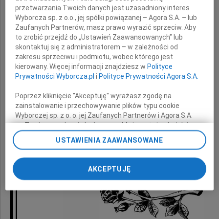
wyrazy głębokiego współczucia
przetwarzania Twoich danych jest uzasadniony interes
Wyborcza sp. z o.o., jej spółki powiązanej – Agora S.A. – lub
z powodu śmierci
Zaufanych Partnerów, masz prawo wyrazić sprzeciw. Aby
to zrobić przejdź do „Ustawień Zaawansowanych” lub
skontaktuj się z administratorem – w zależności od
Mamy
zakresu sprzeciwu i podmiotu, wobec którego jest
kierowany. Więcej informacji znajdziesz w
Polityce
Prywatności Wyborcza.pl
i
Polityce Prywatności Agora S.A.
składają
Poprzez kliknięcie "Akceptuję" wyrażasz zgodę na
zainstalowanie i przechowywanie plików typu cookie
Wyborczej sp. z o. o. jej Zaufanych Partnerów i Agora S.A.
na Twoim urządzeniu końcowym. Możesz też w każdej
przyjaciele
chwili zmienić swoje preferencje dot. plików cookie,
USTAWIENIA ZAAWANSOWANE
z programu "Jaka to melodia"
ponownie wywołując narzędzie do zarządzania Twoimi
preferencjami dot. przetwarzania danych poprzez
odnośnik „Ustawienia prywatności” w stopce serwisu i
AKCEPTUJĘ
przechodząc do sekcji „Ustawienia zaawansowane”.
Zmiana ustawień plików cookie możliwa jest także za
pomocą ustawień przeglądarki.
My, nasi Zaufani Partnerzy i Agora S.A. możemy