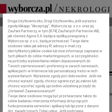
Dbamy o Twoją prywatność
Droga Użytkowniczko, Drogi Użytkowniku, jeśli wyrazisz
Nekrologi
Odeszli
Poradnik pogrzebowy
zgodę klikając "Akceptuję", Wyborcza sp. z o.o. oraz jej
Zaufani Partnerzy, w tym [
874
] Zaufanych Partnerów IAB,
jak również Agora S.A. będąca spółką powiązaną z
Wyborcza sp. z o.o., będą przetwarzać Twoje dane
IMIĘ I NAZWISKO:
osobowe takie jak adresy IP, adresy e-mail czy
identyfikatory plików cookie lub inne informacje zapisane w
Warszawa
REGION:
tych plikach do celów marketingowych, w szczególności
12.09.2009
DATA EMISJI:
na potrzeby wyświetlania reklam dopasowanych do
Twoich zainteresowań i preferencji w swoich serwisach,
aplikacjach i w Internecie lub personalizacji treści w nich
wyświetlanych. Wyrażenie zgody jest dobrowolne. Jeśli nie
chcesz wyrazić zgody, chcesz ograniczyć jej zakres lub
chcesz wycofać zgodę uprzednio udzieloną przejdź do
„Ustawień Zaawansowanych”.
Krysi Bystrosz i Ewie Czyszczo
Twoje dane osobowe mogą być przetwarzane także do
celów badania i mierzenia informacji dotyczących
funkcjonowania serwisów i aplikacji lub łączone z danymi
dot. świadczonych Tobie usług. Jeśli podstawą