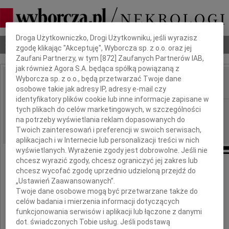
Dbamy o Twoją prywatność
Droga Użytkowniczko, Drogi Użytkowniku, jeśli wyrazisz
Nekrologi
Odeszli
Poradnik pogrzebowy
zgodę klikając "Akceptuję", Wyborcza sp. z o.o. oraz jej
Zaufani Partnerzy, w tym [
872
] Zaufanych Partnerów IAB,
jak również Agora S.A. będąca spółką powiązaną z
Wyborcza sp. z o.o., będą przetwarzać Twoje dane
osobowe takie jak adresy IP, adresy e-mail czy
IMIĘ I NAZWISKO:
identyfikatory plików cookie lub inne informacje zapisane w
Bydgoszcz
tych plikach do celów marketingowych, w szczególności
REGION:
na potrzeby wyświetlania reklam dopasowanych do
21.09.2015
DATA EMISJI:
Twoich zainteresowań i preferencji w swoich serwisach,
aplikacjach i w Internecie lub personalizacji treści w nich
wyświetlanych. Wyrażenie zgody jest dobrowolne. Jeśli nie
chcesz wyrazić zgody, chcesz ograniczyć jej zakres lub
Arkadiuszowi Kęsickiemu
chcesz wycofać zgodę uprzednio udzieloną przejdź do
„Ustawień Zaawansowanych”.
wyrazy głębokiego współczucia
Twoje dane osobowe mogą być przetwarzane także do
z powodu śmierci
celów badania i mierzenia informacji dotyczących
funkcjonowania serwisów i aplikacji lub łączone z danymi
Ojca
dot. świadczonych Tobie usług. Jeśli podstawą